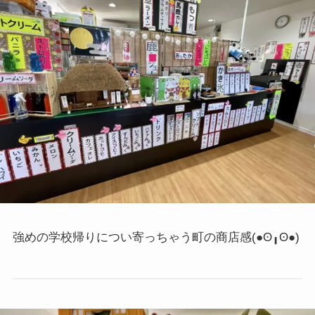
強めの学校帰りについ寄っちゃう町の商店感
(●ʘ╻ʘ●)