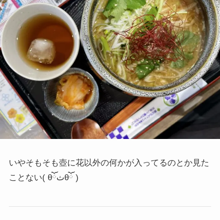
いやそもそも壺に花以外の何かが入ってるのとか見た
ことない
( θོثθོ )