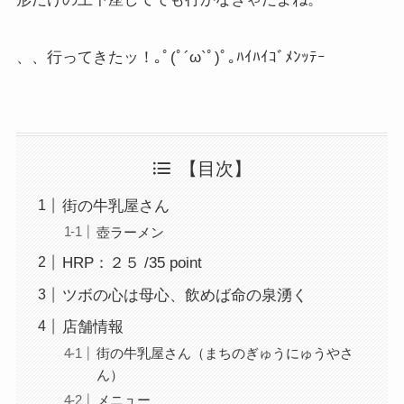
、、行ってきたッ！｡ﾟ(ﾟ´ω`ﾟ)ﾟ｡ﾊｲﾊｲｺﾞﾒﾝｯﾃｰ
【目次】
街の牛乳屋さん
壺ラーメン
HRP：２５ /35 point
ツボの心は母心、飲めば命の泉湧く
店舗情報
街の牛乳屋さん（まちのぎゅうにゅうやさ
ん）
メニュー