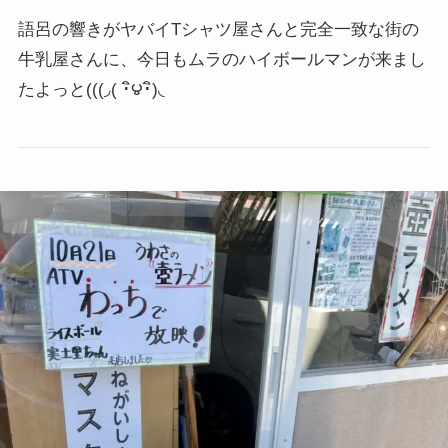
語呂の響きがヤバイTシャツ屋さんと完全一致な街の
牛乳屋さんに、今日もムラのハイボールマンが来まし
たよっと
(((◞( ･ิ౪･ิ)◟