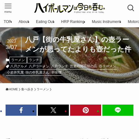
menu
TOP
About
Eating Out
HRP Ranking
Music Instrument
Motorc
八戸【街の牛乳屋さん】の壺ラー
2023
3/07
メンが思ってたよりも壺だった件
ラーメン
ランチ
八戸グルメ
八戸ラーメン
八戸ランチ
営業時間不明の店
壺ラーメン
小岩井乳業
街の牛乳屋さん
辛味噌
HOME
食べ歩き
ラーメン