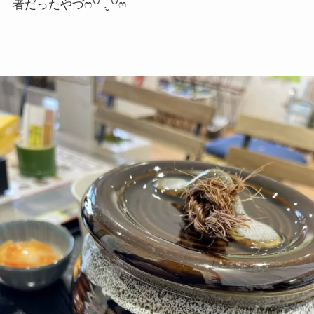
者だったやづ
ෆ꒡ .̮ ꒡ෆ