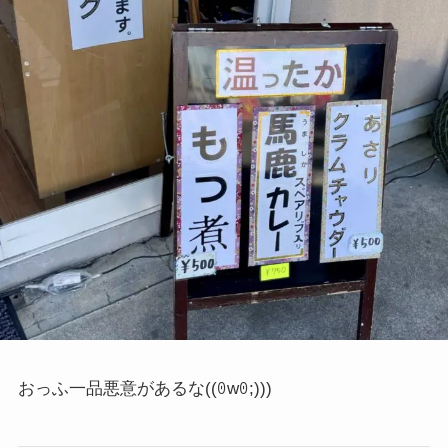
おっふ一品悪意があるな
((ꏿwꏿ;)))