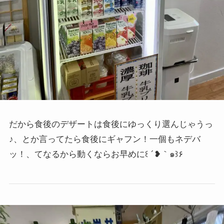
だから食後のデザートは食後にゆっくり選んじゃうっ
♪、とか言ってたら食後にギャフン！一個もネデバ
ッ！、てなるから動くならお早めに
꒰ ´❥｀๑꒱۶