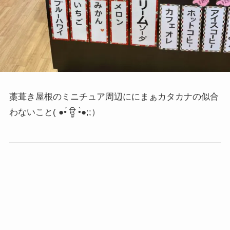
藁葺き屋根のミニチュア周辺ににまぁカタカナの似合
わないこと
( ●•́ ਊ •̀●;;）