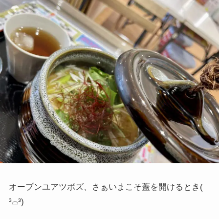
オープンユアツボズ、さぁいまこそ蓋を開けるとき
(
³⌓³)