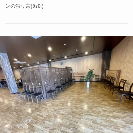
ンの独り言
(ꏿεθ;)