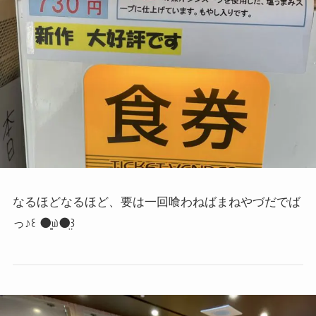
なるほどなるほど、要は一回喰わねばまねやづだでば
っ♪
꒰ ⚫͈௰⚫̤꒱