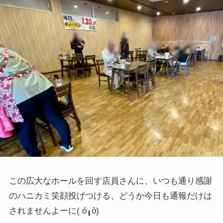
この広大なホールを回す店員さんに、いつも通り感謝
のハニカミ笑顔投げつける、どうか今日も通報だけは
されませんよーに
( ó╻ò)