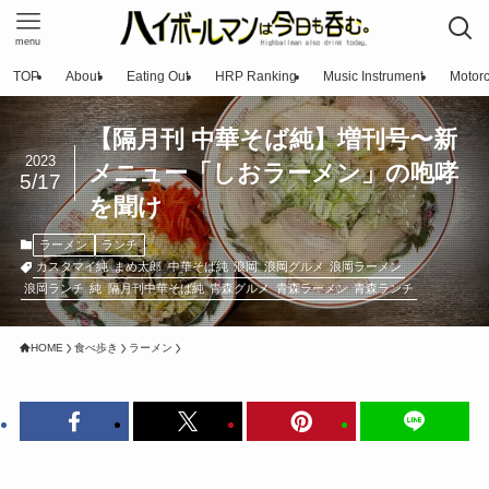
menu
TOP
About
Eating Out
HRP Ranking
Music Instrument
Motorc
【隔月刊 中華そば純】増刊号〜新
2023
メニュー「しおラーメン」の咆哮
5/17
を聞け
ラーメン
ランチ
カスタマイ純
まめ太郎
中華そば純
浪岡
浪岡グルメ
浪岡ラーメン
浪岡ランチ
純
隔月刊中華そば純
青森グルメ
青森ラーメン
青森ランチ
HOME
食べ歩き
ラーメン