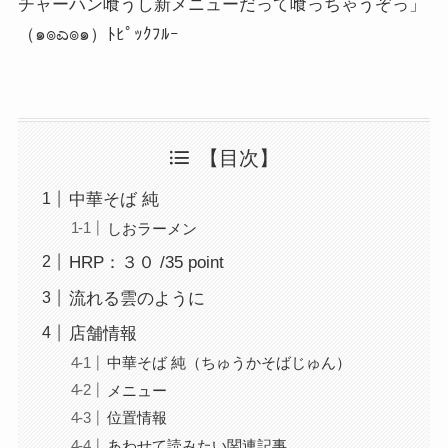
チャーハン喰うし新メニューだって喰っちゃうぞっ」
（๑๏ಎ๏๑）ﾄﾋﾟｯｸﾌﾙｰ
【目次】
中華そば 純
しおラーメン
HRP：３０ /35 point
流れる雲のように
店舗情報
中華そば 純（ちゅうかそばじゅん）
メニュー
位置情報
あわせて読みたい関連記事