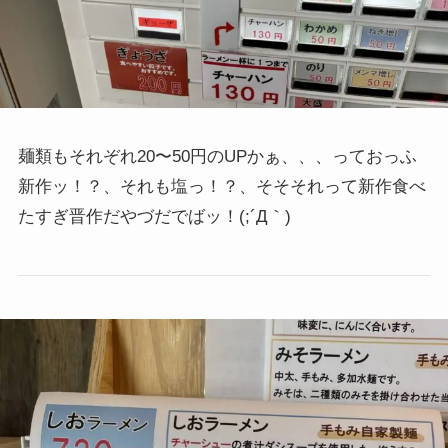
麺類もそれぞれ20〜50円のUPかぁ、、、っておっふ
新作ッ！？、それも塩っ！？、そそそれって新作食べ
たすぎ晋作だやづだでばッ！(;´Д｀)