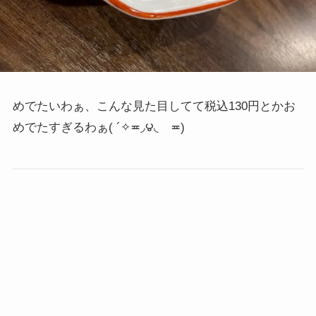
めでたいわぁ、こんな見た目してて税込130円とかお
めでたすぎるわぁ
( ´✧≖◞౪◟ゝ≖)