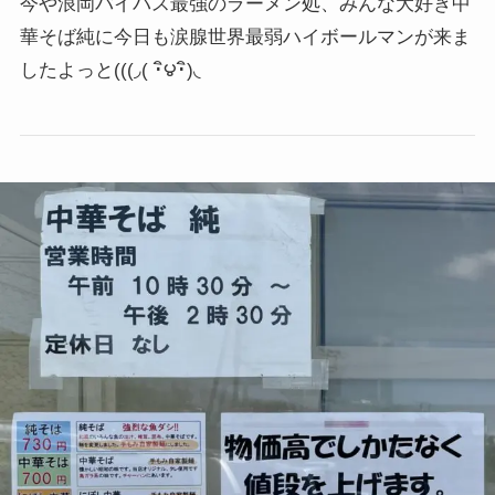
今や浪岡バイパス最強のラーメン処、みんな大好き中
華そば純に今日も涙腺世界最弱ハイボールマンが来ま
したよっと
(((◞( ･ิ౪･ิ)◟