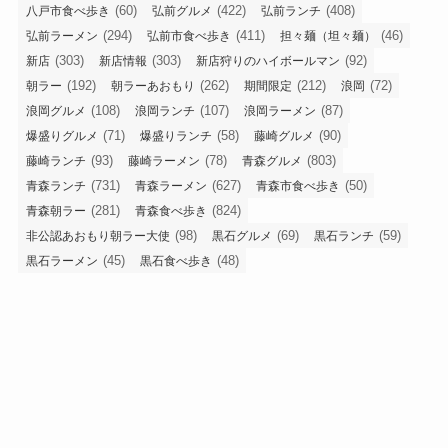
(60)
(422)
(408)
八戸市食べ歩き
弘前グルメ
弘前ランチ
(294)
(411)
(46)
弘前ラーメン
弘前市食べ歩き
担々麺（坦々麺）
(303)
(303)
(92)
新店
新店情報
新店狩りのハイボールマン
(192)
(262)
(212)
(72)
朝ラー
朝ラーあおもり
期間限定
浪岡
(108)
(107)
(87)
浪岡グルメ
浪岡ランチ
浪岡ラーメン
(71)
(58)
(90)
爆盛りグルメ
爆盛りランチ
藤崎グルメ
(93)
(78)
(803)
藤崎ランチ
藤崎ラーメン
青森グルメ
(731)
(627)
(50)
青森ランチ
青森ラーメン
青森市食べ歩き
(281)
(824)
青森朝ラー
青森食べ歩き
(98)
(69)
(59)
非公認あおもり朝ラー大使
黒石グルメ
黒石ランチ
(45)
(48)
黒石ラーメン
黒石食べ歩き