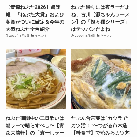
【青森ねぶた2026】超速
ねぶた帰りには夜ラーだよ
報！「ねぶた大賞」および
ね、古川【源ちゃんラーメ
各賞がついに確定＆今年の
ン】の「担々麺シリーズ」
大型ねぶた全台紹介
はテッパンだよね
2026年8月5日
イベント
2026年8月5日
ラーメン
ねぶた期間中の二日酔いは
たぶん合言葉は”カツラで
朝ラーで晴らすべし〜【青
カツ活！”〜つがる市木造
森大勝軒】の「煮干しラー
【桂食堂】で沁みるカツ丼