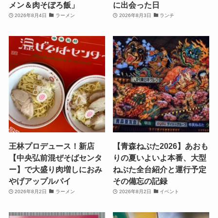
メン＆肉そぼろ飯」
に出会った日
2026年8月4日
ラーメン
2026年8月3日
ランチ
王林プロデュース！新店
【青森ねぶた2026】あおも
【中央弘前混ぜそばセンタ
りの夏いよいよ本番、大型
ー】で大盛り肉増しにおみ
ねぶた全台紹介と運行予定
やげアップルパイ
その備忘の記録
2026年8月2日
ラーメン
2026年8月2日
イベント