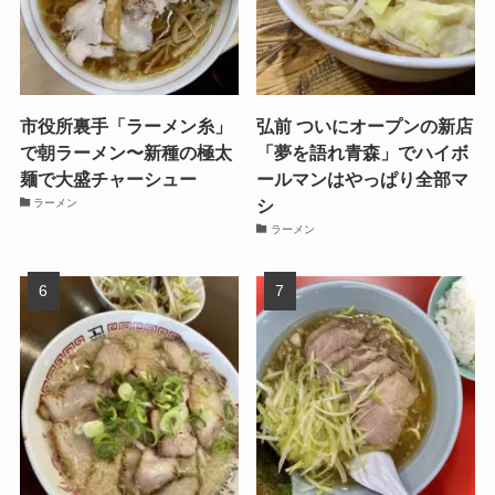
市役所裏手「ラーメン糸」
弘前 ついにオープンの新店
で朝ラーメン〜新種の極太
「夢を語れ青森」でハイボ
麺で大盛チャーシュー
ールマンはやっぱり全部マ
シ
ラーメン
ラーメン