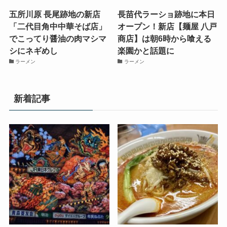
五所川原 長尾跡地の新店
長苗代ラーショ跡地に本日
「二代目角中中華そば店」
オープン！新店【麺屋 八戸
でこってり醤油の肉マシマ
商店】は朝6時から喰える
シにネギめし
楽園かと話題に
ラーメン
ラーメン
新着記事