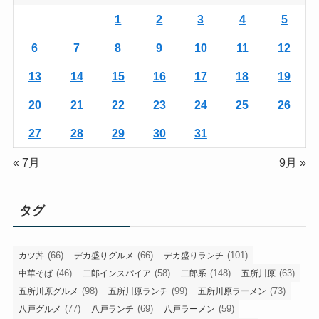
1
2
3
4
5
6
7
8
9
10
11
12
13
14
15
16
17
18
19
20
21
22
23
24
25
26
27
28
29
30
31
« 7月
9月 »
タグ
(66)
(66)
(101)
カツ丼
デカ盛りグルメ
デカ盛りランチ
(46)
(58)
(148)
(63)
中華そば
二郎インスパイア
二郎系
五所川原
(98)
(99)
(73)
五所川原グルメ
五所川原ランチ
五所川原ラーメン
(77)
(69)
(59)
八戸グルメ
八戸ランチ
八戸ラーメン