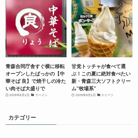
青森合同庁舎すぐ横に移転
甘党トッチャが食べて選
オープンしたばっかの【中
ぶ！この夏に絶対食べたい
華そば 良】で焼干しの冷た
新・青森三大ソフトクリー
い肉そば大盛りで
ム”牧場系”
2026年8月1日
ラーメン
2026年8月1日
スイーツ
カテゴリー