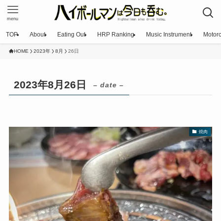
menu
TOP
About
Eating Out
HRP Ranking
Music Instrument
Motorc
HOME
2023年
8月
26日
2023年8月26日
– date –
焼肉