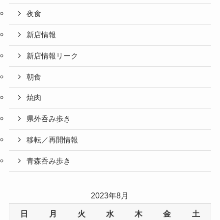
夜食
新店情報
新店情報リーク
朝食
焼肉
県外呑み歩き
移転／再開情報
青森呑み歩き
2023年8月
日
月
火
水
木
金
土