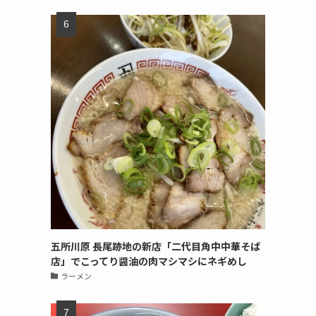
五所川原 長尾跡地の新店「二代目角中中華そば
店」でこってり醤油の肉マシマシにネギめし
ラーメン