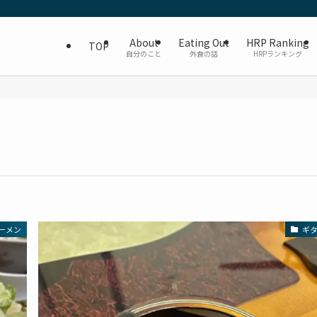
About
Eating Out
HRP Ranking
TOP
自分のこと
外食の話
HRPランキング
ーメン
ギ