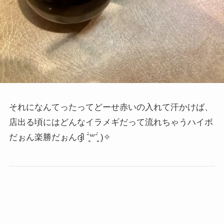
それになんてったってどーせ赤いの入れて汗かけば、
店出る頃にはどんなイラメギだって流れちゃうハイボ
だぉん楽勝だぉん
ദ്ദി ˉ͈̀꒳ˉ͈́ )✧