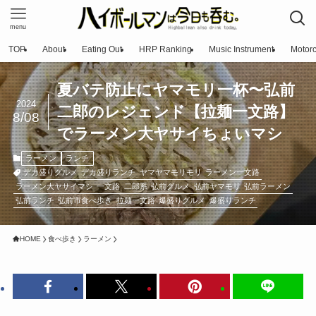
menu
TOP
About
Eating Out
HRP Ranking
Music Instrument
Motorc
夏バテ防止にヤマモリ一杯〜弘前
2024
二郎のレジェンド【拉麺一文路】
8/08
でラーメン大ヤサイちょいマシ
ラーメン
ランチ
デカ盛りグルメ
デカ盛りランチ
ヤマヤマモリモリ
ラーメン一文路
ラーメン大ヤサイマシ
一文路
二郎系
弘前グルメ
弘前ヤマモリ
弘前ラーメン
弘前ランチ
弘前市食べ歩き
拉麺一文路
爆盛りグルメ
爆盛りランチ
HOME
食べ歩き
ラーメン