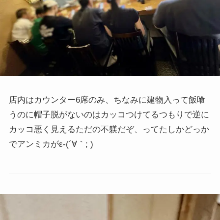
店内はカウンター6席のみ、ちなみに建物入って飯喰
うのに帽子脱がないのはカッコつけてるつもりで逆に
カッコ悪く見えるただの不躾だぞ、ってたしかどっか
でアンミカがε-(´∀｀; )