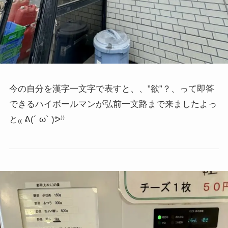
今の自分を漢字一文字で表すと、、”欲”？、って即答
できるハイボールマンが弘前一文路まで来ましたよっ
と
₍₍ ᕕ(´ ω` )ᕗ⁾⁾