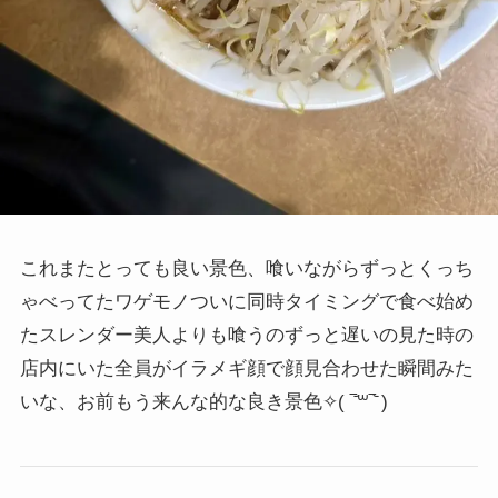
これまたとっても良い景色、喰いながらずっとくっち
ゃべってたワゲモノついに同時タイミングで食べ始め
たスレンダー美人よりも喰うのずっと遅いの見た時の
店内にいた全員がイラメギ顔で顔見合わせた瞬間みた
いな、お前もう来んな的な良き景色
✧( ‾᷄꒳‾᷅ )