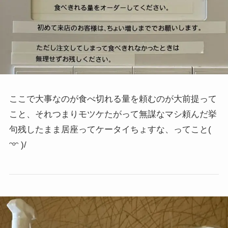
ここで大事なのが食べ切れる量を頼むのが大前提って
こと、それつまりモツケたがって無謀なマシ頼んだ挙
句残したまま居座ってケータイちょすな、ってこと
(
ᵔᵒᵔ )/