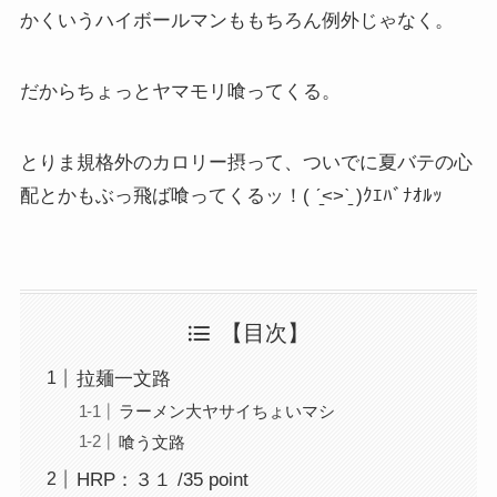
かくいうハイボールマンももちろん例外じゃなく。
だからちょっとヤマモリ喰ってくる。
とりま規格外のカロリー摂って、ついでに夏バテの心
配とかもぶっ飛ば喰ってくるッ！( ˊ̱˂˃ˋ̱ )ｸｴﾊﾞﾅｵﾙｯ
【目次】
拉麺一文路
ラーメン大ヤサイちょいマシ
喰う文路
HRP：３１ /35 point