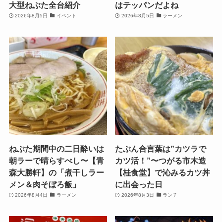
大型ねぶた全台紹介
はテッパンだよね
2026年8月5日
イベント
2026年8月5日
ラーメン
ねぶた期間中の二日酔いは
たぶん合言葉は”カツラで
朝ラーで晴らすべし〜【青
カツ活！”〜つがる市木造
森大勝軒】の「煮干しラー
【桂食堂】で沁みるカツ丼
メン＆肉そぼろ飯」
に出会った日
2026年8月4日
ラーメン
2026年8月3日
ランチ