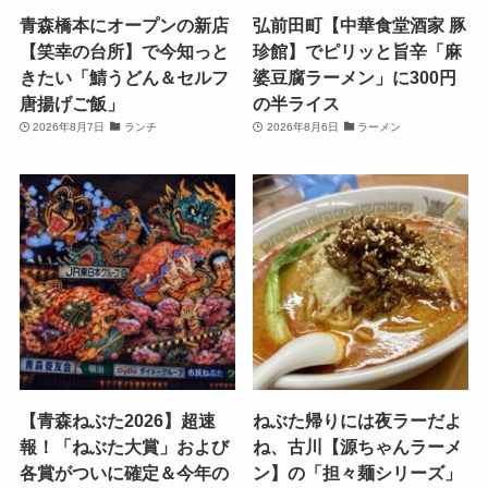
青森橋本にオープンの新店
弘前田町【中華食堂酒家 豚
【笑幸の台所】で今知っと
珍館】でピリッと旨辛「麻
きたい「鯖うどん＆セルフ
婆豆腐ラーメン」に300円
唐揚げご飯」
の半ライス
2026年8月7日
ランチ
2026年8月6日
ラーメン
【青森ねぶた2026】超速
ねぶた帰りには夜ラーだよ
報！「ねぶた大賞」および
ね、古川【源ちゃんラーメ
各賞がついに確定＆今年の
ン】の「担々麺シリーズ」