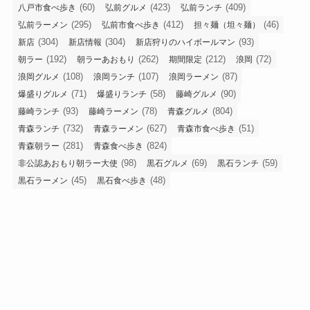
(60)
(423)
(409)
八戸市食べ歩き
弘前グルメ
弘前ランチ
(295)
(412)
(46)
弘前ラーメン
弘前市食べ歩き
担々麺（坦々麺）
(304)
(304)
(93)
新店
新店情報
新店狩りのハイボールマン
(192)
(262)
(212)
(72)
朝ラー
朝ラーあおもり
期間限定
浪岡
(108)
(107)
(87)
浪岡グルメ
浪岡ランチ
浪岡ラーメン
(71)
(58)
(90)
爆盛りグルメ
爆盛りランチ
藤崎グルメ
(93)
(78)
(804)
藤崎ランチ
藤崎ラーメン
青森グルメ
(732)
(627)
(51)
青森ランチ
青森ラーメン
青森市食べ歩き
(281)
(824)
青森朝ラー
青森食べ歩き
(98)
(69)
(59)
非公認あおもり朝ラー大使
黒石グルメ
黒石ランチ
(45)
(48)
黒石ラーメン
黒石食べ歩き