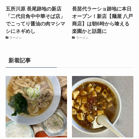
五所川原 長尾跡地の新店
長苗代ラーショ跡地に本日
「二代目角中中華そば店」
オープン！新店【麺屋 八戸
でこってり醤油の肉マシマ
商店】は朝6時から喰える
シにネギめし
楽園かと話題に
ラーメン
ラーメン
新着記事