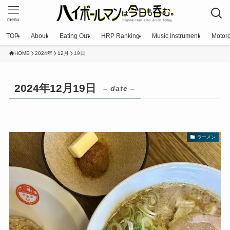
menu
TOP
About
Eating Out
HRP Ranking
Music Instrument
Motorc
HOME
2024年
12月
19日
2024年12月19日
– date –
ラーメン