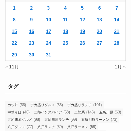
1
2
3
4
5
6
7
8
9
10
11
12
13
14
15
16
17
18
19
20
21
22
23
24
25
26
27
28
29
30
31
« 11月
1月 »
タグ
(66)
(66)
(101)
カツ丼
デカ盛りグルメ
デカ盛りランチ
(46)
(58)
(148)
(63)
中華そば
二郎インスパイア
二郎系
五所川原
(98)
(99)
(73)
五所川原グルメ
五所川原ランチ
五所川原ラーメン
(77)
(69)
(59)
八戸グルメ
八戸ランチ
八戸ラーメン