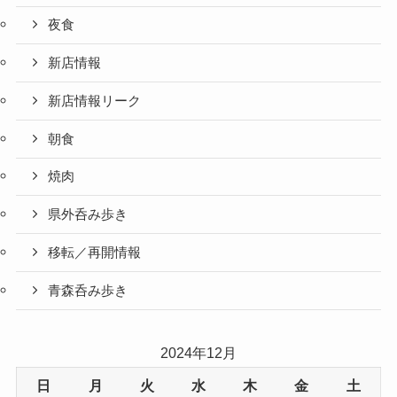
夜食
新店情報
新店情報リーク
朝食
焼肉
県外呑み歩き
移転／再開情報
青森呑み歩き
2024年12月
日
月
火
水
木
金
土