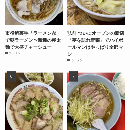
市役所裏手「ラーメン糸」
弘前 ついにオープンの新店
で朝ラーメン〜新種の極太
「夢を語れ青森」でハイボ
麺で大盛チャーシュー
ールマンはやっぱり全部マ
シ
ラーメン
ラーメン