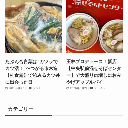
たぶん合言葉は”カツラで
王林プロデュース！新店
カツ活！”〜つがる市木造
【中央弘前混ぜそばセンタ
【桂食堂】で沁みるカツ丼
ー】で大盛り肉増しにおみ
に出会った日
やげアップルパイ
2026年8月3日
ランチ
2026年8月2日
ラーメン
カテゴリー