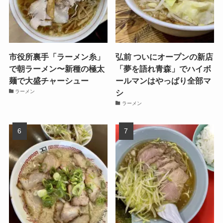
市役所裏手「ラーメン糸」
弘前 ついにオープンの新店
で朝ラーメン〜新種の極太
「夢を語れ青森」でハイボ
麺で大盛チャーシュー
ールマンはやっぱり全部マ
シ
ラーメン
ラーメン