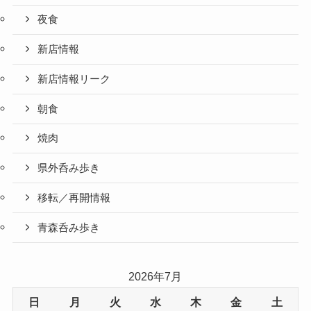
夜食
新店情報
新店情報リーク
朝食
焼肉
県外呑み歩き
移転／再開情報
青森呑み歩き
2026年7月
日
月
火
水
木
金
土