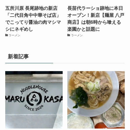
五所川原 長尾跡地の新店
長苗代ラーショ跡地に本日
「二代目角中中華そば店」
オープン！新店【麺屋 八戸
でこってり醤油の肉マシマ
商店】は朝6時から喰える
シにネギめし
楽園かと話題に
ラーメン
ラーメン
新着記事