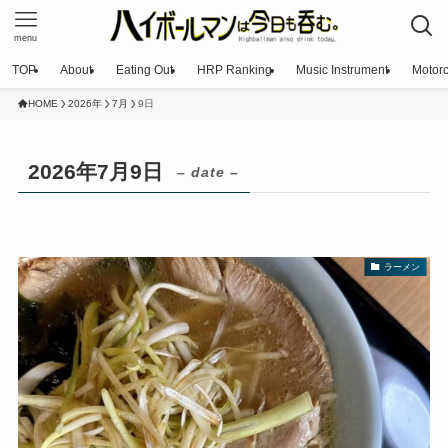
menu
TOP
About
Eating Out
HRP Ranking
Music Instrument
Motorc
HOME
2026年
7月
9日
2026年7月9日
– date –
ラーメン