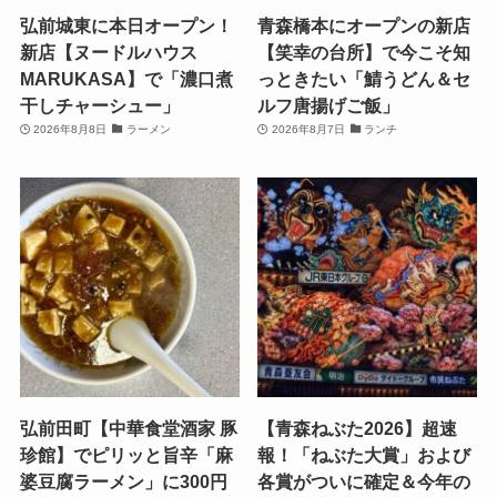
弘前城東に本日オープン！
青森橋本にオープンの新店
新店【ヌードルハウス
【笑幸の台所】で今こそ知
MARUKASA】で「濃口煮
っときたい「鯖うどん＆セ
干しチャーシュー」
ルフ唐揚げご飯」
2026年8月8日
ラーメン
2026年8月7日
ランチ
弘前田町【中華食堂酒家 豚
【青森ねぶた2026】超速
珍館】でピリッと旨辛「麻
報！「ねぶた大賞」および
婆豆腐ラーメン」に300円
各賞がついに確定＆今年の