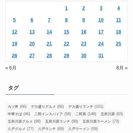
1
2
3
4
5
6
7
8
9
10
11
12
13
14
15
16
17
18
19
20
21
22
23
24
25
26
27
28
29
30
31
« 6月
8月 »
タグ
(66)
(66)
(101)
カツ丼
デカ盛りグルメ
デカ盛りランチ
(46)
(58)
(148)
(63)
中華そば
二郎インスパイア
二郎系
五所川原
(98)
(99)
(73)
五所川原グルメ
五所川原ランチ
五所川原ラーメン
(77)
(69)
(59)
八戸グルメ
八戸ランチ
八戸ラーメン