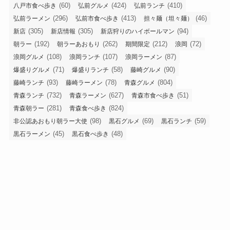
(60)
(424)
(410)
八戸市食べ歩き
弘前グルメ
弘前ランチ
(296)
(413)
(46)
弘前ラーメン
弘前市食べ歩き
担々麺（坦々麺）
(305)
(305)
(94)
新店
新店情報
新店狩りのハイボールマン
(192)
(262)
(212)
(72)
朝ラー
朝ラーあおもり
期間限定
浪岡
(108)
(107)
(87)
浪岡グルメ
浪岡ランチ
浪岡ラーメン
(71)
(58)
(90)
爆盛りグルメ
爆盛りランチ
藤崎グルメ
(93)
(78)
(804)
藤崎ランチ
藤崎ラーメン
青森グルメ
(732)
(627)
(51)
青森ランチ
青森ラーメン
青森市食べ歩き
(281)
(824)
青森朝ラー
青森食べ歩き
(98)
(69)
(59)
非公認あおもり朝ラー大使
黒石グルメ
黒石ランチ
(45)
(48)
黒石ラーメン
黒石食べ歩き