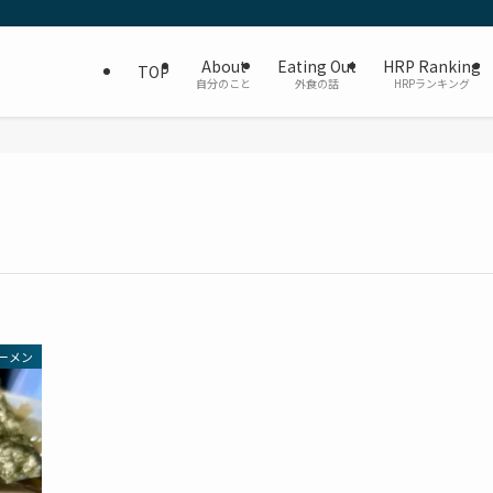
About
Eating Out
HRP Ranking
TOP
自分のこと
外食の話
HRPランキング
ーメン