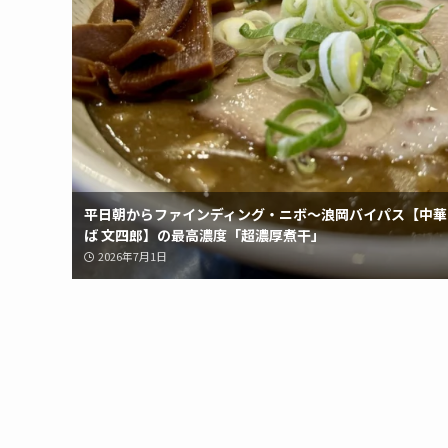
平日朝からファインディング・ニボ〜浪岡バイパス【中華
ば 文四郎】の最高濃度「超濃厚煮干」
2026年7月1日