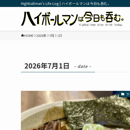
Highballman's Life-Log | ハイボールマンは今日も呑む。
HOME
2026年
7月
1日
2026年7月1日
– date –
ラ