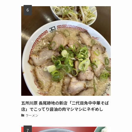
五所川原 長尾跡地の新店「二代目角中中華そば
店」でこってり醤油の肉マシマシにネギめし
ラーメン