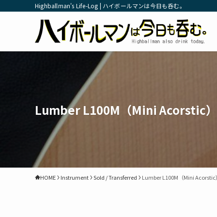
Highballman's Life-Log | ハイボールマンは今日も呑む。
Lumber L100M（Mini Acorstic）[
HOME
Instrument
Sold / Transferred
Lumber L100M（Mini Acorstic）