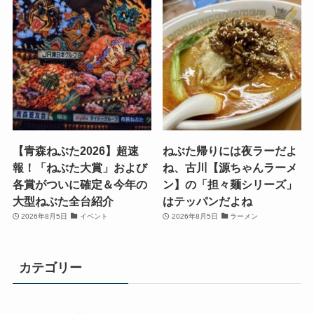
【青森ねぶた2026】超速
ねぶた帰りには夜ラーだよ
報！「ねぶた大賞」および
ね、古川【源ちゃんラーメ
各賞がついに確定＆今年の
ン】の「担々麺シリーズ」
大型ねぶた全台紹介
はテッパンだよね
2026年8月5日
イベント
2026年8月5日
ラーメン
カテゴリー