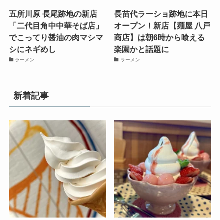
五所川原 長尾跡地の新店
長苗代ラーショ跡地に本日
「二代目角中中華そば店」
オープン！新店【麺屋 八戸
でこってり醤油の肉マシマ
商店】は朝6時から喰える
シにネギめし
楽園かと話題に
ラーメン
ラーメン
新着記事