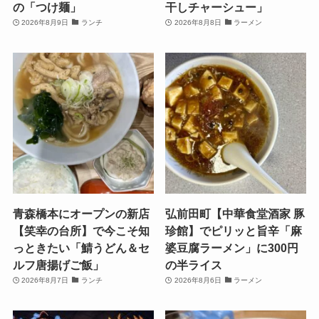
の「つけ麺」
干しチャーシュー」
2026年8月9日
ランチ
2026年8月8日
ラーメン
青森橋本にオープンの新店
弘前田町【中華食堂酒家 豚
【笑幸の台所】で今こそ知
珍館】でピリッと旨辛「麻
っときたい「鯖うどん＆セ
婆豆腐ラーメン」に300円
ルフ唐揚げご飯」
の半ライス
2026年8月7日
ランチ
2026年8月6日
ラーメン