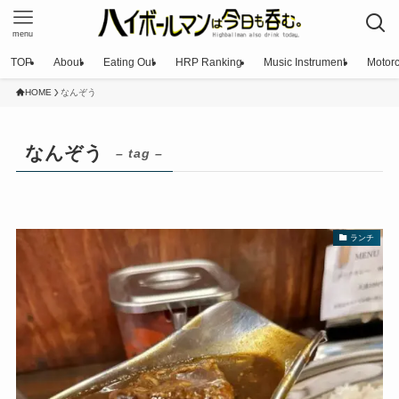
menu
TOP
About
Eating Out
HRP Ranking
Music Instrument
Motorc
HOME
なんぞう
なんぞう
– tag –
ランチ