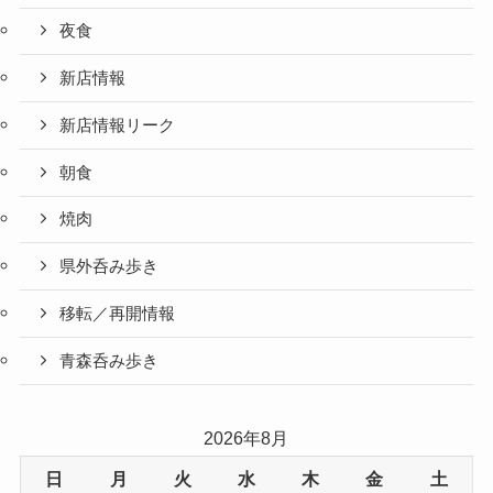
夜食
新店情報
新店情報リーク
朝食
焼肉
県外呑み歩き
移転／再開情報
青森呑み歩き
2026年8月
日
月
火
水
木
金
土