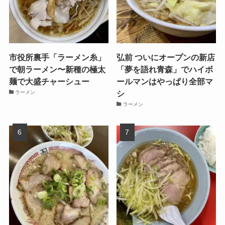
市役所裏手「ラーメン糸」
弘前 ついにオープンの新店
で朝ラーメン〜新種の極太
「夢を語れ青森」でハイボ
麺で大盛チャーシュー
ールマンはやっぱり全部マ
シ
ラーメン
ラーメン