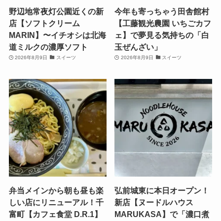
野辺地常夜灯公園近くの新
今年も寄っちゃう田舎館村
店【ソフトクリーム
【工藤観光農園 いちごカフ
MARIN】〜イチオシは北海
ェ】で夢見る気持ちの「白
道ミルクの濃厚ソフト
玉ぜんざい」
2026年8月9日
スイーツ
2026年8月9日
スイーツ
弁当メインから朝も昼も楽
弘前城東に本日オープン！
しい店にリニューアル！千
新店【ヌードルハウス
富町【カフェ食堂 D.R.1】
MARUKASA】で「濃口煮