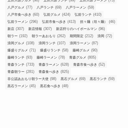
(98)
(99)
(73)
五所川原グルメ
五所川原ランチ
五所川原ラーメン
(77)
(69)
(59)
八戸グルメ
八戸ランチ
八戸ラーメン
(60)
(424)
(410)
八戸市食べ歩き
弘前グルメ
弘前ランチ
(296)
(413)
(46)
弘前ラーメン
弘前市食べ歩き
担々麺（坦々麺）
(307)
(307)
(96)
新店
新店情報
新店狩りのハイボールマン
(192)
(262)
(212)
(72)
朝ラー
朝ラーあおもり
期間限定
浪岡
(108)
(107)
(87)
浪岡グルメ
浪岡ランチ
浪岡ラーメン
(71)
(58)
(90)
爆盛りグルメ
爆盛りランチ
藤崎グルメ
(93)
(78)
(805)
藤崎ランチ
藤崎ラーメン
青森グルメ
(733)
(628)
(52)
青森ランチ
青森ラーメン
青森市食べ歩き
(281)
(825)
青森朝ラー
青森食べ歩き
(98)
(69)
(59)
非公認あおもり朝ラー大使
黒石グルメ
黒石ランチ
(45)
(48)
黒石ラーメン
黒石食べ歩き