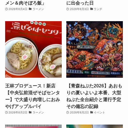
メン＆肉そぼろ飯」
に出会った日
2026年8月4日
ラーメン
2026年8月3日
ランチ
王林プロデュース！新店
【青森ねぶた2026】あおも
【中央弘前混ぜそばセンタ
りの夏いよいよ本番、大型
ー】で大盛り肉増しにおみ
ねぶた全台紹介と運行予定
やげアップルパイ
その備忘の記録
2026年8月2日
ラーメン
2026年8月2日
イベント