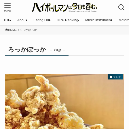
menu
TOP
About
Eating Out
HRP Ranking
Music Instrument
Motorc
HOME
ろっかぽっか
ろっかぽっか
– tag –
ランチ