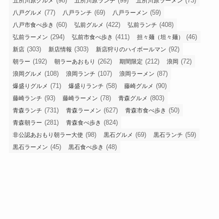
(98)
(99)
(73)
五所川原グルメ
五所川原ランチ
五所川原ラーメン
(77)
(69)
(59)
八戸グルメ
八戸ランチ
八戸ラーメン
(60)
(422)
(408)
八戸市食べ歩き
弘前グルメ
弘前ランチ
(294)
(411)
(46)
弘前ラーメン
弘前市食べ歩き
担々麺（坦々麺）
(303)
(303)
(92)
新店
新店情報
新店狩りのハイボールマン
(192)
(262)
(212)
(72)
朝ラー
朝ラーあおもり
期間限定
浪岡
(108)
(107)
(87)
浪岡グルメ
浪岡ランチ
浪岡ラーメン
(71)
(58)
(90)
爆盛りグルメ
爆盛りランチ
藤崎グルメ
(93)
(78)
(803)
藤崎ランチ
藤崎ラーメン
青森グルメ
(731)
(627)
(50)
青森ランチ
青森ラーメン
青森市食べ歩き
(281)
(824)
青森朝ラー
青森食べ歩き
(98)
(69)
(59)
非公認あおもり朝ラー大使
黒石グルメ
黒石ランチ
(45)
(48)
黒石ラーメン
黒石食べ歩き