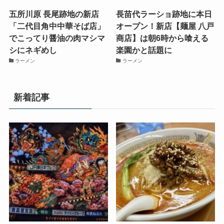
五所川原 長尾跡地の新店
長苗代ラーショ跡地に本日
「二代目角中中華そば店」
オープン！新店【麺屋 八戸
でこってり醤油の肉マシマ
商店】は朝6時から喰える
シにネギめし
楽園かと話題に
ラーメン
ラーメン
新着記事