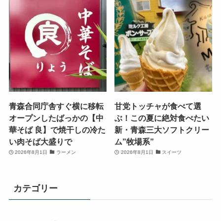
青森合同庁舎すぐ横に移転
甘党トッチャが食べて選
オープンしたばっかの【中
ぶ！この夏に絶対食べたい
華そば 良】で焼干しの冷た
新・青森三大ソフトクリー
い肉そば大盛りで
ム”牧場系”
2026年8月1日
ラーメン
2026年8月1日
スイーツ
カテゴリー