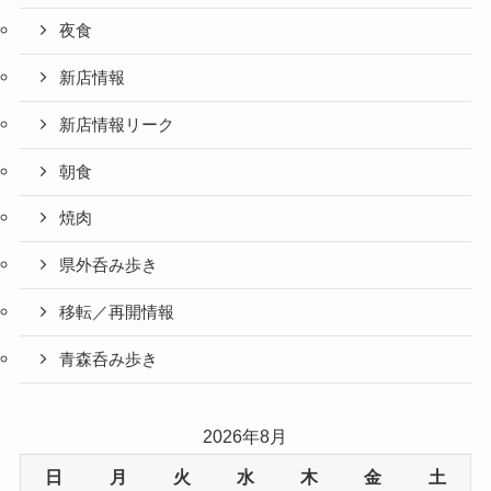
夜食
新店情報
新店情報リーク
朝食
焼肉
県外呑み歩き
移転／再開情報
青森呑み歩き
2026年8月
日
月
火
水
木
金
土