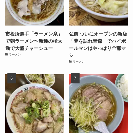
市役所裏手「ラーメン糸」
弘前 ついにオープンの新店
で朝ラーメン〜新種の極太
「夢を語れ青森」でハイボ
麺で大盛チャーシュー
ールマンはやっぱり全部マ
シ
ラーメン
ラーメン