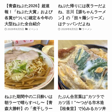
【青森ねぶた2026】超速
ねぶた帰りには夜ラーだよ
報！「ねぶた大賞」および
ね、古川【源ちゃんラーメ
各賞がついに確定＆今年の
ン】の「担々麺シリーズ」
大型ねぶた全台紹介
はテッパンだよね
2026年8月5日
イベント
2026年8月5日
ラーメン
ねぶた期間中の二日酔いは
たぶん合言葉は”カツラで
朝ラーで晴らすべし〜【青
カツ活！”〜つがる市木造
森大勝軒】の「煮干しラー
【桂食堂】で沁みるカツ丼