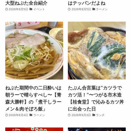
大型ねぶた全台紹介
はテッパンだよね
2026年8月5日
イベント
2026年8月5日
ラーメン
ねぶた期間中の二日酔いは
たぶん合言葉は”カツラで
朝ラーで晴らすべし〜【青
カツ活！”〜つがる市木造
森大勝軒】の「煮干しラー
【桂食堂】で沁みるカツ丼
メン＆肉そぼろ飯」
に出会った日
2026年8月4日
ラーメン
2026年8月3日
ランチ