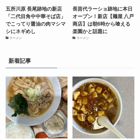
五所川原 長尾跡地の新店
長苗代ラーショ跡地に本日
「二代目角中中華そば店」
オープン！新店【麺屋 八戸
でこってり醤油の肉マシマ
商店】は朝6時から喰える
シにネギめし
楽園かと話題に
ラーメン
ラーメン
新着記事