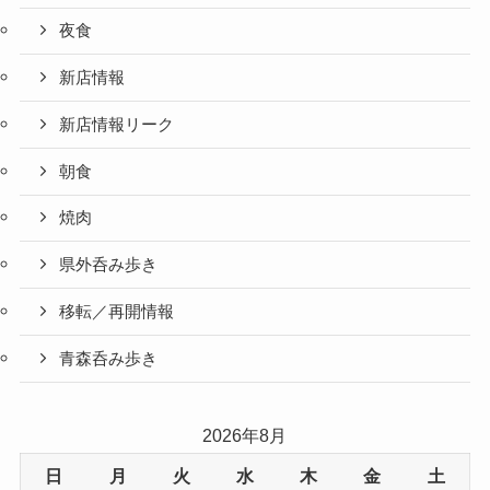
夜食
新店情報
新店情報リーク
朝食
焼肉
県外呑み歩き
移転／再開情報
青森呑み歩き
2026年8月
日
月
火
水
木
金
土