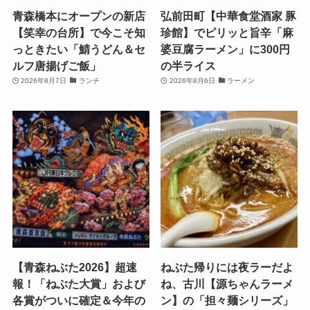
青森橋本にオープンの新店
弘前田町【中華食堂酒家 豚
【笑幸の台所】で今こそ知
珍館】でピリッと旨辛「麻
っときたい「鯖うどん＆セ
婆豆腐ラーメン」に300円
ルフ唐揚げご飯」
の半ライス
2026年8月7日
ランチ
2026年8月6日
ラーメン
【青森ねぶた2026】超速
ねぶた帰りには夜ラーだよ
報！「ねぶた大賞」および
ね、古川【源ちゃんラーメ
各賞がついに確定＆今年の
ン】の「担々麺シリーズ」