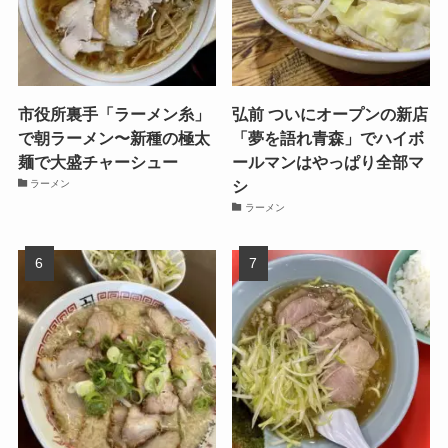
市役所裏手「ラーメン糸」
弘前 ついにオープンの新店
で朝ラーメン〜新種の極太
「夢を語れ青森」でハイボ
麺で大盛チャーシュー
ールマンはやっぱり全部マ
シ
ラーメン
ラーメン