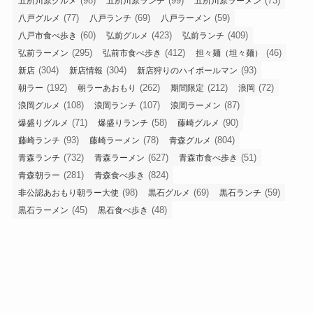
(98)
(99)
(73)
五所川原グルメ
五所川原ランチ
五所川原ラーメン
(77)
(69)
(59)
八戸グルメ
八戸ランチ
八戸ラーメン
(60)
(423)
(409)
八戸市食べ歩き
弘前グルメ
弘前ランチ
(295)
(412)
(46)
弘前ラーメン
弘前市食べ歩き
担々麺（坦々麺）
(304)
(304)
(93)
新店
新店情報
新店狩りのハイボールマン
(192)
(262)
(212)
(72)
朝ラー
朝ラーあおもり
期間限定
浪岡
(108)
(107)
(87)
浪岡グルメ
浪岡ランチ
浪岡ラーメン
(71)
(58)
(90)
爆盛りグルメ
爆盛りランチ
藤崎グルメ
(93)
(78)
(804)
藤崎ランチ
藤崎ラーメン
青森グルメ
(732)
(627)
(51)
青森ランチ
青森ラーメン
青森市食べ歩き
(281)
(824)
青森朝ラー
青森食べ歩き
(98)
(69)
(59)
非公認あおもり朝ラー大使
黒石グルメ
黒石ランチ
(45)
(48)
黒石ラーメン
黒石食べ歩き