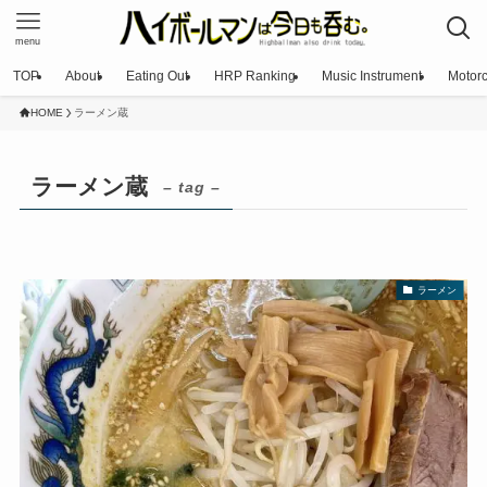
menu
TOP
About
Eating Out
HRP Ranking
Music Instrument
Motorc
HOME
ラーメン蔵
ラーメン蔵
– tag –
ラーメン