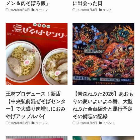
メン＆肉そぼろ飯」
に出会った日
2026年8月4日
ラーメン
2026年8月3日
ランチ
王林プロデュース！新店
【青森ねぶた2026】あおも
【中央弘前混ぜそばセンタ
りの夏いよいよ本番、大型
ー】で大盛り肉増しにおみ
ねぶた全台紹介と運行予定
やげアップルパイ
その備忘の記録
2026年8月2日
ラーメン
2026年8月2日
イベント