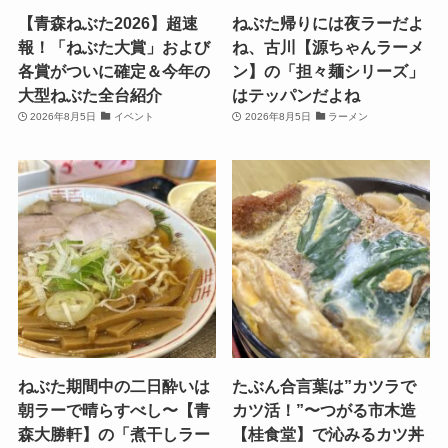
【青森ねぶた2026】超速
ねぶた帰りには夜ラーだよ
報！「ねぶた大賞」および
ね、古川【源ちゃんラーメ
各賞がついに確定＆今年の
ン】の「担々麺シリーズ」
大型ねぶた全台紹介
はテッパンだよね
2026年8月5日
イベント
2026年8月5日
ラーメン
ねぶた期間中の二日酔いは
たぶん合言葉は”カツラで
朝ラーで晴らすべし〜【青
カツ活！”〜つがる市木造
森大勝軒】の「煮干しラー
【桂食堂】で沁みるカツ丼