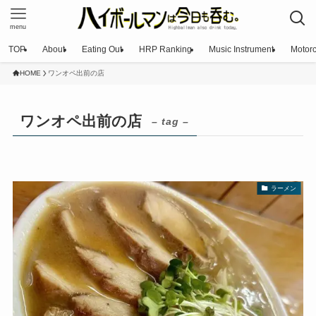
menu
TOP
About
Eating Out
HRP Ranking
Music Instrument
Motorc
HOME
ワンオペ出前の店
ワンオペ出前の店
– tag –
ラーメン