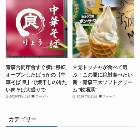
青森合同庁舎すぐ横に移転
甘党トッチャが食べて選
オープンしたばっかの【中
ぶ！この夏に絶対食べたい
華そば 良】で焼干しの冷た
新・青森三大ソフトクリー
い肉そば大盛りで
ム”牧場系”
2026年8月1日
ラーメン
2026年8月1日
スイーツ
カテゴリー