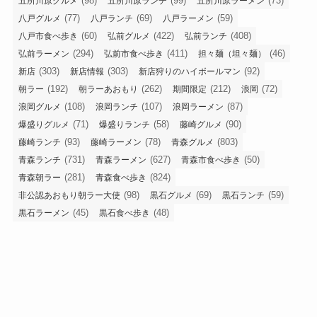
(98)
(99)
(73)
五所川原グルメ
五所川原ランチ
五所川原ラーメン
(77)
(69)
(59)
八戸グルメ
八戸ランチ
八戸ラーメン
(60)
(422)
(408)
八戸市食べ歩き
弘前グルメ
弘前ランチ
(294)
(411)
(46)
弘前ラーメン
弘前市食べ歩き
担々麺（坦々麺）
(303)
(303)
(92)
新店
新店情報
新店狩りのハイボールマン
(192)
(262)
(212)
(72)
朝ラー
朝ラーあおもり
期間限定
浪岡
(108)
(107)
(87)
浪岡グルメ
浪岡ランチ
浪岡ラーメン
(71)
(58)
(90)
爆盛りグルメ
爆盛りランチ
藤崎グルメ
(93)
(78)
(803)
藤崎ランチ
藤崎ラーメン
青森グルメ
(731)
(627)
(50)
青森ランチ
青森ラーメン
青森市食べ歩き
(281)
(824)
青森朝ラー
青森食べ歩き
(98)
(69)
(59)
非公認あおもり朝ラー大使
黒石グルメ
黒石ランチ
(45)
(48)
黒石ラーメン
黒石食べ歩き