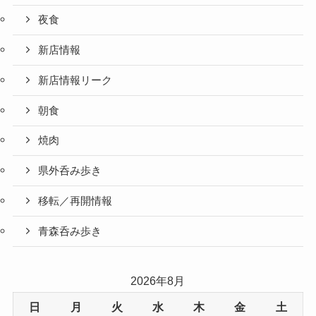
夜食
新店情報
新店情報リーク
朝食
焼肉
県外呑み歩き
移転／再開情報
青森呑み歩き
2026年8月
日
月
火
水
木
金
土