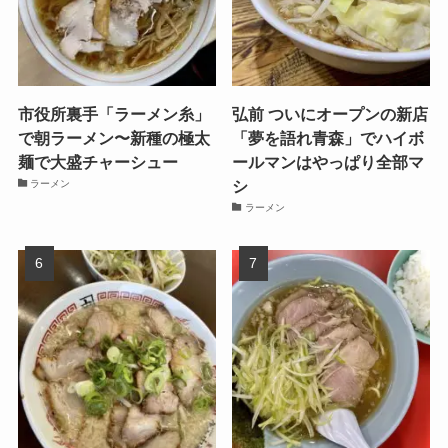
市役所裏手「ラーメン糸」
弘前 ついにオープンの新店
で朝ラーメン〜新種の極太
「夢を語れ青森」でハイボ
麺で大盛チャーシュー
ールマンはやっぱり全部マ
シ
ラーメン
ラーメン