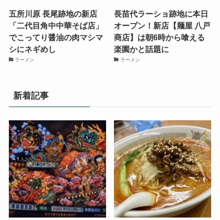
五所川原 長尾跡地の新店
長苗代ラーショ跡地に本日
「二代目角中中華そば店」
オープン！新店【麺屋 八戸
でこってり醤油の肉マシマ
商店】は朝6時から喰える
シにネギめし
楽園かと話題に
ラーメン
ラーメン
新着記事