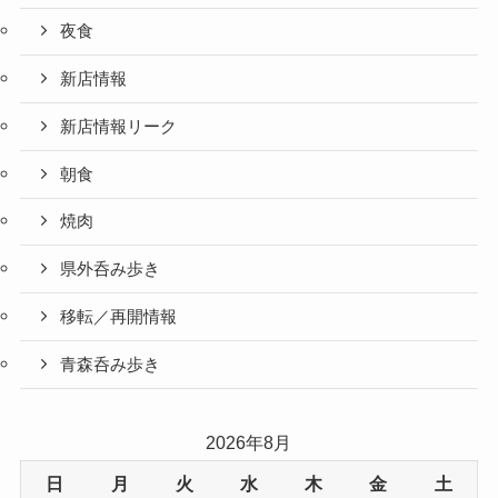
夜食
新店情報
新店情報リーク
朝食
焼肉
県外呑み歩き
移転／再開情報
青森呑み歩き
2026年8月
日
月
火
水
木
金
土