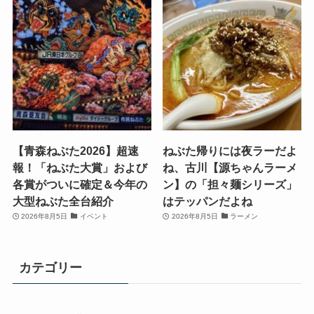
【青森ねぶた2026】超速
ねぶた帰りには夜ラーだよ
報！「ねぶた大賞」および
ね、古川【源ちゃんラーメ
各賞がついに確定＆今年の
ン】の「担々麺シリーズ」
大型ねぶた全台紹介
はテッパンだよね
2026年8月5日
イベント
2026年8月5日
ラーメン
カテゴリー