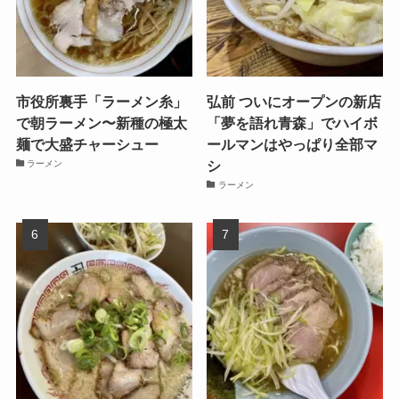
市役所裏手「ラーメン糸」
弘前 ついにオープンの新店
で朝ラーメン〜新種の極太
「夢を語れ青森」でハイボ
麺で大盛チャーシュー
ールマンはやっぱり全部マ
シ
ラーメン
ラーメン