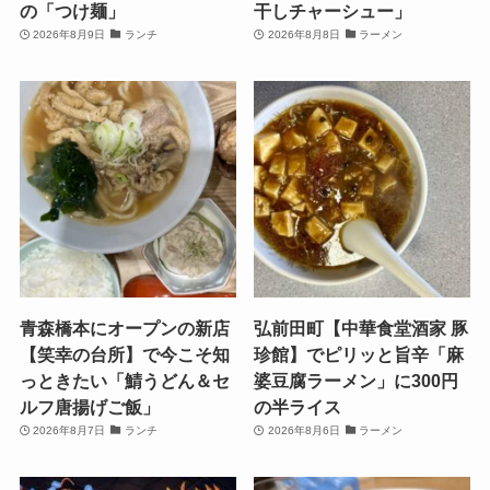
の「つけ麺」
干しチャーシュー」
2026年8月9日
ランチ
2026年8月8日
ラーメン
青森橋本にオープンの新店
弘前田町【中華食堂酒家 豚
【笑幸の台所】で今こそ知
珍館】でピリッと旨辛「麻
っときたい「鯖うどん＆セ
婆豆腐ラーメン」に300円
ルフ唐揚げご飯」
の半ライス
2026年8月7日
ランチ
2026年8月6日
ラーメン