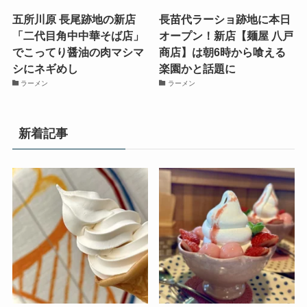
五所川原 長尾跡地の新店
長苗代ラーショ跡地に本日
「二代目角中中華そば店」
オープン！新店【麺屋 八戸
でこってり醤油の肉マシマ
商店】は朝6時から喰える
シにネギめし
楽園かと話題に
ラーメン
ラーメン
新着記事