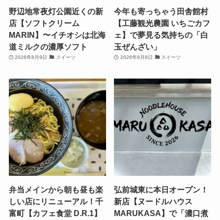
野辺地常夜灯公園近くの新
今年も寄っちゃう田舎館村
店【ソフトクリーム
【工藤観光農園 いちごカフ
MARIN】〜イチオシは北海
ェ】で夢見る気持ちの「白
道ミルクの濃厚ソフト
玉ぜんざい」
2026年8月9日
スイーツ
2026年8月9日
スイーツ
弁当メインから朝も昼も楽
弘前城東に本日オープン！
しい店にリニューアル！千
新店【ヌードルハウス
富町【カフェ食堂 D.R.1】
MARUKASA】で「濃口煮