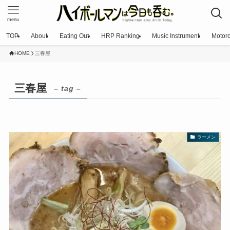
menu
TOP
About
Eating Out
HRP Ranking
Music Instrument
Motorc
HOME
三春屋
三春屋
– tag –
ラーメン