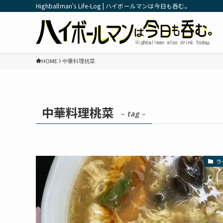
Highballman's Life-Log | ハイボールマンは今日も呑む。
HOME
中華料理桃菜
中華料理桃菜
– tag –
ラ