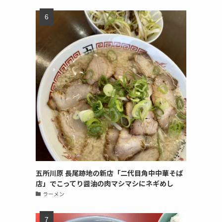
五所川原 長尾跡地の新店「二代目角中中華そば
店」でこってり醤油の肉マシマシにネギめし
ラーメン