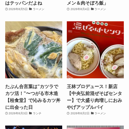
はテッパンだよね
メン＆肉そぼろ飯」
2026年8月5日
ラーメン
2026年8月4日
ラーメン
たぶん合言葉は”カツラで
王林プロデュース！新店
カツ活！”〜つがる市木造
【中央弘前混ぜそばセンタ
【桂食堂】で沁みるカツ丼
ー】で大盛り肉増しにおみ
に出会った日
やげアップルパイ
2026年8月3日
ランチ
2026年8月2日
ラーメン