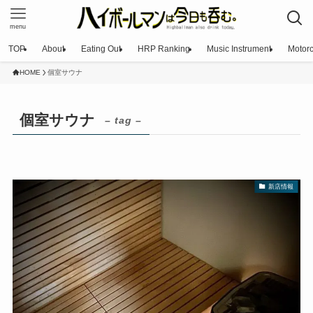
menu
TOP
About
Eating Out
HRP Ranking
Music Instrument
Motorc
HOME
個室サウナ
個室サウナ
– tag –
新店情報