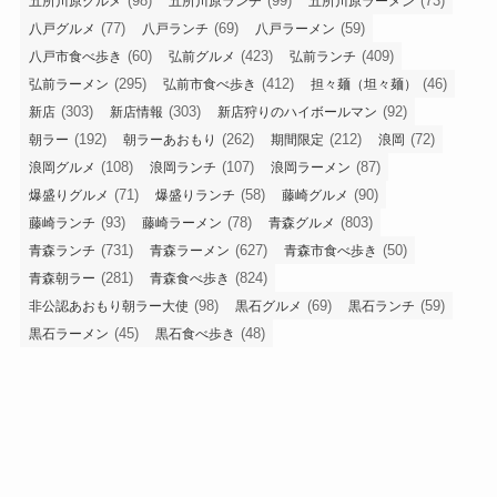
(98)
(99)
(73)
五所川原グルメ
五所川原ランチ
五所川原ラーメン
(77)
(69)
(59)
八戸グルメ
八戸ランチ
八戸ラーメン
(60)
(423)
(409)
八戸市食べ歩き
弘前グルメ
弘前ランチ
(295)
(412)
(46)
弘前ラーメン
弘前市食べ歩き
担々麺（坦々麺）
(303)
(303)
(92)
新店
新店情報
新店狩りのハイボールマン
(192)
(262)
(212)
(72)
朝ラー
朝ラーあおもり
期間限定
浪岡
(108)
(107)
(87)
浪岡グルメ
浪岡ランチ
浪岡ラーメン
(71)
(58)
(90)
爆盛りグルメ
爆盛りランチ
藤崎グルメ
(93)
(78)
(803)
藤崎ランチ
藤崎ラーメン
青森グルメ
(731)
(627)
(50)
青森ランチ
青森ラーメン
青森市食べ歩き
(281)
(824)
青森朝ラー
青森食べ歩き
(98)
(69)
(59)
非公認あおもり朝ラー大使
黒石グルメ
黒石ランチ
(45)
(48)
黒石ラーメン
黒石食べ歩き