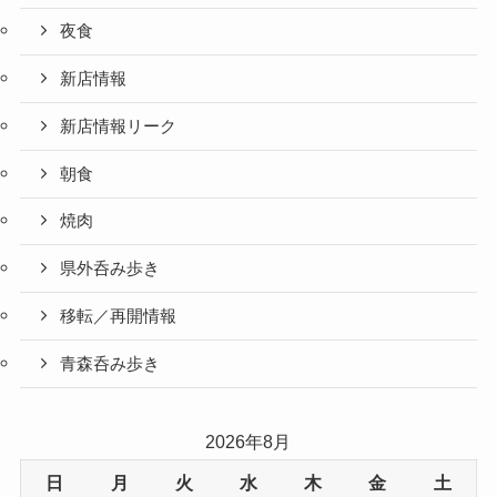
夜食
新店情報
新店情報リーク
朝食
焼肉
県外呑み歩き
移転／再開情報
青森呑み歩き
2026年8月
日
月
火
水
木
金
土