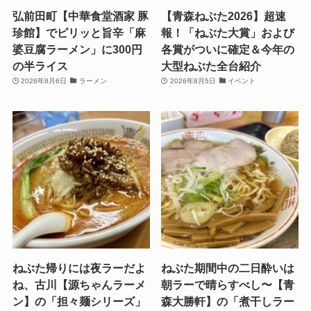
弘前田町【中華食堂酒家 豚
【青森ねぶた2026】超速
珍館】でピリッと旨辛「麻
報！「ねぶた大賞」および
婆豆腐ラーメン」に300円
各賞がついに確定＆今年の
の半ライス
大型ねぶた全台紹介
2026年8月6日
ラーメン
2026年8月5日
イベント
ねぶた帰りには夜ラーだよ
ねぶた期間中の二日酔いは
ね、古川【源ちゃんラーメ
朝ラーで晴らすべし〜【青
ン】の「担々麺シリーズ」
森大勝軒】の「煮干しラー