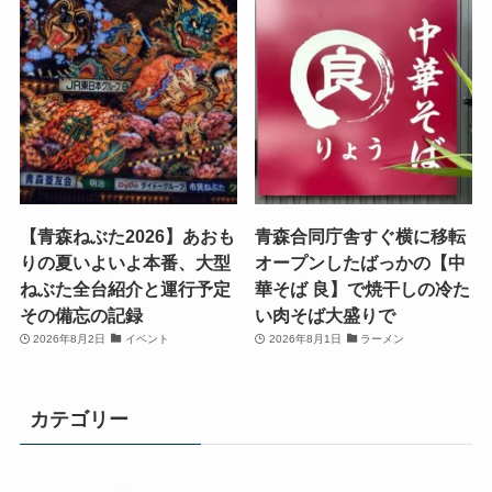
【青森ねぶた2026】あおも
青森合同庁舎すぐ横に移転
りの夏いよいよ本番、大型
オープンしたばっかの【中
ねぶた全台紹介と運行予定
華そば 良】で焼干しの冷た
その備忘の記録
い肉そば大盛りで
2026年8月2日
イベント
2026年8月1日
ラーメン
カテゴリー