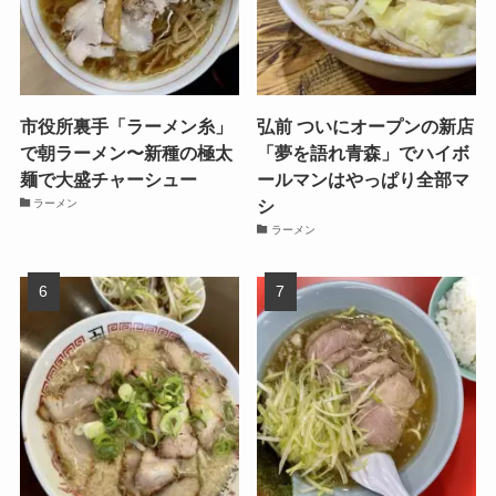
市役所裏手「ラーメン糸」
弘前 ついにオープンの新店
で朝ラーメン〜新種の極太
「夢を語れ青森」でハイボ
麺で大盛チャーシュー
ールマンはやっぱり全部マ
シ
ラーメン
ラーメン