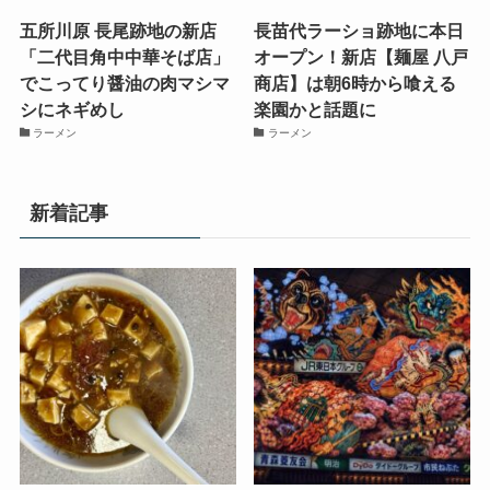
五所川原 長尾跡地の新店
長苗代ラーショ跡地に本日
「二代目角中中華そば店」
オープン！新店【麺屋 八戸
でこってり醤油の肉マシマ
商店】は朝6時から喰える
シにネギめし
楽園かと話題に
ラーメン
ラーメン
新着記事