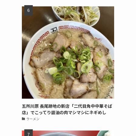
五所川原 長尾跡地の新店「二代目角中中華そば
店」でこってり醤油の肉マシマシにネギめし
ラーメン