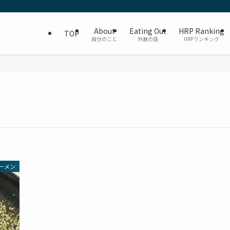
About
Eating Out
HRP Ranking
TOP
自分のこと
外食の話
HRPランキング
ーメン