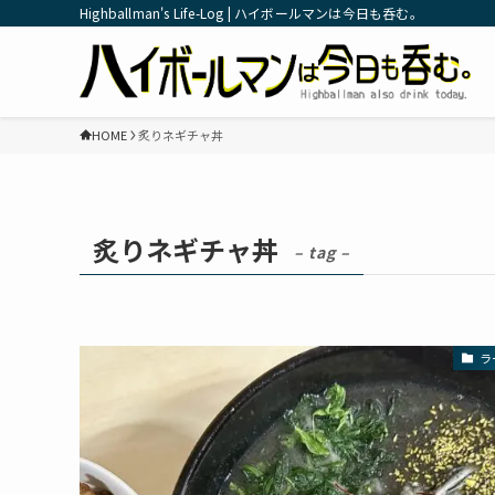
Highballman's Life-Log | ハイボールマンは今日も呑む。
HOME
炙りネギチャ丼
炙りネギチャ丼
– tag –
ラ