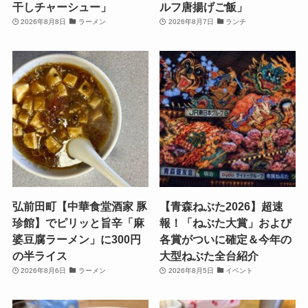
干しチャーシュー」
ルフ唐揚げご飯」
2026年8月8日
ラーメン
2026年8月7日
ランチ
弘前田町【中華食堂酒家 豚
【青森ねぶた2026】超速
珍館】でピリッと旨辛「麻
報！「ねぶた大賞」および
婆豆腐ラーメン」に300円
各賞がついに確定＆今年の
の半ライス
大型ねぶた全台紹介
2026年8月6日
ラーメン
2026年8月5日
イベント