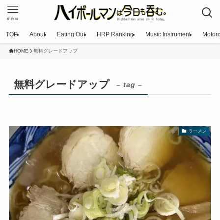
menu
TOP
About
Eating Out
HRP Ranking
Music Instrument
Motorc
HOME
無料グレードアップ
無料グレードアップ
– tag –
ラーメン