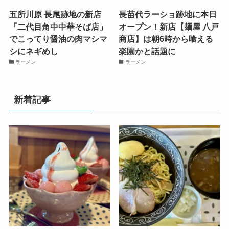
五所川原 長尾跡地の新店
長苗代ラーショ跡地に本日
「二代目角中中華そば店」
オープン！新店【麺屋 八戸
でこってり醤油の肉マシマ
商店】は朝6時から喰える
シにネギめし
楽園かと話題に
ラーメン
ラーメン
新着記事