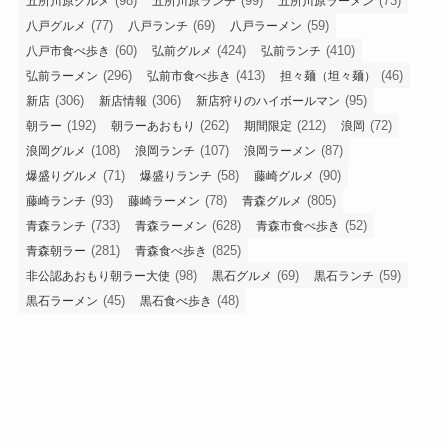
(98)
(99)
(73)
五所川原グルメ
五所川原ランチ
五所川原ラーメン
(77)
(69)
(59)
八戸グルメ
八戸ランチ
八戸ラーメン
(60)
(424)
(410)
八戸市食べ歩き
弘前グルメ
弘前ランチ
(296)
(413)
(46)
弘前ラーメン
弘前市食べ歩き
担々麺（坦々麺）
(306)
(306)
(95)
新店
新店情報
新店狩りのハイボールマン
(192)
(262)
(212)
(72)
朝ラー
朝ラーあおもり
期間限定
浪岡
(108)
(107)
(87)
浪岡グルメ
浪岡ランチ
浪岡ラーメン
(71)
(58)
(90)
爆盛りグルメ
爆盛りランチ
藤崎グルメ
(93)
(78)
(805)
藤崎ランチ
藤崎ラーメン
青森グルメ
(733)
(628)
(52)
青森ランチ
青森ラーメン
青森市食べ歩き
(281)
(825)
青森朝ラー
青森食べ歩き
(98)
(69)
(59)
非公認あおもり朝ラー大使
黒石グルメ
黒石ランチ
(45)
(48)
黒石ラーメン
黒石食べ歩き