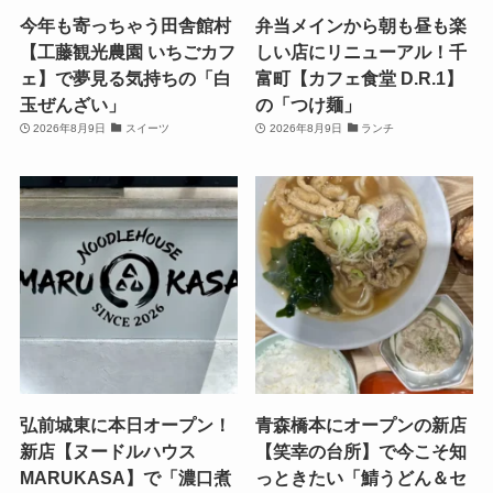
今年も寄っちゃう田舎館村
弁当メインから朝も昼も楽
【工藤観光農園 いちごカフ
しい店にリニューアル！千
ェ】で夢見る気持ちの「白
富町【カフェ食堂 D.R.1】
玉ぜんざい」
の「つけ麺」
2026年8月9日
スイーツ
2026年8月9日
ランチ
弘前城東に本日オープン！
青森橋本にオープンの新店
新店【ヌードルハウス
【笑幸の台所】で今こそ知
MARUKASA】で「濃口煮
っときたい「鯖うどん＆セ