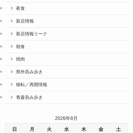
夜食
新店情報
新店情報リーク
朝食
焼肉
県外呑み歩き
移転／再開情報
青森呑み歩き
2026年8月
日
月
火
水
木
金
土