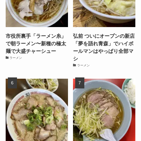
市役所裏手「ラーメン糸」
弘前 ついにオープンの新店
で朝ラーメン〜新種の極太
「夢を語れ青森」でハイボ
麺で大盛チャーシュー
ールマンはやっぱり全部マ
シ
ラーメン
ラーメン