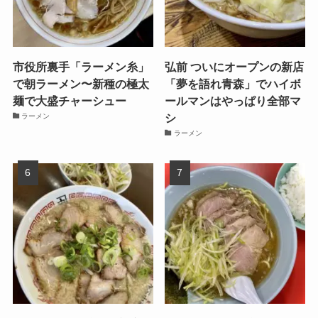
市役所裏手「ラーメン糸」
弘前 ついにオープンの新店
で朝ラーメン〜新種の極太
「夢を語れ青森」でハイボ
麺で大盛チャーシュー
ールマンはやっぱり全部マ
シ
ラーメン
ラーメン