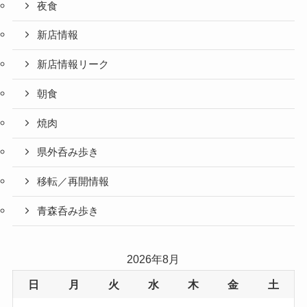
夜食
新店情報
新店情報リーク
朝食
焼肉
県外呑み歩き
移転／再開情報
青森呑み歩き
2026年8月
日
月
火
水
木
金
土