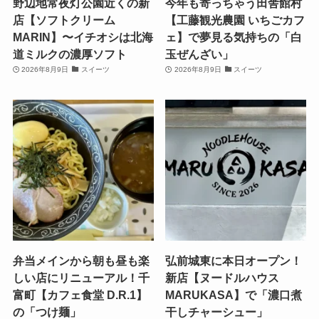
野辺地常夜灯公園近くの新
今年も寄っちゃう田舎館村
店【ソフトクリーム
【工藤観光農園 いちごカフ
MARIN】〜イチオシは北海
ェ】で夢見る気持ちの「白
道ミルクの濃厚ソフト
玉ぜんざい」
2026年8月9日
スイーツ
2026年8月9日
スイーツ
弁当メインから朝も昼も楽
弘前城東に本日オープン！
しい店にリニューアル！千
新店【ヌードルハウス
富町【カフェ食堂 D.R.1】
MARUKASA】で「濃口煮
の「つけ麺」
干しチャーシュー」