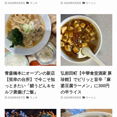
2026年8月9日
ランチ
2026年8月8日
ラーメン
青森橋本にオープンの新店
弘前田町【中華食堂酒家 豚
【笑幸の台所】で今こそ知
珍館】でピリッと旨辛「麻
っときたい「鯖うどん＆セ
婆豆腐ラーメン」に300円
ルフ唐揚げご飯」
の半ライス
2026年8月7日
ランチ
2026年8月6日
ラーメン