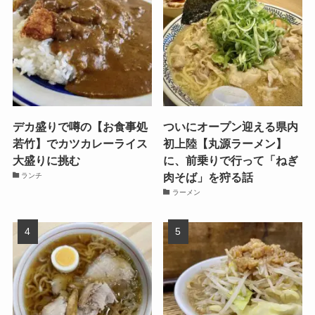
デカ盛りで噂の【お食事処
ついにオープン迎える県内
若竹】でカツカレーライス
初上陸【丸源ラーメン】
大盛りに挑む
に、前乗りで行って「ねぎ
肉そば」を狩る話
ランチ
ラーメン