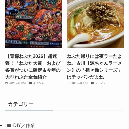
【青森ねぶた2026】超速
ねぶた帰りには夜ラーだよ
報！「ねぶた大賞」および
ね、古川【源ちゃんラーメ
各賞がついに確定＆今年の
ン】の「担々麺シリーズ」
大型ねぶた全台紹介
はテッパンだよね
2026年8月5日
イベント
2026年8月5日
ラーメン
カテゴリー
DIY／作業