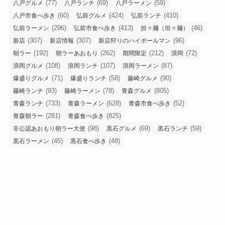
(77)
(69)
(59)
八戸グルメ
八戸ランチ
八戸ラーメン
(60)
(424)
(410)
八戸市食べ歩き
弘前グルメ
弘前ランチ
(296)
(413)
(46)
弘前ラーメン
弘前市食べ歩き
担々麺（坦々麺）
(307)
(307)
(96)
新店
新店情報
新店狩りのハイボールマン
(192)
(262)
(212)
(72)
朝ラー
朝ラーあおもり
期間限定
浪岡
(108)
(107)
(87)
浪岡グルメ
浪岡ランチ
浪岡ラーメン
(71)
(58)
(90)
爆盛りグルメ
爆盛りランチ
藤崎グルメ
(93)
(78)
(805)
藤崎ランチ
藤崎ラーメン
青森グルメ
(733)
(628)
(52)
青森ランチ
青森ラーメン
青森市食べ歩き
(281)
(825)
青森朝ラー
青森食べ歩き
(98)
(69)
(59)
非公認あおもり朝ラー大使
黒石グルメ
黒石ランチ
(45)
(48)
黒石ラーメン
黒石食べ歩き