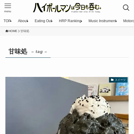
menu
TOP
About
Eating Out
HRP Ranking
Music Instrument
Motorc
HOME
甘味処
甘味処
– tag –
スイーツ