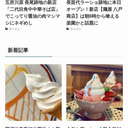
五所川原 長尾跡地の新店
長苗代ラーショ跡地に本日
「二代目角中中華そば店」
オープン！新店【麺屋 八戸
でこってり醤油の肉マシマ
商店】は朝6時から喰える
シにネギめし
楽園かと話題に
ラーメン
ラーメン
新着記事