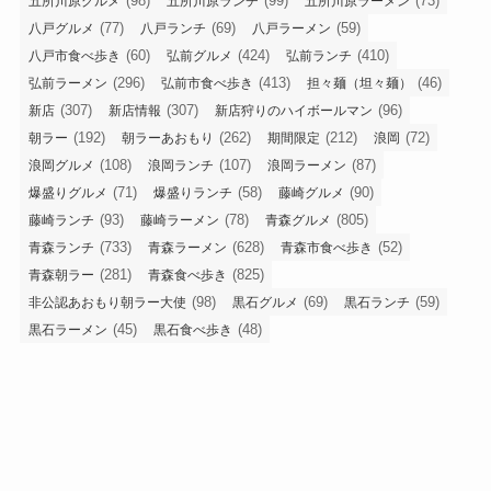
(98)
(99)
(73)
五所川原グルメ
五所川原ランチ
五所川原ラーメン
(77)
(69)
(59)
八戸グルメ
八戸ランチ
八戸ラーメン
(60)
(424)
(410)
八戸市食べ歩き
弘前グルメ
弘前ランチ
(296)
(413)
(46)
弘前ラーメン
弘前市食べ歩き
担々麺（坦々麺）
(307)
(307)
(96)
新店
新店情報
新店狩りのハイボールマン
(192)
(262)
(212)
(72)
朝ラー
朝ラーあおもり
期間限定
浪岡
(108)
(107)
(87)
浪岡グルメ
浪岡ランチ
浪岡ラーメン
(71)
(58)
(90)
爆盛りグルメ
爆盛りランチ
藤崎グルメ
(93)
(78)
(805)
藤崎ランチ
藤崎ラーメン
青森グルメ
(733)
(628)
(52)
青森ランチ
青森ラーメン
青森市食べ歩き
(281)
(825)
青森朝ラー
青森食べ歩き
(98)
(69)
(59)
非公認あおもり朝ラー大使
黒石グルメ
黒石ランチ
(45)
(48)
黒石ラーメン
黒石食べ歩き