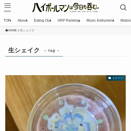
menu
TOP
About
Eating Out
HRP Ranking
Music Instrument
Motorc
HOME
生シェイク
生シェイク
– tag –
スイーツ