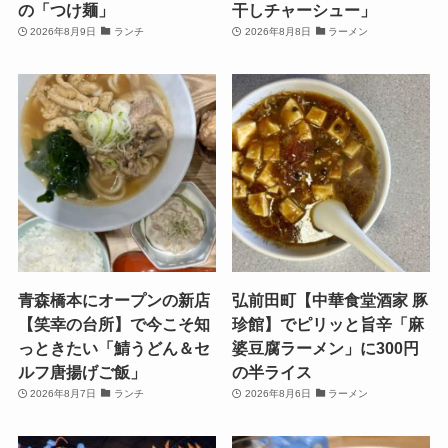
の「つけ麺」
干しチャーシュー」
2026年8月9日
ランチ
2026年8月8日
ラーメン
青森橋本にオープンの新店
弘前田町【中華食堂酒家 豚
【笑幸の台所】で今こそ知
珍館】でピリッと旨辛「麻
っときたい「鯖うどん＆セ
婆豆腐ラーメン」に300円
ルフ唐揚げご飯」
の半ライス
2026年8月7日
ランチ
2026年8月6日
ラーメン