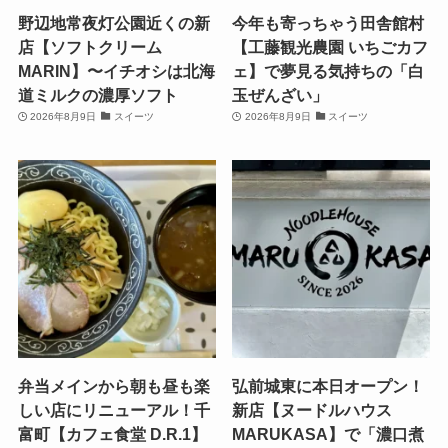
野辺地常夜灯公園近くの新
今年も寄っちゃう田舎館村
店【ソフトクリーム
【工藤観光農園 いちごカフ
MARIN】〜イチオシは北海
ェ】で夢見る気持ちの「白
道ミルクの濃厚ソフト
玉ぜんざい」
2026年8月9日
スイーツ
2026年8月9日
スイーツ
弁当メインから朝も昼も楽
弘前城東に本日オープン！
しい店にリニューアル！千
新店【ヌードルハウス
富町【カフェ食堂 D.R.1】
MARUKASA】で「濃口煮