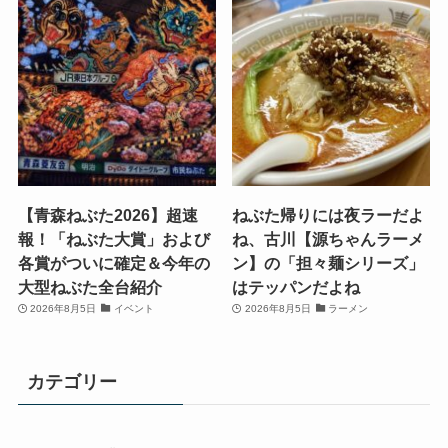
【青森ねぶた2026】超速
ねぶた帰りには夜ラーだよ
報！「ねぶた大賞」および
ね、古川【源ちゃんラーメ
各賞がついに確定＆今年の
ン】の「担々麺シリーズ」
大型ねぶた全台紹介
はテッパンだよね
2026年8月5日
イベント
2026年8月5日
ラーメン
カテゴリー