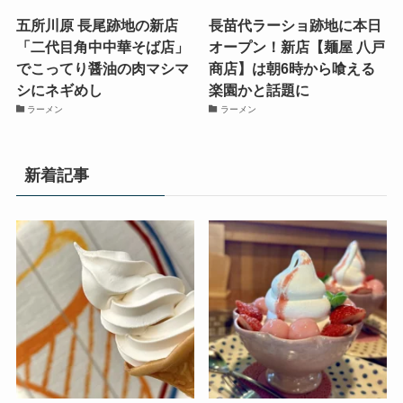
五所川原 長尾跡地の新店
長苗代ラーショ跡地に本日
「二代目角中中華そば店」
オープン！新店【麺屋 八戸
でこってり醤油の肉マシマ
商店】は朝6時から喰える
シにネギめし
楽園かと話題に
ラーメン
ラーメン
新着記事