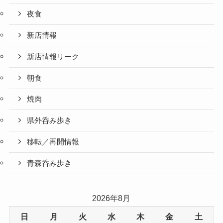
夜食
新店情報
新店情報リーク
朝食
焼肉
県外呑み歩き
移転／再開情報
青森呑み歩き
2026年8月
日
月
火
水
木
金
土