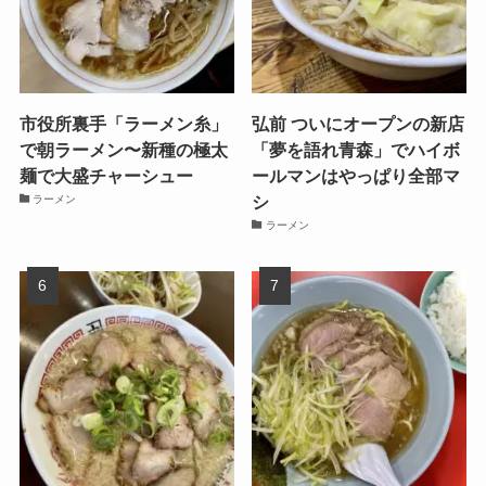
市役所裏手「ラーメン糸」
弘前 ついにオープンの新店
で朝ラーメン〜新種の極太
「夢を語れ青森」でハイボ
麺で大盛チャーシュー
ールマンはやっぱり全部マ
シ
ラーメン
ラーメン