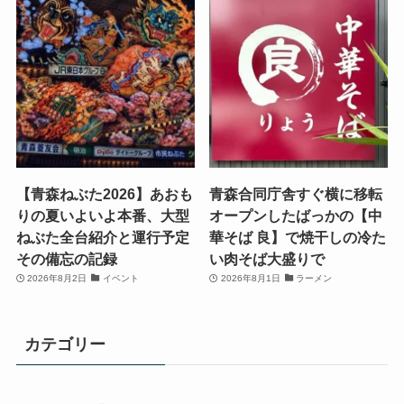
【青森ねぶた2026】あおも
青森合同庁舎すぐ横に移転
りの夏いよいよ本番、大型
オープンしたばっかの【中
ねぶた全台紹介と運行予定
華そば 良】で焼干しの冷た
その備忘の記録
い肉そば大盛りで
2026年8月2日
イベント
2026年8月1日
ラーメン
カテゴリー