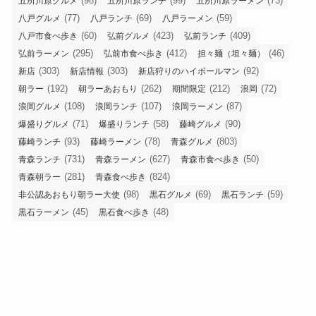
(98)
(99)
(73)
五所川原グルメ
五所川原ランチ
五所川原ラーメン
(77)
(69)
(59)
八戸グルメ
八戸ランチ
八戸ラーメン
(60)
(423)
(409)
八戸市食べ歩き
弘前グルメ
弘前ランチ
(295)
(412)
(46)
弘前ラーメン
弘前市食べ歩き
担々麺（坦々麺）
(303)
(303)
(92)
新店
新店情報
新店狩りのハイボールマン
(192)
(262)
(212)
(72)
朝ラー
朝ラーあおもり
期間限定
浪岡
(108)
(107)
(87)
浪岡グルメ
浪岡ランチ
浪岡ラーメン
(71)
(58)
(90)
爆盛りグルメ
爆盛りランチ
藤崎グルメ
(93)
(78)
(803)
藤崎ランチ
藤崎ラーメン
青森グルメ
(731)
(627)
(50)
青森ランチ
青森ラーメン
青森市食べ歩き
(281)
(824)
青森朝ラー
青森食べ歩き
(98)
(69)
(59)
非公認あおもり朝ラー大使
黒石グルメ
黒石ランチ
(45)
(48)
黒石ラーメン
黒石食べ歩き