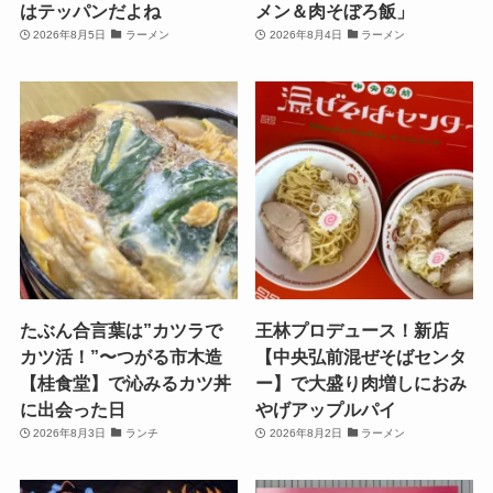
はテッパンだよね
メン＆肉そぼろ飯」
2026年8月5日
ラーメン
2026年8月4日
ラーメン
たぶん合言葉は”カツラで
王林プロデュース！新店
カツ活！”〜つがる市木造
【中央弘前混ぜそばセンタ
【桂食堂】で沁みるカツ丼
ー】で大盛り肉増しにおみ
に出会った日
やげアップルパイ
2026年8月3日
ランチ
2026年8月2日
ラーメン