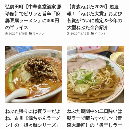
弘前田町【中華食堂酒家 豚
【青森ねぶた2026】超速
珍館】でピリッと旨辛「麻
報！「ねぶた大賞」および
婆豆腐ラーメン」に300円
各賞がついに確定＆今年の
の半ライス
大型ねぶた全台紹介
2026年8月6日
ラーメン
2026年8月5日
イベント
ねぶた帰りには夜ラーだよ
ねぶた期間中の二日酔いは
ね、古川【源ちゃんラーメ
朝ラーで晴らすべし〜【青
ン】の「担々麺シリーズ」
森大勝軒】の「煮干しラー