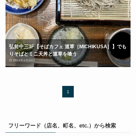
弘前中三3F【そばカフェ 道草［MICHIKUSA］】でも
りそばとミニ天丼と道草を喰う
2024年4月24日
1
フリーワード（店名、町名、etc.）から検索