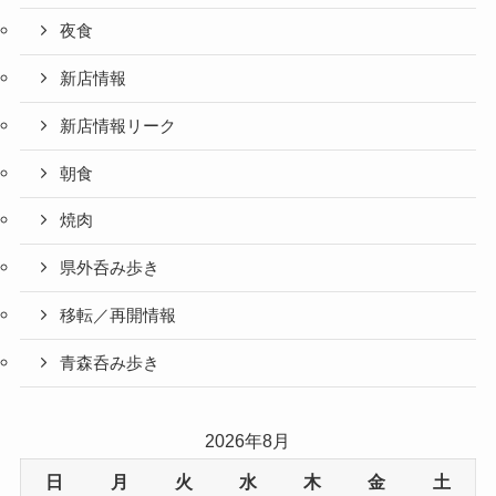
夜食
新店情報
新店情報リーク
朝食
焼肉
県外呑み歩き
移転／再開情報
青森呑み歩き
2026年8月
日
月
火
水
木
金
土