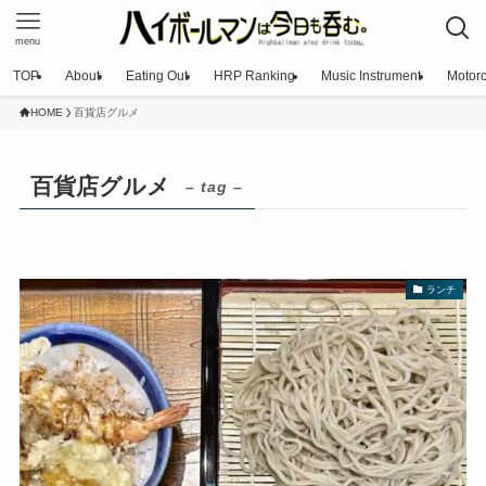
menu
TOP
About
Eating Out
HRP Ranking
Music Instrument
Motorc
HOME
百貨店グルメ
百貨店グルメ
– tag –
ランチ