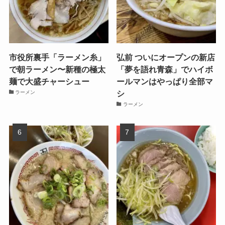
市役所裏手「ラーメン糸」
弘前 ついにオープンの新店
で朝ラーメン〜新種の極太
「夢を語れ青森」でハイボ
麺で大盛チャーシュー
ールマンはやっぱり全部マ
シ
ラーメン
ラーメン