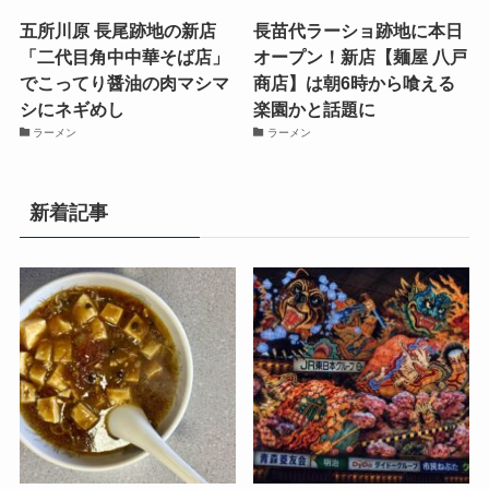
五所川原 長尾跡地の新店
長苗代ラーショ跡地に本日
「二代目角中中華そば店」
オープン！新店【麺屋 八戸
でこってり醤油の肉マシマ
商店】は朝6時から喰える
シにネギめし
楽園かと話題に
ラーメン
ラーメン
新着記事