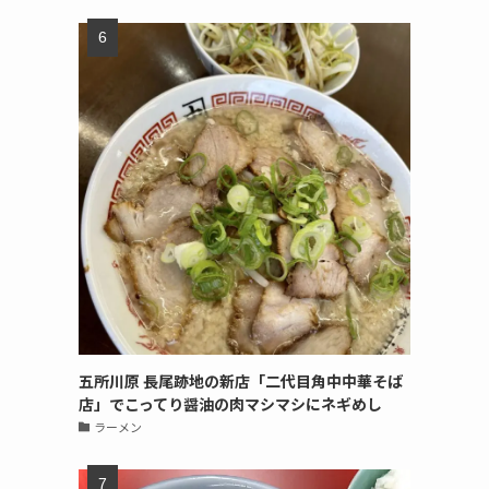
五所川原 長尾跡地の新店「二代目角中中華そば
店」でこってり醤油の肉マシマシにネギめし
ラーメン