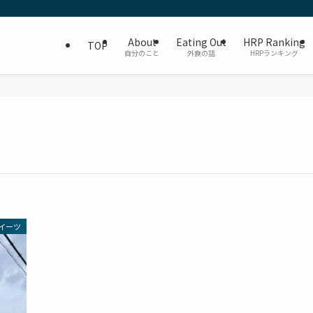
About
Eating Out
HRP Ranking
TOP
自分のこと
外食の話
HRPランキング
イーツ