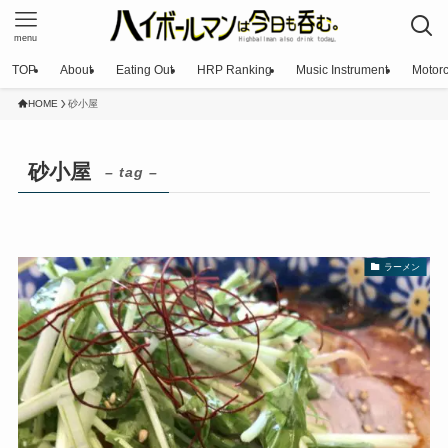
menu
TOP
About
Eating Out
HRP Ranking
Music Instrument
Motorc
HOME
砂小屋
砂小屋
– tag –
ラーメン