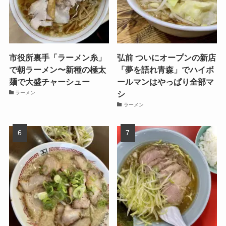
市役所裏手「ラーメン糸」
弘前 ついにオープンの新店
で朝ラーメン〜新種の極太
「夢を語れ青森」でハイボ
麺で大盛チャーシュー
ールマンはやっぱり全部マ
シ
ラーメン
ラーメン