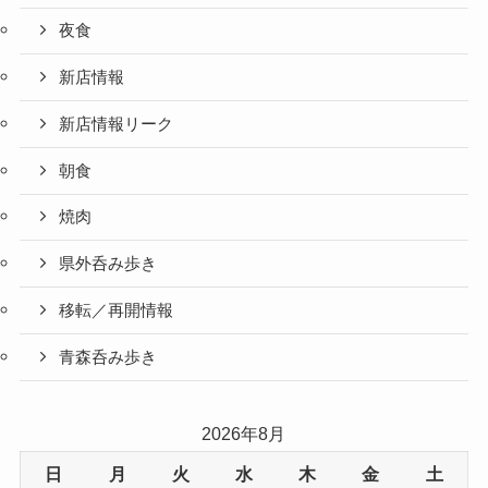
夜食
新店情報
新店情報リーク
朝食
焼肉
県外呑み歩き
移転／再開情報
青森呑み歩き
2026年8月
日
月
火
水
木
金
土