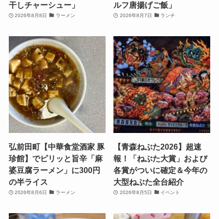
干しチャーシュー」
ルフ唐揚げご飯」
2026年8月8日
ラーメン
2026年8月7日
ランチ
弘前田町【中華食堂酒家 豚
【青森ねぶた2026】超速
珍館】でピリッと旨辛「麻
報！「ねぶた大賞」および
婆豆腐ラーメン」に300円
各賞がついに確定＆今年の
の半ライス
大型ねぶた全台紹介
2026年8月6日
ラーメン
2026年8月5日
イベント