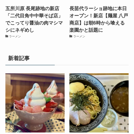
五所川原 長尾跡地の新店
長苗代ラーショ跡地に本日
「二代目角中中華そば店」
オープン！新店【麺屋 八戸
でこってり醤油の肉マシマ
商店】は朝6時から喰える
シにネギめし
楽園かと話題に
ラーメン
ラーメン
新着記事