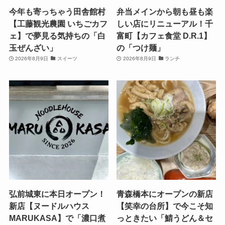
今年も寄っちゃう田舎館村
弁当メインから朝も昼も楽
【工藤観光農園 いちごカフ
しい店にリニューアル！千
ェ】で夢見る気持ちの「白
富町【カフェ食堂 D.R.1】
玉ぜんざい」
の「つけ麺」
2026年8月9日
スイーツ
2026年8月9日
ランチ
弘前城東に本日オープン！
青森橋本にオープンの新店
新店【ヌードルハウス
【笑幸の台所】で今こそ知
MARUKASA】で「濃口煮
っときたい「鯖うどん＆セ