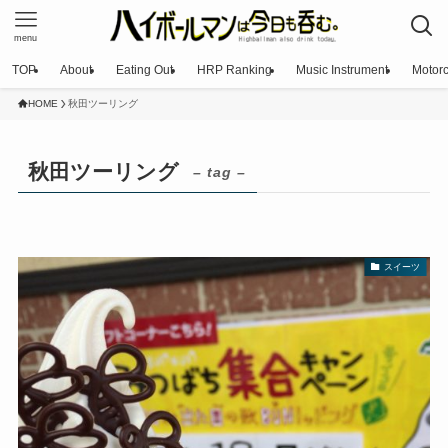
menu
TOP
About
Eating Out
HRP Ranking
Music Instrument
Motorc
HOME
秋田ツーリング
秋田ツーリング
– tag –
スイーツ