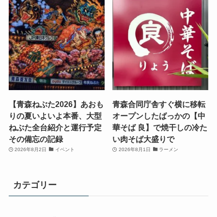
【青森ねぶた2026】あおも
青森合同庁舎すぐ横に移転
りの夏いよいよ本番、大型
オープンしたばっかの【中
ねぶた全台紹介と運行予定
華そば 良】で焼干しの冷た
その備忘の記録
い肉そば大盛りで
2026年8月2日
イベント
2026年8月1日
ラーメン
カテゴリー