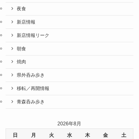
夜食
新店情報
新店情報リーク
朝食
焼肉
県外呑み歩き
移転／再開情報
青森呑み歩き
2026年8月
日
月
火
水
木
金
土