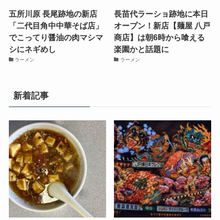
五所川原 長尾跡地の新店
長苗代ラーショ跡地に本日
「二代目角中中華そば店」
オープン！新店【麺屋 八戸
でこってり醤油の肉マシマ
商店】は朝6時から喰える
シにネギめし
楽園かと話題に
ラーメン
ラーメン
新着記事