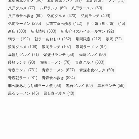
(98)
(99)
(73)
五所川原グルメ
五所川原ランチ
五所川原ラーメン
(77)
(69)
(59)
八戸グルメ
八戸ランチ
八戸ラーメン
(60)
(423)
(409)
八戸市食べ歩き
弘前グルメ
弘前ランチ
(295)
(412)
(46)
弘前ラーメン
弘前市食べ歩き
担々麺（坦々麺）
(303)
(303)
(92)
新店
新店情報
新店狩りのハイボールマン
(192)
(262)
(212)
(72)
朝ラー
朝ラーあおもり
期間限定
浪岡
(108)
(107)
(87)
浪岡グルメ
浪岡ランチ
浪岡ラーメン
(71)
(58)
(90)
爆盛りグルメ
爆盛りランチ
藤崎グルメ
(93)
(78)
(803)
藤崎ランチ
藤崎ラーメン
青森グルメ
(731)
(627)
(50)
青森ランチ
青森ラーメン
青森市食べ歩き
(281)
(824)
青森朝ラー
青森食べ歩き
(98)
(69)
(59)
非公認あおもり朝ラー大使
黒石グルメ
黒石ランチ
(45)
(48)
黒石ラーメン
黒石食べ歩き