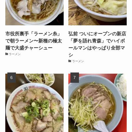
市役所裏手「ラーメン糸」
弘前 ついにオープンの新店
で朝ラーメン〜新種の極太
「夢を語れ青森」でハイボ
麺で大盛チャーシュー
ールマンはやっぱり全部マ
シ
ラーメン
ラーメン