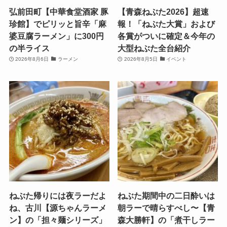
弘前田町【中華食堂酒家 豚
【青森ねぶた2026】超速
珍館】でピリッと旨辛「麻
報！「ねぶた大賞」および
婆豆腐ラーメン」に300円
各賞がついに確定＆今年の
の半ライス
大型ねぶた全台紹介
2026年8月6日
ラーメン
2026年8月5日
イベント
ねぶた帰りには夜ラーだよ
ねぶた期間中の二日酔いは
ね、古川【源ちゃんラーメ
朝ラーで晴らすべし〜【青
ン】の「担々麺シリーズ」
森大勝軒】の「煮干しラー