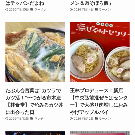
はテッパンだよね
メン＆肉そぼろ飯」
2026年8月5日
ラーメン
2026年8月4日
ラーメン
たぶん合言葉は”カツラで
王林プロデュース！新店
カツ活！”〜つがる市木造
【中央弘前混ぜそばセンタ
【桂食堂】で沁みるカツ丼
ー】で大盛り肉増しにおみ
に出会った日
やげアップルパイ
2026年8月3日
ランチ
2026年8月2日
ラーメン