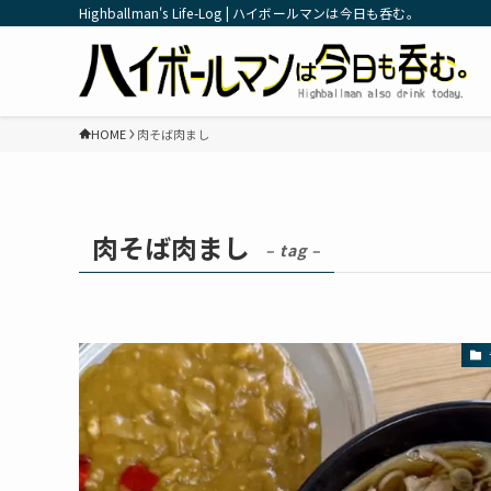
Highballman's Life-Log | ハイボールマンは今日も呑む。
HOME
肉そば肉まし
肉そば肉まし
– tag –