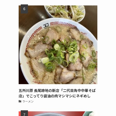
五所川原 長尾跡地の新店「二代目角中中華そば
店」でこってり醤油の肉マシマシにネギめし
ラーメン