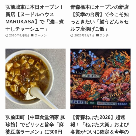
弘前城東に本日オープン！
青森橋本にオープンの新店
新店【ヌードルハウス
【笑幸の台所】で今こそ知
MARUKASA】で「濃口煮
っときたい「鯖うどん＆セ
干しチャーシュー」
ルフ唐揚げご飯」
2026年8月8日
ラーメン
2026年8月7日
ランチ
弘前田町【中華食堂酒家 豚
【青森ねぶた2026】超速
珍館】でピリッと旨辛「麻
報！「ねぶた大賞」および
婆豆腐ラーメン」に300円
各賞がついに確定＆今年の