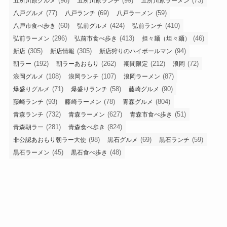
(98)
(99)
(73)
五所川原グルメ
五所川原ランチ
五所川原ラーメン
(77)
(69)
(59)
八戸グルメ
八戸ランチ
八戸ラーメン
(60)
(424)
(410)
八戸市食べ歩き
弘前グルメ
弘前ランチ
(296)
(413)
(46)
弘前ラーメン
弘前市食べ歩き
担々麺（坦々麺）
(305)
(305)
(94)
新店
新店情報
新店狩りのハイボールマン
(192)
(262)
(212)
(72)
朝ラー
朝ラーあおもり
期間限定
浪岡
(108)
(107)
(87)
浪岡グルメ
浪岡ランチ
浪岡ラーメン
(71)
(58)
(90)
爆盛りグルメ
爆盛りランチ
藤崎グルメ
(93)
(78)
(804)
藤崎ランチ
藤崎ラーメン
青森グルメ
(732)
(627)
(51)
青森ランチ
青森ラーメン
青森市食べ歩き
(281)
(824)
青森朝ラー
青森食べ歩き
(98)
(69)
(59)
非公認あおもり朝ラー大使
黒石グルメ
黒石ランチ
(45)
(48)
黒石ラーメン
黒石食べ歩き