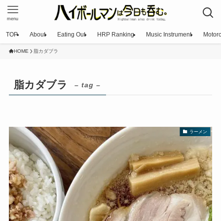
menu
TOP
About
Eating Out
HRP Ranking
Music Instrument
Motorc
HOME
脂カダブラ
脂カダブラ
– tag –
ラーメン