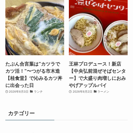
たぶん合言葉は”カツラで
王林プロデュース！新店
カツ活！”〜つがる市木造
【中央弘前混ぜそばセンタ
【桂食堂】で沁みるカツ丼
ー】で大盛り肉増しにおみ
に出会った日
やげアップルパイ
2026年8月3日
ランチ
2026年8月2日
ラーメン
カテゴリー