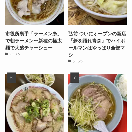
市役所裏手「ラーメン糸」
弘前 ついにオープンの新店
で朝ラーメン〜新種の極太
「夢を語れ青森」でハイボ
麺で大盛チャーシュー
ールマンはやっぱり全部マ
シ
ラーメン
ラーメン