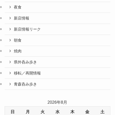
夜食
新店情報
新店情報リーク
朝食
焼肉
県外呑み歩き
移転／再開情報
青森呑み歩き
2026年8月
日
月
火
水
木
金
土