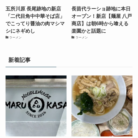
五所川原 長尾跡地の新店
長苗代ラーショ跡地に本日
「二代目角中中華そば店」
オープン！新店【麺屋 八戸
でこってり醤油の肉マシマ
商店】は朝6時から喰える
シにネギめし
楽園かと話題に
ラーメン
ラーメン
新着記事