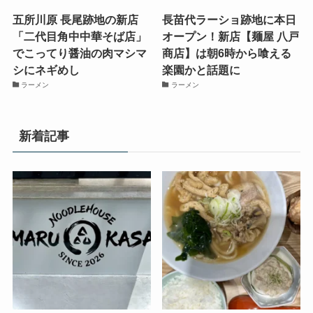
五所川原 長尾跡地の新店
長苗代ラーショ跡地に本日
「二代目角中中華そば店」
オープン！新店【麺屋 八戸
でこってり醤油の肉マシマ
商店】は朝6時から喰える
シにネギめし
楽園かと話題に
ラーメン
ラーメン
新着記事