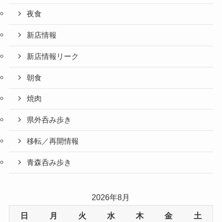
夜食
新店情報
新店情報リーク
朝食
焼肉
県外呑み歩き
移転／再開情報
青森呑み歩き
2026年8月
日
月
火
水
木
金
土