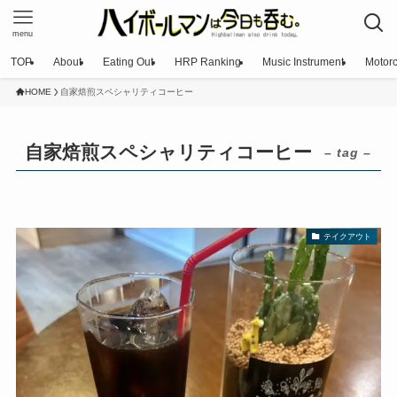
menu
TOP
About
Eating Out
HRP Ranking
Music Instrument
Motorc
HOME
自家焙煎スペシャリティコーヒー
自家焙煎スペシャリティコーヒー
– tag –
テイクアウト