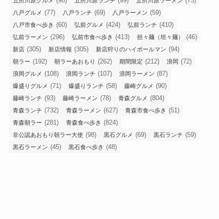
(98)
(99)
(73)
五所川原グルメ
五所川原ランチ
五所川原ラーメン
(77)
(69)
(59)
八戸グルメ
八戸ランチ
八戸ラーメン
(60)
(424)
(410)
八戸市食べ歩き
弘前グルメ
弘前ランチ
(296)
(413)
(46)
弘前ラーメン
弘前市食べ歩き
担々麺（坦々麺）
(305)
(305)
(94)
新店
新店情報
新店狩りのハイボールマン
(192)
(262)
(212)
(72)
朝ラー
朝ラーあおもり
期間限定
浪岡
(108)
(107)
(87)
浪岡グルメ
浪岡ランチ
浪岡ラーメン
(71)
(58)
(90)
爆盛りグルメ
爆盛りランチ
藤崎グルメ
(93)
(78)
(804)
藤崎ランチ
藤崎ラーメン
青森グルメ
(732)
(627)
(51)
青森ランチ
青森ラーメン
青森市食べ歩き
(281)
(824)
青森朝ラー
青森食べ歩き
(98)
(69)
(59)
非公認あおもり朝ラー大使
黒石グルメ
黒石ランチ
(45)
(48)
黒石ラーメン
黒石食べ歩き