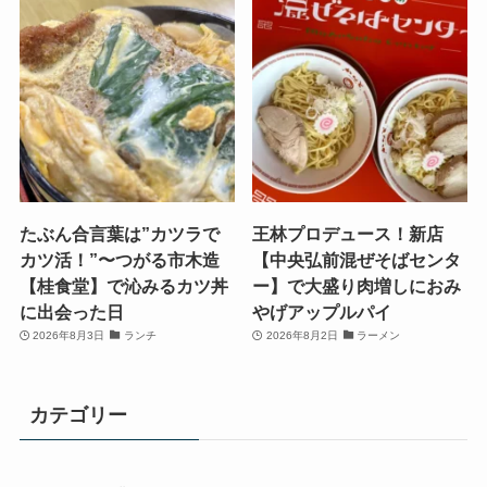
たぶん合言葉は”カツラで
王林プロデュース！新店
カツ活！”〜つがる市木造
【中央弘前混ぜそばセンタ
【桂食堂】で沁みるカツ丼
ー】で大盛り肉増しにおみ
に出会った日
やげアップルパイ
2026年8月3日
ランチ
2026年8月2日
ラーメン
カテゴリー