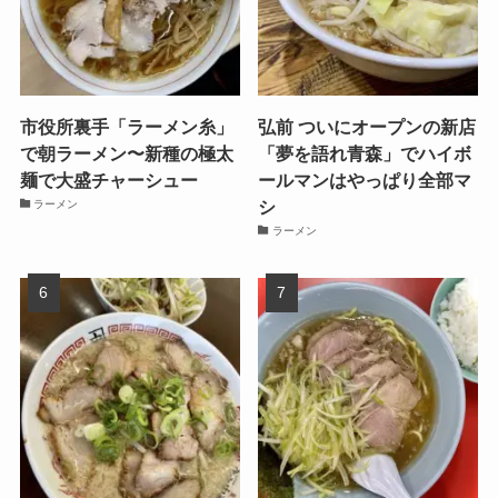
市役所裏手「ラーメン糸」
弘前 ついにオープンの新店
で朝ラーメン〜新種の極太
「夢を語れ青森」でハイボ
麺で大盛チャーシュー
ールマンはやっぱり全部マ
シ
ラーメン
ラーメン