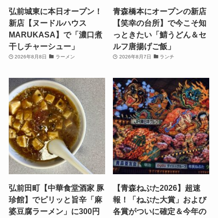
弘前城東に本日オープン！
青森橋本にオープンの新店
新店【ヌードルハウス
【笑幸の台所】で今こそ知
MARUKASA】で「濃口煮
っときたい「鯖うどん＆セ
干しチャーシュー」
ルフ唐揚げご飯」
2026年8月8日
ラーメン
2026年8月7日
ランチ
弘前田町【中華食堂酒家 豚
【青森ねぶた2026】超速
珍館】でピリッと旨辛「麻
報！「ねぶた大賞」および
婆豆腐ラーメン」に300円
各賞がついに確定＆今年の