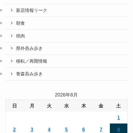
新店情報リーク
朝食
焼肉
県外呑み歩き
移転／再開情報
青森呑み歩き
2026年8月
日
月
火
水
木
金
土
1
2
3
4
5
6
7
8