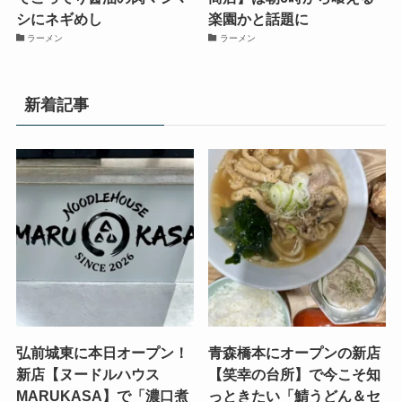
シにネギめし
楽園かと話題に
ラーメン
ラーメン
新着記事
弘前城東に本日オープン！
青森橋本にオープンの新店
新店【ヌードルハウス
【笑幸の台所】で今こそ知
MARUKASA】で「濃口煮
っときたい「鯖うどん＆セ