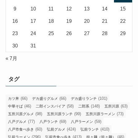
9
10
11
12
13
14
15
16
17
18
19
20
21
22
23
24
25
26
27
28
29
30
31
« 7月
タグ
(66)
(66)
(101)
カツ丼
デカ盛りグルメ
デカ盛りランチ
(46)
(58)
(148)
(63)
中華そば
二郎インスパイア
二郎系
五所川原
(98)
(99)
(73)
五所川原グルメ
五所川原ランチ
五所川原ラーメン
(77)
(69)
(59)
八戸グルメ
八戸ランチ
八戸ラーメン
(60)
(424)
(410)
八戸市食べ歩き
弘前グルメ
弘前ランチ
(296)
(413)
(46)
弘前ラーメン
弘前市食べ歩き
担々麺（坦々麺）