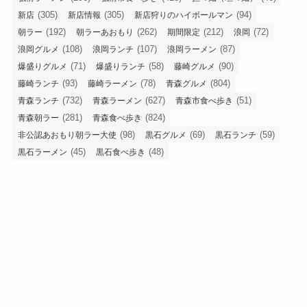
(305)
(305)
(94)
新店
新店情報
新店狩りのハイボールマン
(192)
(262)
(212)
(72)
朝ラー
朝ラーあおもり
期間限定
浪岡
(108)
(107)
(87)
浪岡グルメ
浪岡ランチ
浪岡ラーメン
(71)
(58)
(90)
爆盛りグルメ
爆盛りランチ
藤崎グルメ
(93)
(78)
(804)
藤崎ランチ
藤崎ラーメン
青森グルメ
(732)
(627)
(51)
青森ランチ
青森ラーメン
青森市食べ歩き
(281)
(824)
青森朝ラー
青森食べ歩き
(98)
(69)
(59)
非公認あおもり朝ラー大使
黒石グルメ
黒石ランチ
(45)
(48)
黒石ラーメン
黒石食べ歩き