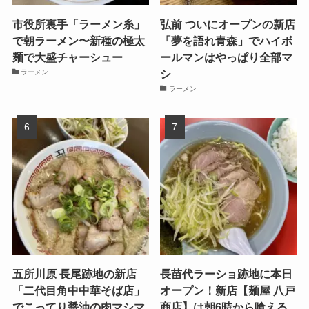
市役所裏手「ラーメン糸」
弘前 ついにオープンの新店
で朝ラーメン〜新種の極太
「夢を語れ青森」でハイボ
麺で大盛チャーシュー
ールマンはやっぱり全部マ
シ
ラーメン
ラーメン
五所川原 長尾跡地の新店
長苗代ラーショ跡地に本日
「二代目角中中華そば店」
オープン！新店【麺屋 八戸
でこってり醤油の肉マシマ
商店】は朝6時から喰える