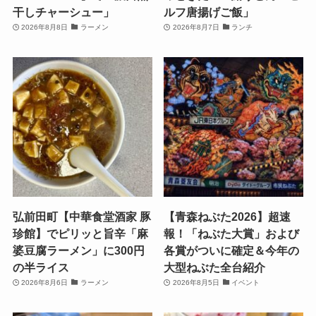
干しチャーシュー」
ルフ唐揚げご飯」
2026年8月8日
ラーメン
2026年8月7日
ランチ
弘前田町【中華食堂酒家 豚
【青森ねぶた2026】超速
珍館】でピリッと旨辛「麻
報！「ねぶた大賞」および
婆豆腐ラーメン」に300円
各賞がついに確定＆今年の
の半ライス
大型ねぶた全台紹介
2026年8月6日
ラーメン
2026年8月5日
イベント