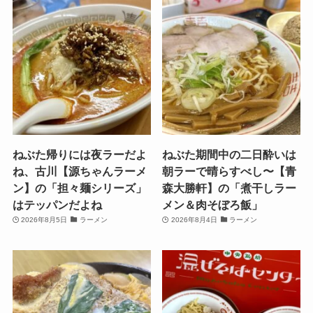
ねぶた帰りには夜ラーだよ
ねぶた期間中の二日酔いは
ね、古川【源ちゃんラーメ
朝ラーで晴らすべし〜【青
ン】の「担々麺シリーズ」
森大勝軒】の「煮干しラー
はテッパンだよね
メン＆肉そぼろ飯」
2026年8月5日
ラーメン
2026年8月4日
ラーメン