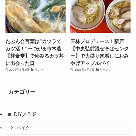
たぶん合言葉は”カツラで
王林プロデュース！新店
カツ活！”〜つがる市木造
【中央弘前混ぜそばセンタ
【桂食堂】で沁みるカツ丼
ー】で大盛り肉増しにおみ
に出会った日
やげアップルパイ
2026年8月3日
ランチ
2026年8月2日
ラーメン
カテゴリー
DIY／作業
バイク