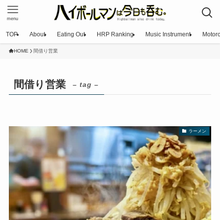
menu
TOP
About
Eating Out
HRP Ranking
Music Instrument
Motorc
HOME
間借り営業
間借り営業
– tag –
ラーメン