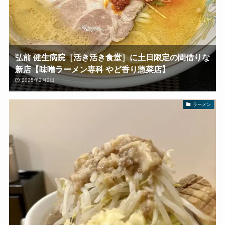
弘前 健生病院［活き活き食堂］に土日限定の間借りな
新店【味噌ラーメン専科 やど香り惣菜店】
2025年2月2日
ラーメン