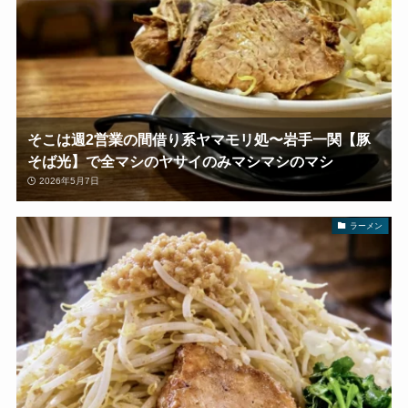
そこは週2営業の間借り系ヤマモリ処〜岩手一関【豚
そば光】で全マシのヤサイのみマシマシのマシ
2026年5月7日
ラーメン