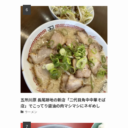
五所川原 長尾跡地の新店「二代目角中中華そば
店」でこってり醤油の肉マシマシにネギめし
ラーメン