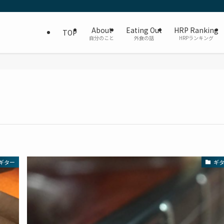
About
Eating Out
HRP Ranking
TOP
自分のこと
外食の話
HRPランキング
ギター
ギ