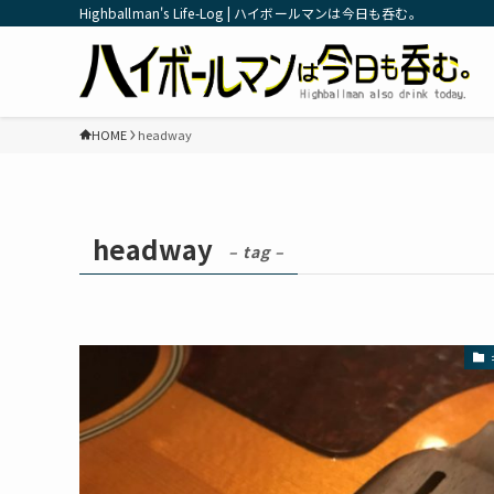
Highballman's Life-Log | ハイボールマンは今日も呑む。
HOME
headway
headway
– tag –