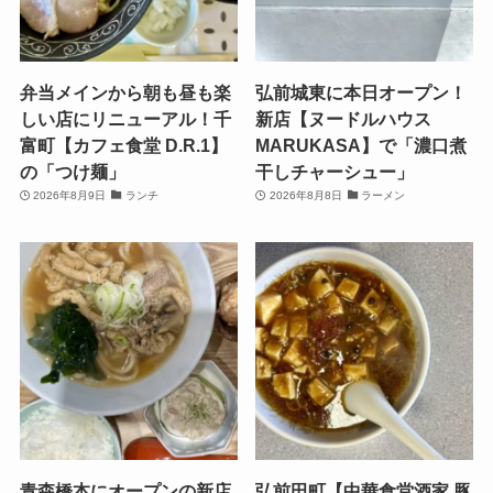
弁当メインから朝も昼も楽
弘前城東に本日オープン！
しい店にリニューアル！千
新店【ヌードルハウス
富町【カフェ食堂 D.R.1】
MARUKASA】で「濃口煮
の「つけ麺」
干しチャーシュー」
2026年8月9日
ランチ
2026年8月8日
ラーメン
青森橋本にオープンの新店
弘前田町【中華食堂酒家 豚