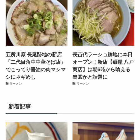
五所川原 長尾跡地の新店
長苗代ラーショ跡地に本日
「二代目角中中華そば店」
オープン！新店【麺屋 八戸
でこってり醤油の肉マシマ
商店】は朝6時から喰える
シにネギめし
楽園かと話題に
ラーメン
ラーメン
新着記事