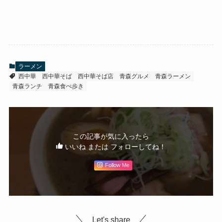
ラーメン
西中華
西中華そば
西中華そば店
青森グルメ
青森ラーメン
青森ランチ
青森食べ歩き
この記事が気に入ったら
いいね または フォローしてね！
Follow Me
Let's share