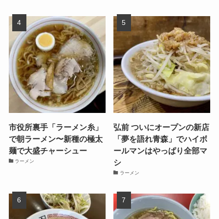
市役所裏手「ラーメン糸」
弘前 ついにオープンの新店
で朝ラーメン〜新種の極太
「夢を語れ青森」でハイボ
麺で大盛チャーシュー
ールマンはやっぱり全部マ
シ
ラーメン
ラーメン