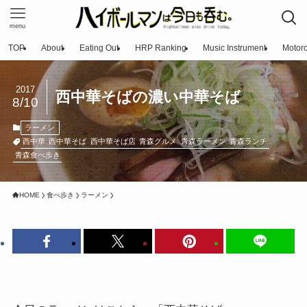
menu
TOP
About
Eating Out
HRP Ranking
Music Instrument
Motorc
2017
西中華そばの濃い中華そば
8/10
ラーメン
西中華
西中華そば
西中華そば店
青森グルメ
青森ラーメン
青森ランチ
青森食べ歩き
HOME
食べ歩き
ラーメン