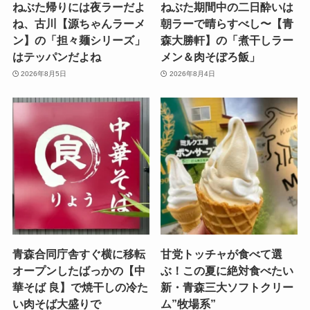
ねぶた帰りには夜ラーだよ
ねぶた期間中の二日酔いは
ね、古川【源ちゃんラーメ
朝ラーで晴らすべし〜【青
ン】の「担々麺シリーズ」
森大勝軒】の「煮干しラー
はテッパンだよね
メン＆肉そぼろ飯」
2026年8月5日
2026年8月4日
青森合同庁舎すぐ横に移転
甘党トッチャが食べて選
オープンしたばっかの【中
ぶ！この夏に絶対食べたい
華そば 良】で焼干しの冷た
新・青森三大ソフトクリー
い肉そば大盛りで
ム”牧場系”