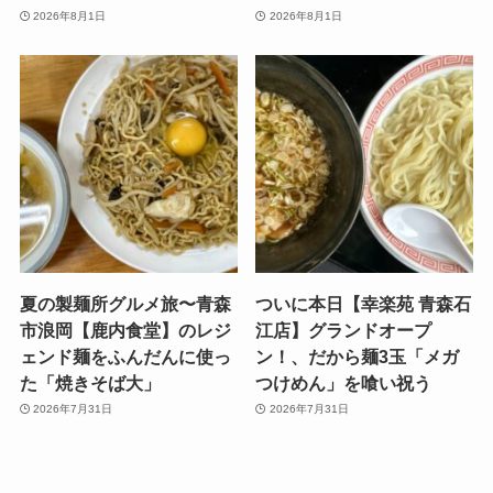
2026年8月1日
2026年8月1日
夏の製麺所グルメ旅〜青森
ついに本日【幸楽苑 青森石
市浪岡【鹿内食堂】のレジ
江店】グランドオープ
ェンド麺をふんだんに使っ
ン！、だから麺3玉「メガ
た「焼きそば大」
つけめん」を喰い祝う
2026年7月31日
2026年7月31日