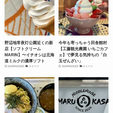
野辺地常夜灯公園近くの新
今年も寄っちゃう田舎館村
店【ソフトクリーム
【工藤観光農園 いちごカフ
MARIN】〜イチオシは北海
ェ】で夢見る気持ちの「白
道ミルクの濃厚ソフト
玉ぜんざい」
2026年8月9日
スイーツ
2026年8月9日
スイーツ