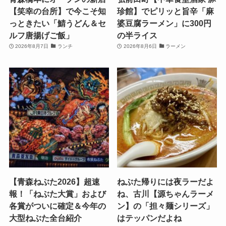
【笑幸の台所】で今こそ知
珍館】でピリッと旨辛「麻
っときたい「鯖うどん＆セ
婆豆腐ラーメン」に300円
ルフ唐揚げご飯」
の半ライス
2026年8月7日
ランチ
2026年8月6日
ラーメン
【青森ねぶた2026】超速
ねぶた帰りには夜ラーだよ
報！「ねぶた大賞」および
ね、古川【源ちゃんラーメ
各賞がついに確定＆今年の
ン】の「担々麺シリーズ」
大型ねぶた全台紹介
はテッパンだよね