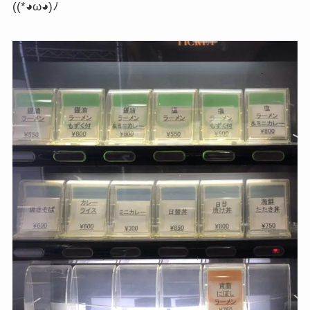
((*◕ω◕)ﾉ