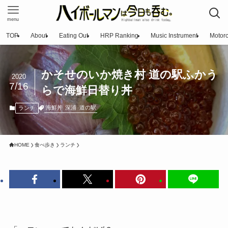
menu
TOP
About
Eating Out
HRP Ranking
Music Instrument
Motorc
かそせのいか焼き村 道の駅ふかう
2020
7/16
らで海鮮日替り丼
海鮮丼
深浦
道の駅
ランチ
HOME
食べ歩き
ランチ