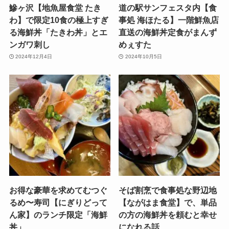
鰺ヶ沢【地魚屋食堂 たき
道の駅サンフェスタ内【食
わ】で限定10食の極上すぎ
事処 海ほたる】一階鮮魚店
る海鮮丼「たきわ丼」とエ
直送の海鮮丼定食がまんず
ンガワ刺し
めぇすた
2024年12月4日
2024年10月5日
お得な豪華を求めてむつぐ
そば割烹で食事処な野辺地
るめ〜寿司【にぎりどって
【ながはま食堂】で、単品
ん家】のランチ限定「海鮮
の方の海鮮丼を頼むと幸せ
丼」
になれる話