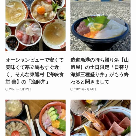
オーシャンビューで安くて
造道漁港の持ち帰り処【山
美味くて寒立馬もすぐ近
﨑屋】の土日限定「日替り
く、そんな東通村【海峡食
海鮮三種盛り丼」がもう終
堂 善】の「漁師丼」
わると聞きまして
2026年7月12日
2025年9月14日