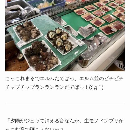
こっこれまるでエルムだでばっ、エルム並のピチピチ
チャプチャプランランランだでばっ！(;´д｀)
「夕陽がジュッて消える音なんか、生モノドンブリか
っこむ音で聴こえないっ♫」