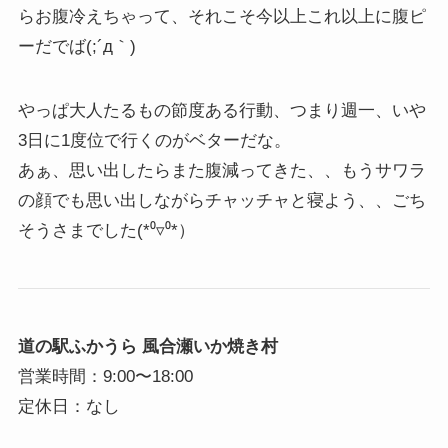
らお腹冷えちゃって、それこそ今以上これ以上に腹ピ
ーだでば(;´д｀)
やっぱ大人たるもの節度ある行動、つまり週一、いや
3日に1度位で行くのがベターだな。
あぁ、思い出したらまた腹減ってきた、、もうサワラ
の顔でも思い出しながらチャッチャと寝よう、、ごち
そうさまでした(*⁰▿⁰*）
道の駅ふかうら 風合瀬いか焼き村
営業時間：9:00〜18:00
定休日：なし