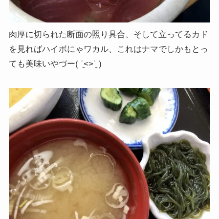
肉厚に切られた断面の照り具合、そして立ってるカド
を見ればハイボにゃワカル、これはナマでしかもとっ
ても美味いやづー( ˊ̱˂˃ˋ̱ )