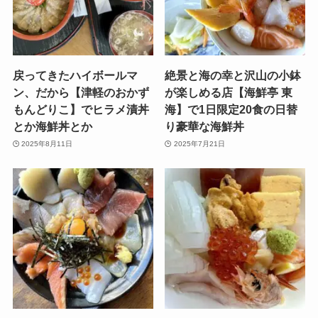
戻ってきたハイボールマ
絶景と海の幸と沢山の小鉢
ン、だから【津軽のおかず
が楽しめる店【海鮮亭 東
もんどりこ】でヒラメ漬丼
海】で1日限定20食の日替
とか海鮮丼とか
り豪華な海鮮丼
2025年8月11日
2025年7月21日