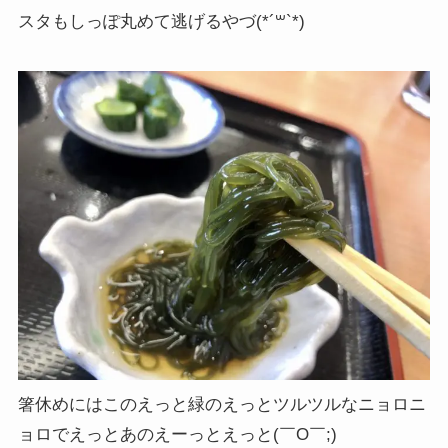
スタもしっぽ丸めて逃げるやづ(*´꒳`*)
箸休めにはこのえっと緑のえっとツルツルなニョロニ
ョロでえっとあのえーっとえっと(￣O￣;)