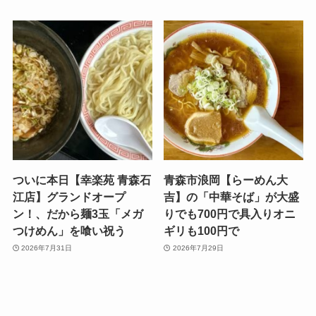
ついに本日【幸楽苑 青森石
青森市浪岡【らーめん大
江店】グランドオープ
吉】の「中華そば」が大盛
ン！、だから麺3玉「メガ
りでも700円で具入りオニ
つけめん」を喰い祝う
ギリも100円で
2026年7月31日
2026年7月29日