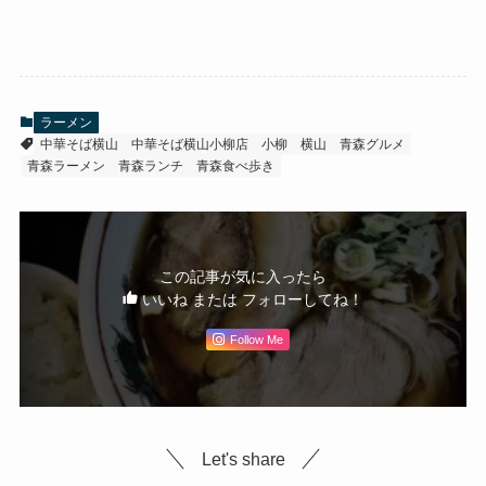
ラーメン
中華そば横山
中華そば横山小柳店
小柳
横山
青森グルメ
青森ラーメン
青森ランチ
青森食べ歩き
この記事が気に入ったら
いいね または フォローしてね！
Follow Me
Let's share