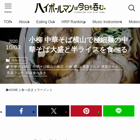
menu
TOP
About
Eating Out
HRP Ranking
Music Instrument
Motorc
小柳 中華そば横山で極細麺の中
2020
10/03
華そば大盛と半ライスを食べる
ラーメン
中華そば横山
中華そば横山小柳店
小柳
横山
青森グルメ
青森ラーメン
青森ランチ
青森食べ歩き
HOME
食べ歩き
ラーメン