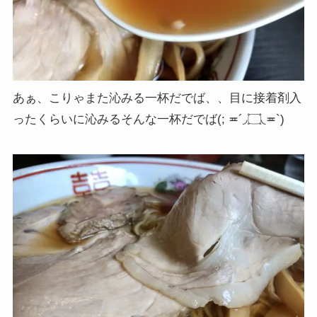
あぁ、こりゃまた沁みる一杯だでば、、目に接着剤入
ったくらいに沁みるそんな一杯だでば(; ≖´◞۝◟≖`)