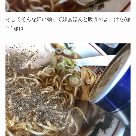
そしてそんな細い麺って奴ぁほんと吸うのよ、汁を(◍
´꒳` ◍)b