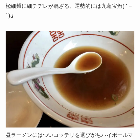
極細麺に細チヂレが混ざる、運勢的には九蓮宝燈( ་ −
་ )ུ
昼ラーメンにはついコッテリを選びがちハイボールマ