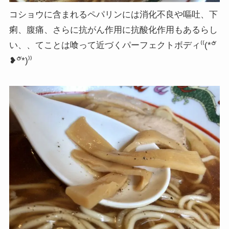
コショウに含まれるペパリンには消化不良や嘔吐、下
痢、腹痛、さらに抗がん作用に抗酸化作用もあるらし
い、、てことは喰って近づくパーフェクトボディ⁽⁽(*꒪ั
❥꒪ั*)⁾⁾