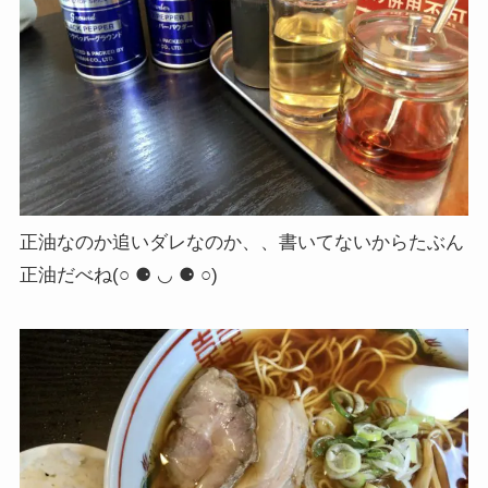
正油なのか追いダレなのか、、書いてないからたぶん
正油だべね(○ ⚈ ◡ ⚈ ○)