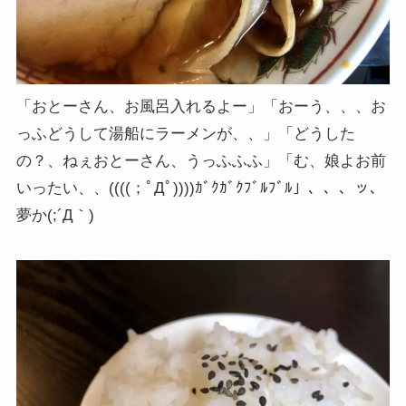
「おとーさん、お風呂入れるよー」「おーう、、、お
っふどうして湯船にラーメンが、、」「どうした
の？、ねぇおとーさん、うっふふふ」「む、娘よお前
いったい、、((((；ﾟДﾟ))))ｶﾞｸｶﾞｸﾌﾞﾙﾌﾞﾙ」、、、ッ、
夢か(;´Д｀)