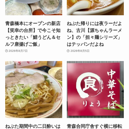
青森橋本にオープンの新店
ねぶた帰りには夜ラーだよ
【笑幸の台所】で今こそ知
ね、古川【源ちゃんラーメ
っときたい「鯖うどん＆セ
ン】の「担々麺シリーズ」
ルフ唐揚げご飯」
はテッパンだよね
2026年8月7日
2026年8月5日
ねぶた期間中の二日酔いは
青森合同庁舎すぐ横に移転