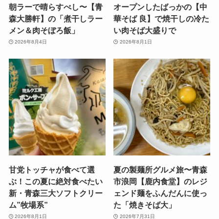
朝ラーで晴らすべし〜【青
オープンしたばっかの【中
森大勝軒】の「煮干しラー
華そば 良】で焼干しの冷た
メン＆肉そぼろ飯」
い肉そば大盛りで
2026年8月4日
2026年8月1日
甘党トッチャが食べて選
夏の製麺所グルメ旅〜青森
ぶ！この夏に絶対食べたい
市浪岡【鹿内食堂】のレジ
新・青森三大ソフトクリー
ェンド麺をふんだんに使っ
ム”牧場系”
た「焼きそば大」
2026年8月1日
2026年7月31日