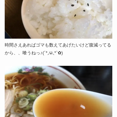
時間さえあればゴマも数えてあげたいけど腹減ってる
から、、喰うねっ♪(´*◞౪◟*`✿)