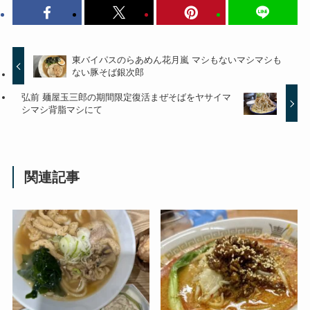
東バイパスのらあめん花月嵐 マシもないマシマシも
ない豚そば銀次郎
弘前 麺屋玉三郎の期間限定復活まぜそばをヤサイマ
シマシ背脂マシにて
関連記事