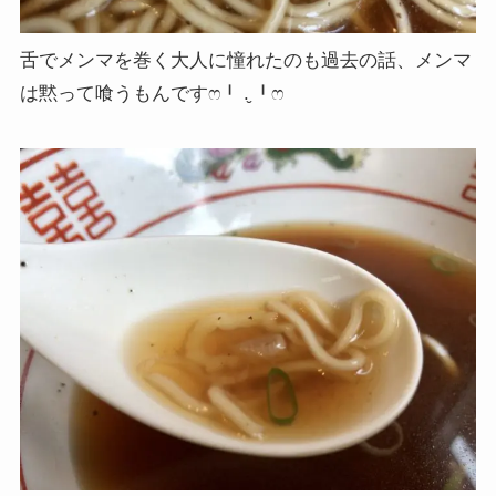
舌でメンマを巻く大人に憧れたのも過去の話、メンマ
は黙って喰うもんですෆ╹ .̮ ╹ෆ