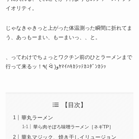
イオリティ。
じゃなきゃきっと上がった体温測った瞬間に折れてま
う、あっもーまい、もーまいっ、、と。
、ってわけでちょっとワクチン前のひとラーメンまで
行って来るッ！٩( ᐛ )وﾔﾏｲﾊｷｶﾗｯﾃｶﾕﾀﾞﾝｶﾗｯ
【目次】
華丸ラーメン
華ら肉そぼろ味噌ラーメン［ネギTP］
華丸マジック、焼き干しイリュージョン