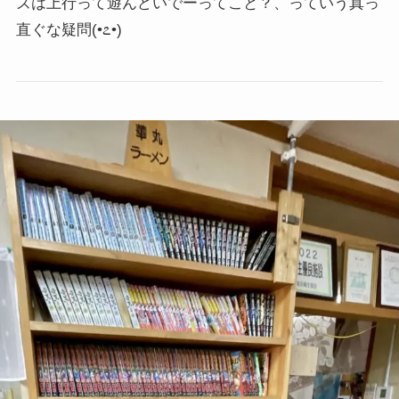
ズは上行って遊んどいでーってこと？、っていう真っ
直ぐな疑問
(•೭•)