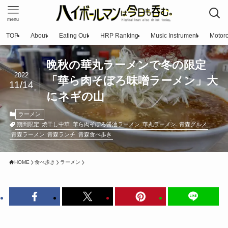
menu
TOP
About
Eating Out
HRP Ranking
Music Instrument
Motorc
晩秋の華丸ラーメンで冬の限定
2022
「華ら肉そぼろ味噌ラーメン」大
11/14
にネギの山
ラーメン
期間限定
焼干し中華
華ら肉そぼろ醤油ラーメン
華丸ラーメン
青森グルメ
青森ラーメン
青森ランチ
青森食べ歩き
HOME
食べ歩き
ラーメン