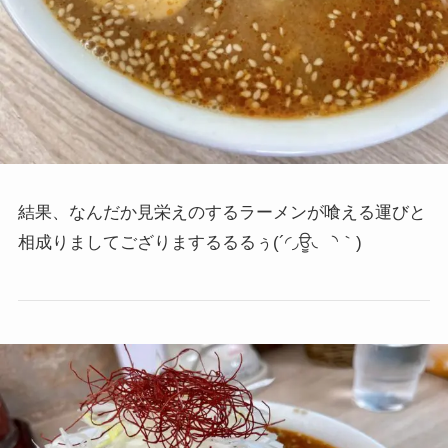
結果、なんだか見栄えのするラーメンが喰える運びと
相成りましてござりまするるるぅ
(´◜◞ਊ◟◝｀)