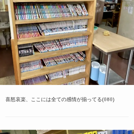
喜怒哀楽、ここには全ての感情が揃ってる
(ꏿꑦꏿ)