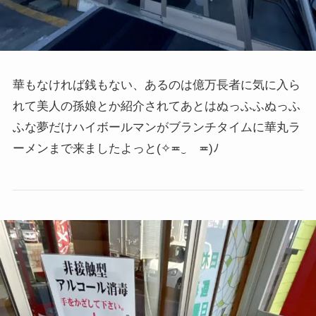
華もなければ銭もない、あるのは億万長者に気に入ら
れて美人の孫娘とか紹介されてあとはぬっふふぬっふ
ふな夢だけハイボールマンがブランチタイムに華丸ラ
ーメンまで来ましたよっと
(✧≖‿ゝ≖)ﾉ