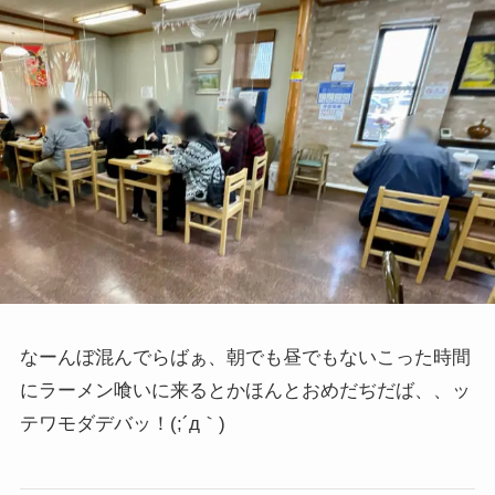
なーんぼ混んでらばぁ、朝でも昼でもないこった時間
にラーメン喰いに来るとかほんとおめだぢだば、、ッ
テワモダデバッ！(;´д｀)