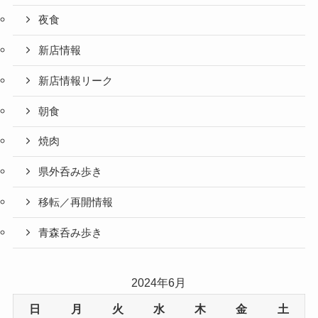
夜食
新店情報
新店情報リーク
朝食
焼肉
県外呑み歩き
移転／再開情報
青森呑み歩き
2024年6月
日
月
火
水
木
金
土