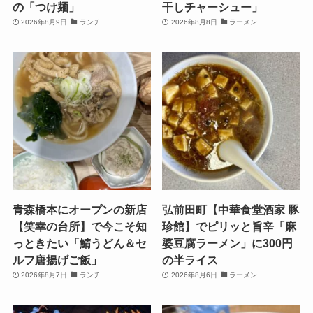
の「つけ麺」
干しチャーシュー」
2026年8月9日
ランチ
2026年8月8日
ラーメン
青森橋本にオープンの新店
弘前田町【中華食堂酒家 豚
【笑幸の台所】で今こそ知
珍館】でピリッと旨辛「麻
っときたい「鯖うどん＆セ
婆豆腐ラーメン」に300円
ルフ唐揚げご飯」
の半ライス
2026年8月7日
ランチ
2026年8月6日
ラーメン