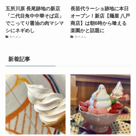
五所川原 長尾跡地の新店
長苗代ラーショ跡地に本日
「二代目角中中華そば店」
オープン！新店【麺屋 八戸
でこってり醤油の肉マシマ
商店】は朝6時から喰える
シにネギめし
楽園かと話題に
ラーメン
ラーメン
新着記事