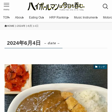
menu
TOP
About
Eating Out
HRP Ranking
Music Instrument
Motorc
HOME
2024年
6月
4日
2024年6月4日
– date –
ランチ