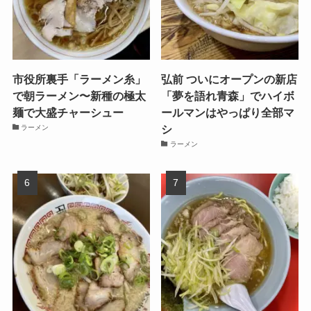
市役所裏手「ラーメン糸」
弘前 ついにオープンの新店
で朝ラーメン〜新種の極太
「夢を語れ青森」でハイボ
麺で大盛チャーシュー
ールマンはやっぱり全部マ
シ
ラーメン
ラーメン