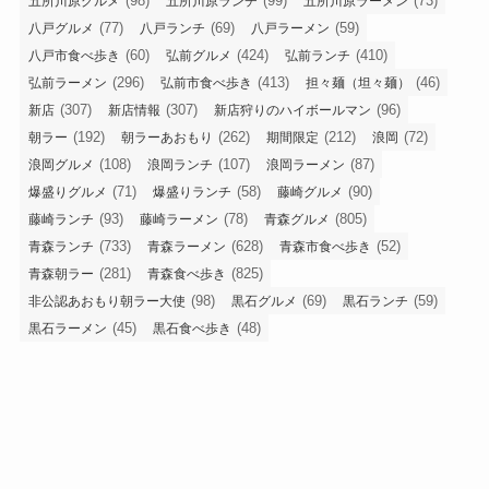
(98)
(99)
(73)
五所川原グルメ
五所川原ランチ
五所川原ラーメン
(77)
(69)
(59)
八戸グルメ
八戸ランチ
八戸ラーメン
(60)
(424)
(410)
八戸市食べ歩き
弘前グルメ
弘前ランチ
(296)
(413)
(46)
弘前ラーメン
弘前市食べ歩き
担々麺（坦々麺）
(307)
(307)
(96)
新店
新店情報
新店狩りのハイボールマン
(192)
(262)
(212)
(72)
朝ラー
朝ラーあおもり
期間限定
浪岡
(108)
(107)
(87)
浪岡グルメ
浪岡ランチ
浪岡ラーメン
(71)
(58)
(90)
爆盛りグルメ
爆盛りランチ
藤崎グルメ
(93)
(78)
(805)
藤崎ランチ
藤崎ラーメン
青森グルメ
(733)
(628)
(52)
青森ランチ
青森ラーメン
青森市食べ歩き
(281)
(825)
青森朝ラー
青森食べ歩き
(98)
(69)
(59)
非公認あおもり朝ラー大使
黒石グルメ
黒石ランチ
(45)
(48)
黒石ラーメン
黒石食べ歩き