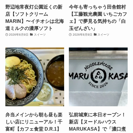
野辺地常夜灯公園近くの新
今年も寄っちゃう田舎館村
店【ソフトクリーム
【工藤観光農園 いちごカフ
MARIN】〜イチオシは北海
ェ】で夢見る気持ちの「白
道ミルクの濃厚ソフト
玉ぜんざい」
2026年8月9日
スイーツ
2026年8月9日
スイーツ
弁当メインから朝も昼も楽
弘前城東に本日オープン！
しい店にリニューアル！千
新店【ヌードルハウス
富町【カフェ食堂 D.R.1】
MARUKASA】で「濃口煮