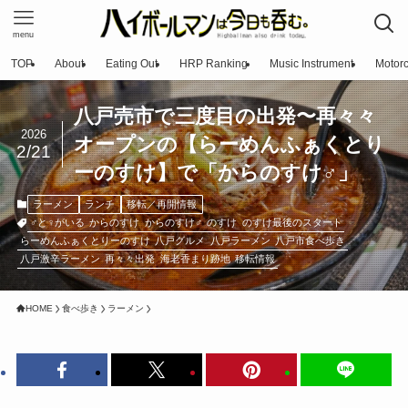
menu
TOP
About
Eating Out
HRP Ranking
Music Instrument
Motorc
八戸売市で三度目の出発〜再々々
2026
オープンの【らーめんふぁくとり
2/21
ーのすけ】で「からのすけ♂」
ラーメン
ランチ
移転／再開情報
♂と♀がいる
からのすけ
からのすけ♂
のすけ
のすけ最後のスタート
らーめんふぁくとりーのすけ
八戸グルメ
八戸ラーメン
八戸市食べ歩き
八戸激辛ラーメン
再々々出発
海老香まり跡地
移転情報
HOME
食べ歩き
ラーメン