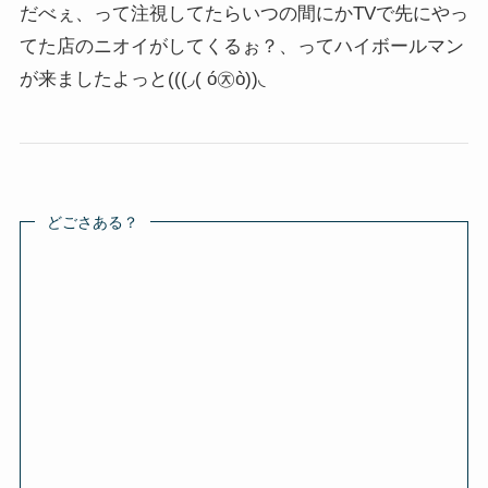
だべぇ、って注視してたらいつの間にかTVで先にやっ
てた店のニオイがしてくるぉ？、ってハイボールマン
が来ましたよっと
(((◞( ó㉨ò))◟
どごさある？