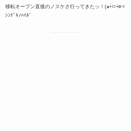
移転オープン直後のノスケさ行ってきたッ！(๑•̀ㅁ•́ฅ✧
ｼﾝｹﾞｷﾉﾊｲﾎﾞ