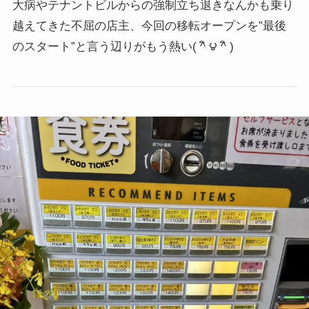
大病やテナントビルからの強制立ち退きなんかも乗り
越えてきた不屈の店主、今回の移転オープンを”最後
のスタート”と言う辺りがもう熱い
( ^ิ ౪ ^ิ )