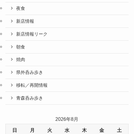
夜食
新店情報
新店情報リーク
朝食
焼肉
県外呑み歩き
移転／再開情報
青森呑み歩き
2026年8月
日
月
火
水
木
金
土