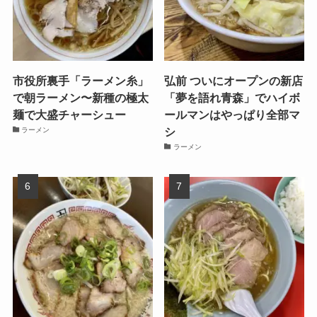
市役所裏手「ラーメン糸」
弘前 ついにオープンの新店
で朝ラーメン〜新種の極太
「夢を語れ青森」でハイボ
麺で大盛チャーシュー
ールマンはやっぱり全部マ
シ
ラーメン
ラーメン