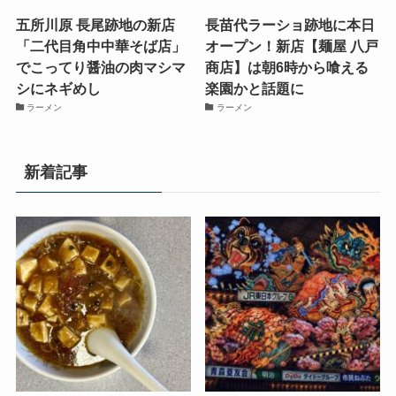
五所川原 長尾跡地の新店
長苗代ラーショ跡地に本日
「二代目角中中華そば店」
オープン！新店【麺屋 八戸
でこってり醤油の肉マシマ
商店】は朝6時から喰える
シにネギめし
楽園かと話題に
ラーメン
ラーメン
新着記事