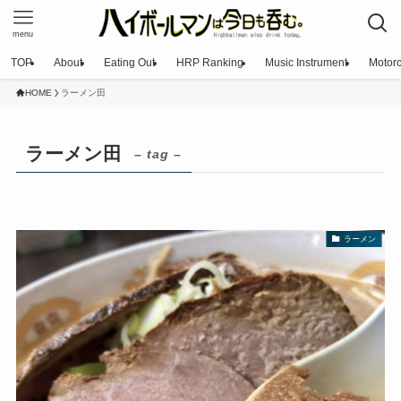
menu
TOP
About
Eating Out
HRP Ranking
Music Instrument
Motorc
HOME
ラーメン田
ラーメン田
– tag –
ラーメン