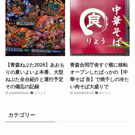
【青森ねぶた2026】あおも
青森合同庁舎すぐ横に移転
りの夏いよいよ本番、大型
オープンしたばっかの【中
ねぶた全台紹介と運行予定
華そば 良】で焼干しの冷た
その備忘の記録
い肉そば大盛りで
2026年8月2日
イベント
2026年8月1日
ラーメン
カテゴリー