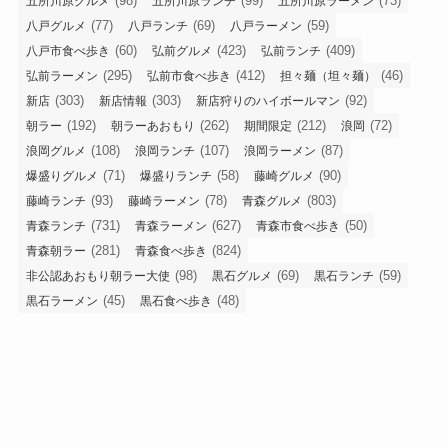
(98)
(99)
(73)
五所川原グルメ
五所川原ランチ
五所川原ラーメン
(77)
(69)
(59)
八戸グルメ
八戸ランチ
八戸ラーメン
(60)
(423)
(409)
八戸市食べ歩き
弘前グルメ
弘前ランチ
(295)
(412)
(46)
弘前ラーメン
弘前市食べ歩き
担々麺（坦々麺）
(303)
(303)
(92)
新店
新店情報
新店狩りのハイボールマン
(192)
(262)
(212)
(72)
朝ラー
朝ラーあおもり
期間限定
浪岡
(108)
(107)
(87)
浪岡グルメ
浪岡ランチ
浪岡ラーメン
(71)
(58)
(90)
爆盛りグルメ
爆盛りランチ
藤崎グルメ
(93)
(78)
(803)
藤崎ランチ
藤崎ラーメン
青森グルメ
(731)
(627)
(50)
青森ランチ
青森ラーメン
青森市食べ歩き
(281)
(824)
青森朝ラー
青森食べ歩き
(98)
(69)
(59)
非公認あおもり朝ラー大使
黒石グルメ
黒石ランチ
(45)
(48)
黒石ラーメン
黒石食べ歩き