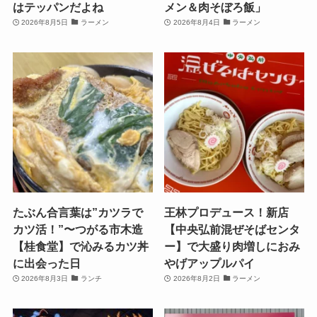
はテッパンだよね
メン＆肉そぼろ飯」
2026年8月5日
ラーメン
2026年8月4日
ラーメン
たぶん合言葉は”カツラで
王林プロデュース！新店
カツ活！”〜つがる市木造
【中央弘前混ぜそばセンタ
【桂食堂】で沁みるカツ丼
ー】で大盛り肉増しにおみ
に出会った日
やげアップルパイ
2026年8月3日
ランチ
2026年8月2日
ラーメン