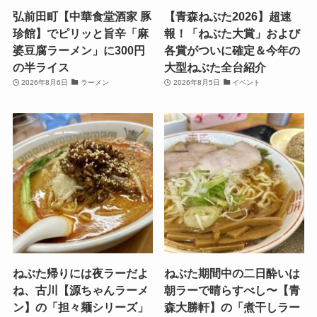
弘前田町【中華食堂酒家 豚
【青森ねぶた2026】超速
珍館】でピリッと旨辛「麻
報！「ねぶた大賞」および
婆豆腐ラーメン」に300円
各賞がついに確定＆今年の
の半ライス
大型ねぶた全台紹介
2026年8月6日
ラーメン
2026年8月5日
イベント
ねぶた帰りには夜ラーだよ
ねぶた期間中の二日酔いは
ね、古川【源ちゃんラーメ
朝ラーで晴らすべし〜【青
ン】の「担々麺シリーズ」
森大勝軒】の「煮干しラー