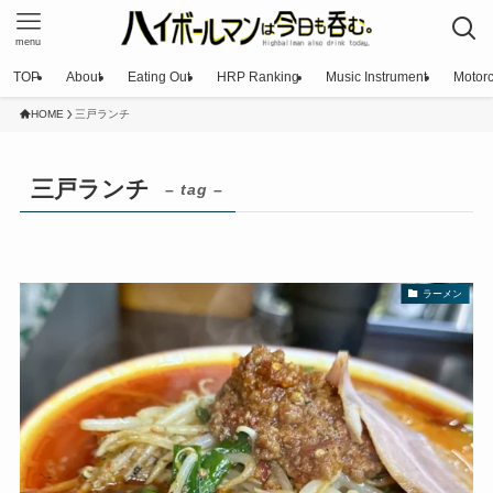
menu
TOP
About
Eating Out
HRP Ranking
Music Instrument
Motorc
HOME
三戸ランチ
三戸ランチ
– tag –
ラーメン