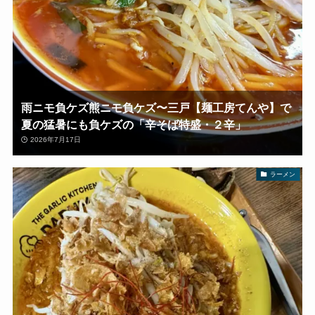
雨ニモ負ケズ熊ニモ負ケズ〜三戸【麺工房てんや】で
夏の猛暑にも負ケズの「辛そば特盛・２辛」
2026年7月17日
ラーメン