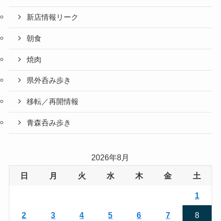
新店情報リーク
朝食
焼肉
県外呑み歩き
移転／再開情報
青森呑み歩き
2026年8月
日
月
火
水
木
金
土
1
2
3
4
5
6
7
8