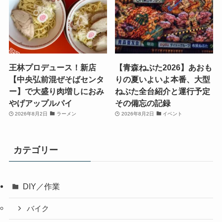
王林プロデュース！新店
【青森ねぶた2026】あおも
【中央弘前混ぜそばセンタ
りの夏いよいよ本番、大型
ー】で大盛り肉増しにおみ
ねぶた全台紹介と運行予定
やげアップルパイ
その備忘の記録
2026年8月2日
ラーメン
2026年8月2日
イベント
カテゴリー
DIY／作業
バイク