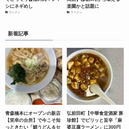
シにネギめし
楽園かと話題に
ラーメン
ラーメン
新着記事
青森橋本にオープンの新店
弘前田町【中華食堂酒家 豚
【笑幸の台所】で今こそ知
珍館】でピリッと旨辛「麻
っときたい「鯖うどん＆セ
婆豆腐ラーメン」に300円