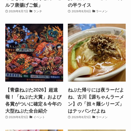
ルフ唐揚げご飯」
の半ライス
2026年8月7日
ランチ
2026年8月6日
ラーメン
【青森ねぶた2026】超速
ねぶた帰りには夜ラーだよ
報！「ねぶた大賞」および
ね、古川【源ちゃんラーメ
各賞がついに確定＆今年の
ン】の「担々麺シリーズ」
大型ねぶた全台紹介
はテッパンだよね
2026年8月5日
イベント
2026年8月5日
ラーメン