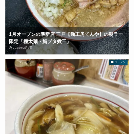
1月オープンの準新店 三戸【麺工房てんや】の朝ラー
限定「極太麺・鯖ブタ煮干」
2024年3月3日
ラーメン