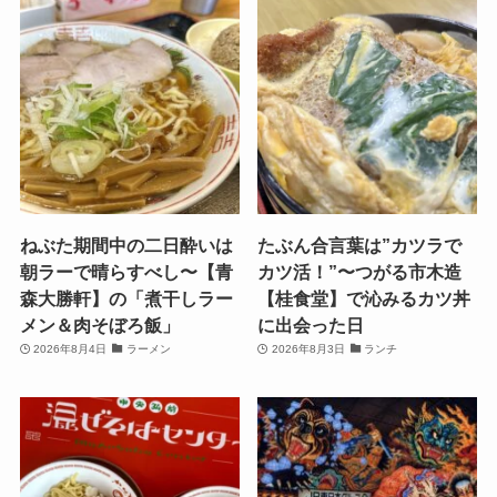
ねぶた期間中の二日酔いは
たぶん合言葉は”カツラで
朝ラーで晴らすべし〜【青
カツ活！”〜つがる市木造
森大勝軒】の「煮干しラー
【桂食堂】で沁みるカツ丼
メン＆肉そぼろ飯」
に出会った日
2026年8月4日
ラーメン
2026年8月3日
ランチ