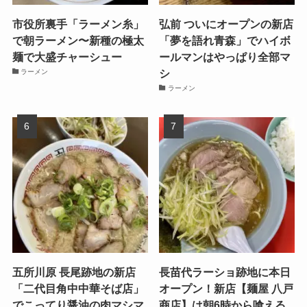
市役所裏手「ラーメン糸」
弘前 ついにオープンの新店
で朝ラーメン〜新種の極太
「夢を語れ青森」でハイボ
麺で大盛チャーシュー
ールマンはやっぱり全部マ
シ
ラーメン
ラーメン
五所川原 長尾跡地の新店
長苗代ラーショ跡地に本日
「二代目角中中華そば店」
オープン！新店【麺屋 八戸
でこってり醤油の肉マシマ
商店】は朝6時から喰える