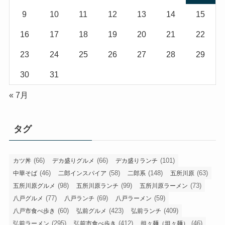
9
10
11
12
13
14
15
16
17
18
19
20
21
22
23
24
25
26
27
28
29
30
31
« 7月
タグ
(66)
(66)
(101)
カツ丼
デカ盛りグルメ
デカ盛りランチ
(46)
(58)
(148)
(63)
中華そば
二郎インスパイア
二郎系
五所川原
(98)
(99)
(73)
五所川原グルメ
五所川原ランチ
五所川原ラーメン
(77)
(69)
(59)
八戸グルメ
八戸ランチ
八戸ラーメン
(60)
(423)
(409)
八戸市食べ歩き
弘前グルメ
弘前ランチ
(295)
(412)
(46)
弘前ラーメン
弘前市食べ歩き
担々麺（坦々麺）