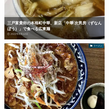
三戸富貴街の本格町中華、新店「中華 次男房（ずなん
ぼう）」で食べる広東麺
2022年8月12日
ラーメン