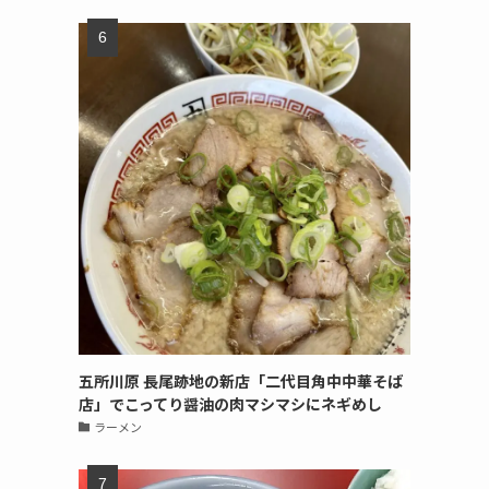
五所川原 長尾跡地の新店「二代目角中中華そば
店」でこってり醤油の肉マシマシにネギめし
ラーメン