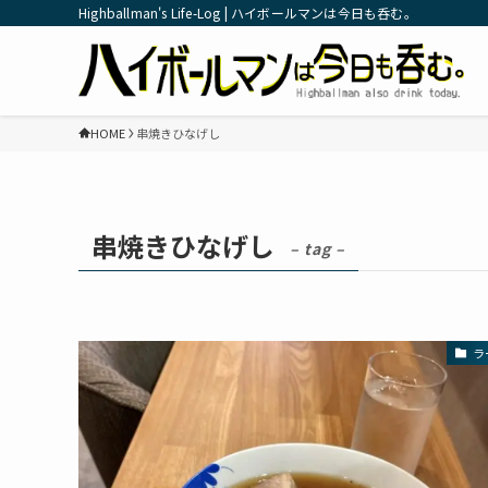
Highballman's Life-Log | ハイボールマンは今日も呑む。
HOME
串焼きひなげし
串焼きひなげし
– tag –
ラ