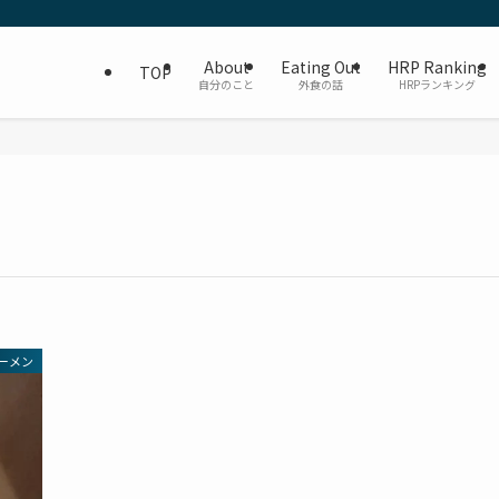
About
Eating Out
HRP Ranking
TOP
自分のこと
外食の話
HRPランキング
ーメン