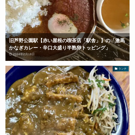
旧芦野公園駅【赤い屋根の喫茶店「駅舎」】の「激馬
かなぎカレー・辛口大盛り半熟卵トッピング」
2024年2月18日
ランチ