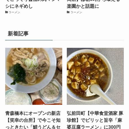
シにネギめし
楽園かと話題に
ラーメン
ラーメン
新着記事
青森橋本にオープンの新店
弘前田町【中華食堂酒家 豚
【笑幸の台所】で今こそ知
珍館】でピリッと旨辛「麻
っときたい「鯖うどん＆セ
婆豆腐ラーメン」に300円