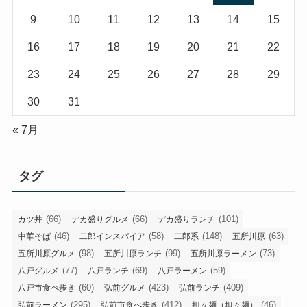
9
10
11
12
13
14
15
16
17
18
19
20
21
22
23
24
25
26
27
28
29
30
31
« 7月
タグ
(66)
(66)
(101)
カツ丼
デカ盛りグルメ
デカ盛りランチ
(46)
(58)
(148)
(63)
中華そば
二郎インスパイア
二郎系
五所川原
(98)
(99)
(73)
五所川原グルメ
五所川原ランチ
五所川原ラーメン
(77)
(69)
(59)
八戸グルメ
八戸ランチ
八戸ラーメン
(60)
(423)
(409)
八戸市食べ歩き
弘前グルメ
弘前ランチ
(295)
(412)
(46)
弘前ラーメン
弘前市食べ歩き
担々麺（坦々麺）