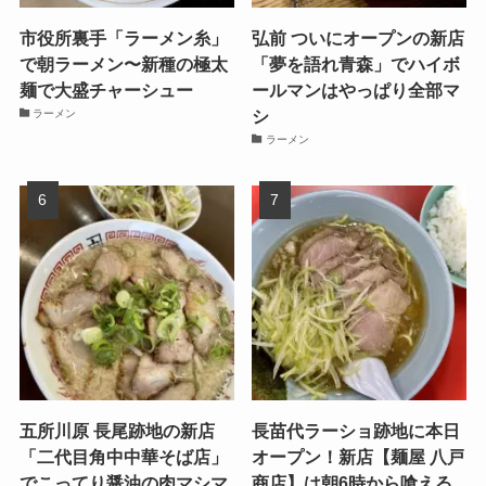
市役所裏手「ラーメン糸」
弘前 ついにオープンの新店
で朝ラーメン〜新種の極太
「夢を語れ青森」でハイボ
麺で大盛チャーシュー
ールマンはやっぱり全部マ
シ
ラーメン
ラーメン
五所川原 長尾跡地の新店
長苗代ラーショ跡地に本日
「二代目角中中華そば店」
オープン！新店【麺屋 八戸
でこってり醤油の肉マシマ
商店】は朝6時から喰える