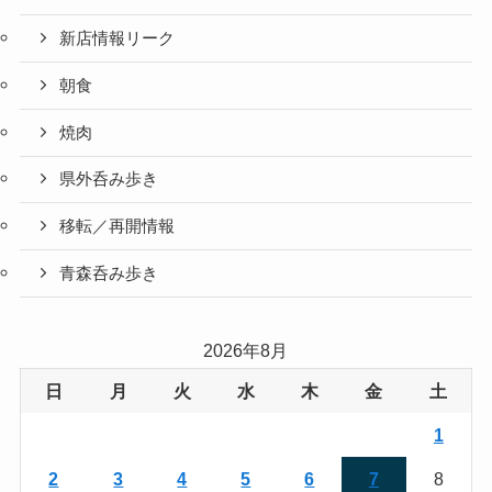
新店情報リーク
朝食
焼肉
県外呑み歩き
移転／再開情報
青森呑み歩き
2026年8月
日
月
火
水
木
金
土
1
2
3
4
5
6
7
8