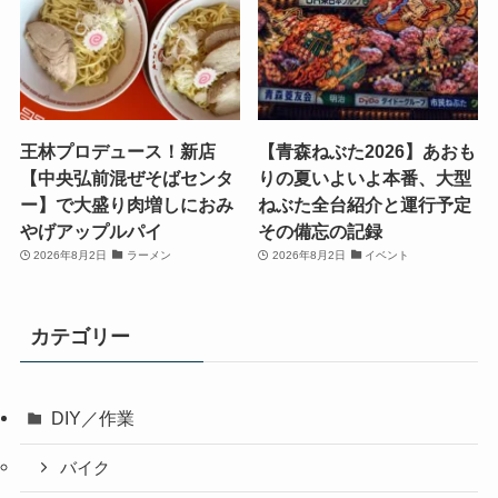
王林プロデュース！新店
【青森ねぶた2026】あおも
【中央弘前混ぜそばセンタ
りの夏いよいよ本番、大型
ー】で大盛り肉増しにおみ
ねぶた全台紹介と運行予定
やげアップルパイ
その備忘の記録
2026年8月2日
ラーメン
2026年8月2日
イベント
カテゴリー
DIY／作業
バイク