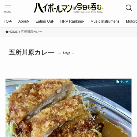
menu
TOP
About
Eating Out
HRP Ranking
Music Instrument
Motorc
HOME
五所川原カレー
五所川原カレー
– tag –
ランチ