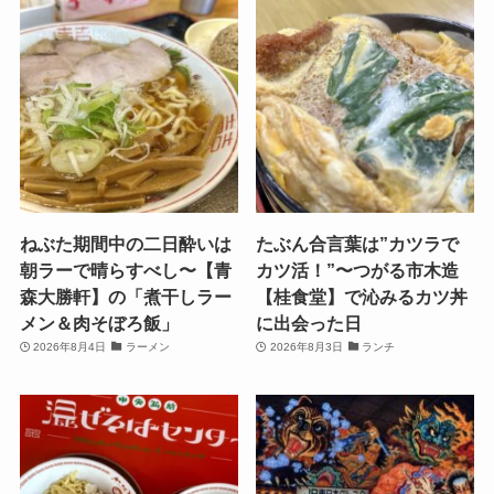
ねぶた期間中の二日酔いは
たぶん合言葉は”カツラで
朝ラーで晴らすべし〜【青
カツ活！”〜つがる市木造
森大勝軒】の「煮干しラー
【桂食堂】で沁みるカツ丼
メン＆肉そぼろ飯」
に出会った日
2026年8月4日
ラーメン
2026年8月3日
ランチ