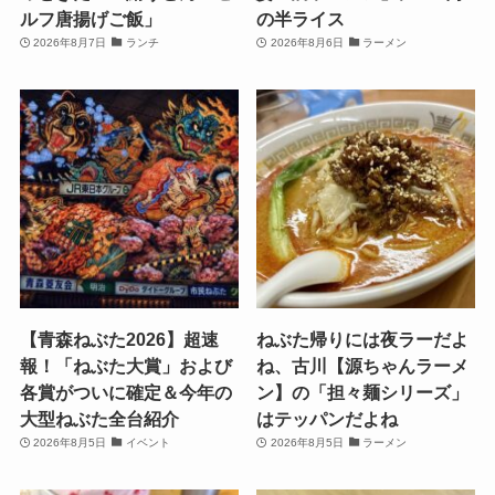
ルフ唐揚げご飯」
の半ライス
2026年8月7日
ランチ
2026年8月6日
ラーメン
【青森ねぶた2026】超速
ねぶた帰りには夜ラーだよ
報！「ねぶた大賞」および
ね、古川【源ちゃんラーメ
各賞がついに確定＆今年の
ン】の「担々麺シリーズ」
大型ねぶた全台紹介
はテッパンだよね
2026年8月5日
イベント
2026年8月5日
ラーメン