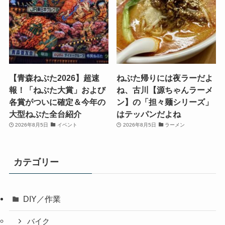
【青森ねぶた2026】超速
ねぶた帰りには夜ラーだよ
報！「ねぶた大賞」および
ね、古川【源ちゃんラーメ
各賞がついに確定＆今年の
ン】の「担々麺シリーズ」
大型ねぶた全台紹介
はテッパンだよね
2026年8月5日
イベント
2026年8月5日
ラーメン
カテゴリー
DIY／作業
バイク