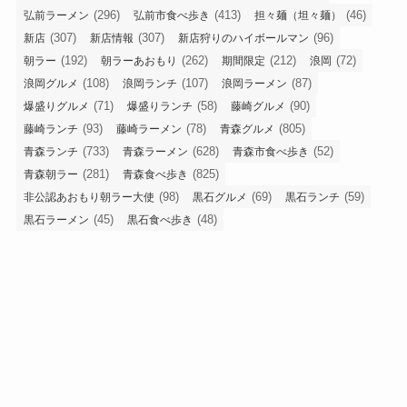
(296)
(413)
(46)
弘前ラーメン
弘前市食べ歩き
担々麺（坦々麺）
(307)
(307)
(96)
新店
新店情報
新店狩りのハイボールマン
(192)
(262)
(212)
(72)
朝ラー
朝ラーあおもり
期間限定
浪岡
(108)
(107)
(87)
浪岡グルメ
浪岡ランチ
浪岡ラーメン
(71)
(58)
(90)
爆盛りグルメ
爆盛りランチ
藤崎グルメ
(93)
(78)
(805)
藤崎ランチ
藤崎ラーメン
青森グルメ
(733)
(628)
(52)
青森ランチ
青森ラーメン
青森市食べ歩き
(281)
(825)
青森朝ラー
青森食べ歩き
(98)
(69)
(59)
非公認あおもり朝ラー大使
黒石グルメ
黒石ランチ
(45)
(48)
黒石ラーメン
黒石食べ歩き