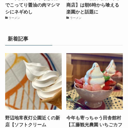
でこってり醤油の肉マシマ
商店】は朝6時から喰える
シにネギめし
楽園かと話題に
ラーメン
ラーメン
新着記事
野辺地常夜灯公園近くの新
今年も寄っちゃう田舎館村
店【ソフトクリーム
【工藤観光農園 いちごカフ