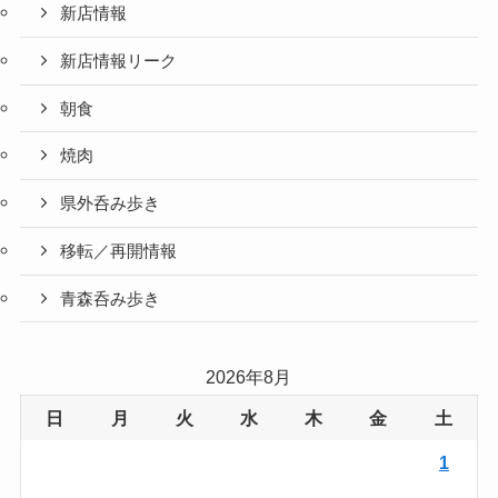
新店情報
新店情報リーク
朝食
焼肉
県外呑み歩き
移転／再開情報
青森呑み歩き
2026年8月
日
月
火
水
木
金
土
1