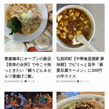
青森橋本にオープンの新店
弘前田町【中華食堂酒家 豚
【笑幸の台所】で今こそ知
珍館】でピリッと旨辛「麻
っときたい「鯖うどん＆セ
婆豆腐ラーメン」に300円
ルフ唐揚げご飯」
の半ライス
2026年8月7日
ランチ
2026年8月6日
ラーメン