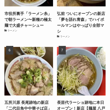
市役所裏手「ラーメン糸」
弘前 ついにオープンの新店
で朝ラーメン〜新種の極太
「夢を語れ青森」でハイボ
麺で大盛チャーシュー
ールマンはやっぱり全部マ
シ
ラーメン
ラーメン
五所川原 長尾跡地の新店
長苗代ラーショ跡地に本日
「二代目角中中華そば店」
オープン！新店【麺屋 八戸