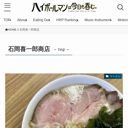
menu
TOP
About
Eating Out
HRP Ranking
Music Instrument
Motorc
HOME
石岡喜一郎商店
石岡喜一郎商店
– tag –
ラーメン