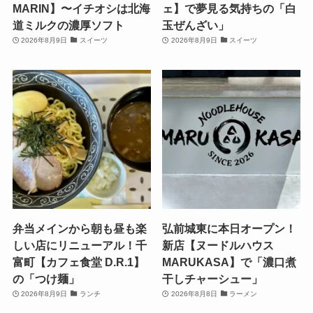
MARIN】〜イチオシは北海
ェ】で夢見る気持ちの「白
道ミルクの濃厚ソフト
玉ぜんざい」
2026年8月9日
スイーツ
2026年8月9日
スイーツ
弁当メインから朝も昼も楽
弘前城東に本日オープン！
しい店にリニューアル！千
新店【ヌードルハウス
富町【カフェ食堂 D.R.1】
MARUKASA】で「濃口煮
の「つけ麺」
干しチャーシュー」
2026年8月9日
ランチ
2026年8月8日
ラーメン