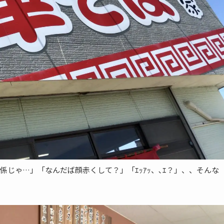
じゃ…」「なんだば顔赤くして？」「ｴｯｱｯ、､ｴ？」、、そんな