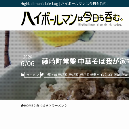
Highballman's Life-Log | ハイボールマンは今日も呑む。
2020
藤崎町常盤 中華そば我が家
6/06
中華そば 我が家
我が家
我が家 常盤バイパス店
藤崎
藤崎
ラーメン
HOME
食べ歩き
ラーメン