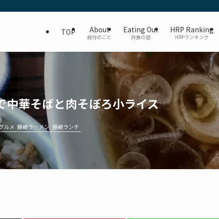
About
Eating Out
HRP Ranking
TOP
自分のこと
外食の話
HRPランキング
で中華そばと肉そぼろ小ライス
グルメ
藤崎ラーメン
藤崎ランチ