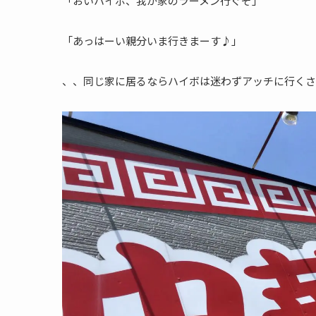
「おいハイボ、我が家のラーメン行ぐぞ」
「あっはーい親分いま行きまーす♪」
、、同じ家に居るならハイボは迷わずアッチに行くさ、旧