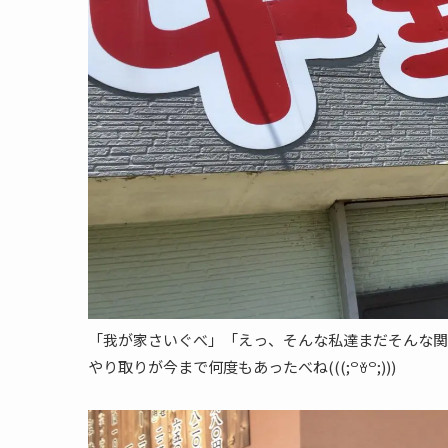
「我が家さいぐべ」「えっ、そんな私達まだそんな関係
やり取りが今まで何度もあったべね(((;꒪ꈊ꒪;)))