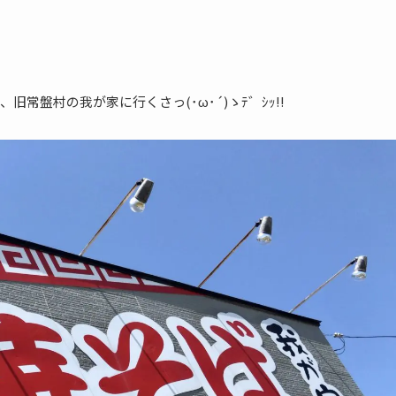
常盤村の我が家に行くさっ(･ω･´)ゝﾃ゛ｼｯ!!