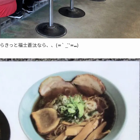
と福士蒼汰なら、、(≖` _̆ ′≖⑉)