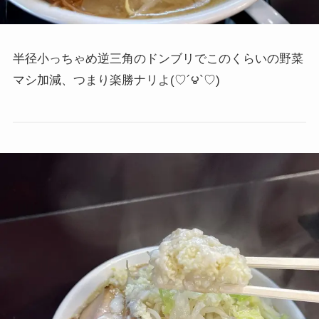
半径小っちゃめ逆三角のドンブリでこのくらいの
野菜
マシ加減、つまり楽勝ナリよ(♡´౪`♡)