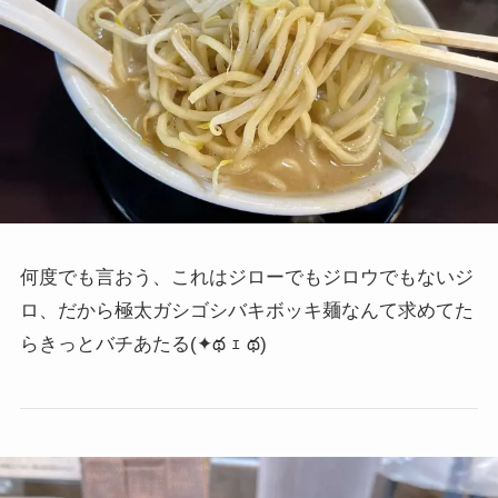
何度でも言おう、これはジローでもジロウでもないジ
ロ、だから極太ガシゴシバキボッキ麺なんて求めてた
らきっとバチあたる
(✦థ ｪ థ)