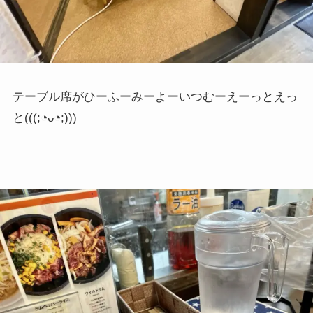
テーブル席がひーふーみーよーいつむーえーっとえっ
と
(((;◔ᴗ◔;)))