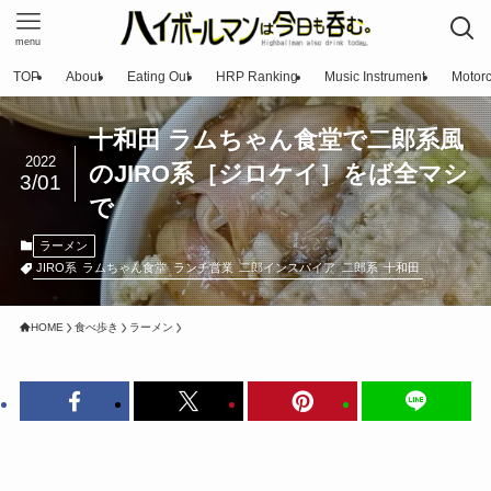
menu
TOP
About
Eating Out
HRP Ranking
Music Instrument
Motorc
十和田 ラムちゃん食堂で二郎系風
2022
のJIRO系［ジロケイ］をば全マシ
3/01
で
ラーメン
JIRO系
ラムちゃん食堂
ランチ営業
二郎インスパイア
二郎系
十和田
HOME
食べ歩き
ラーメン