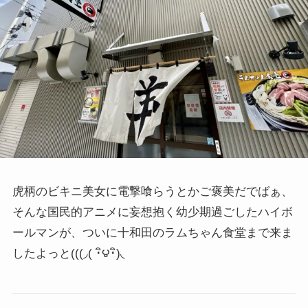
虎柄のビキニ美女に電撃喰らうとかご褒美だでばぁ、
そんな国民的アニメに妄想抱く幼少期過ごしたハイボ
ールマンが、ついに十和田のラムちゃん食堂まで来ま
したよっと
(((◞( ･ิ౪･ิ)◟