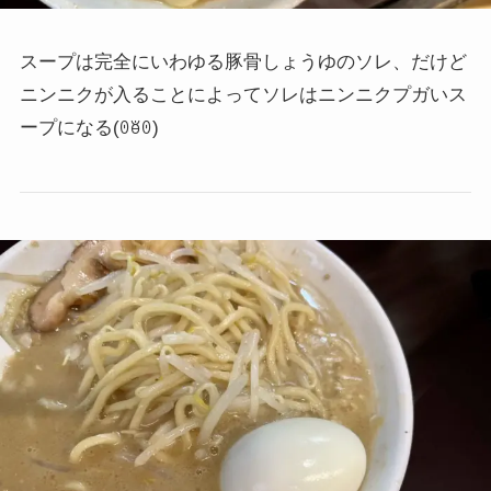
スープは完全にいわゆる豚骨しょうゆのソレ、だけど
ニンニクが入ることによってソレはニンニクプガいス
ープになる
(ꏿꑦꏿ)