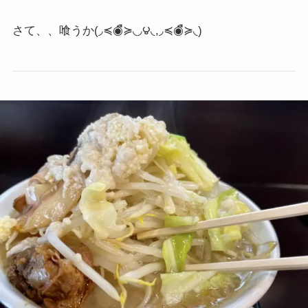
さて、、喰うか
(◞≼◉ื≽◟◞౪◟,◞≼◉ื≽◟)