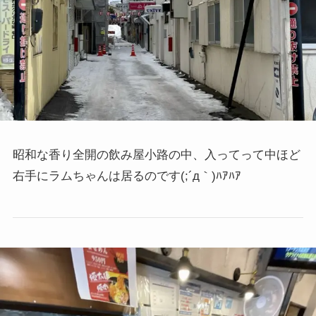
昭和な香り全開の飲み屋小路の中、入ってって中ほど
右手にラムちゃんは居るのです(;´д｀)ﾊｱﾊｱ