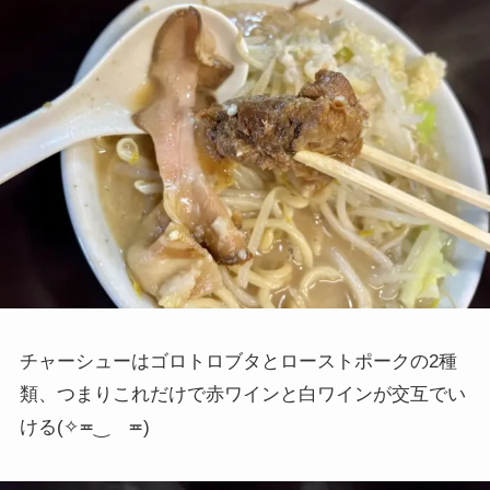
チャーシューはゴロトロブタとローストポークの2種
類、つまりこれだけで赤ワインと白ワインが交互でい
ける
(✧≖‿ゝ≖)