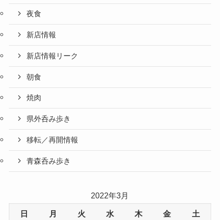
夜食
新店情報
新店情報リーク
朝食
焼肉
県外呑み歩き
移転／再開情報
青森呑み歩き
2022年3月
日
月
火
水
木
金
土