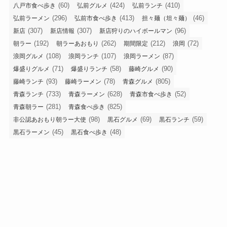
(60)
(424)
(410)
八戸市食べ歩き
弘前グルメ
弘前ランチ
(296)
(413)
(46)
弘前ラーメン
弘前市食べ歩き
担々麺（坦々麺）
(307)
(307)
(96)
新店
新店情報
新店狩りのハイボールマン
(192)
(262)
(212)
(72)
朝ラー
朝ラーあおもり
期間限定
浪岡
(108)
(107)
(87)
浪岡グルメ
浪岡ランチ
浪岡ラーメン
(71)
(58)
(90)
爆盛りグルメ
爆盛りランチ
藤崎グルメ
(93)
(78)
(805)
藤崎ランチ
藤崎ラーメン
青森グルメ
(733)
(628)
(52)
青森ランチ
青森ラーメン
青森市食べ歩き
(281)
(825)
青森朝ラー
青森食べ歩き
(98)
(69)
(59)
非公認あおもり朝ラー大使
黒石グルメ
黒石ランチ
(45)
(48)
黒石ラーメン
黒石食べ歩き