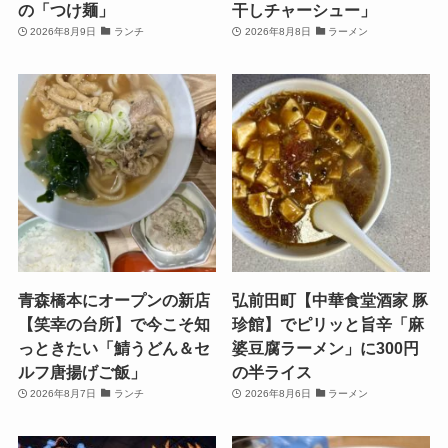
の「つけ麺」
干しチャーシュー」
2026年8月9日
ランチ
2026年8月8日
ラーメン
青森橋本にオープンの新店
弘前田町【中華食堂酒家 豚
【笑幸の台所】で今こそ知
珍館】でピリッと旨辛「麻
っときたい「鯖うどん＆セ
婆豆腐ラーメン」に300円
ルフ唐揚げご飯」
の半ライス
2026年8月7日
ランチ
2026年8月6日
ラーメン