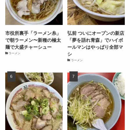
市役所裏手「ラーメン糸」
弘前 ついにオープンの新店
で朝ラーメン〜新種の極太
「夢を語れ青森」でハイボ
麺で大盛チャーシュー
ールマンはやっぱり全部マ
シ
ラーメン
ラーメン