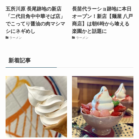
五所川原 長尾跡地の新店
長苗代ラーショ跡地に本日
「二代目角中中華そば店」
オープン！新店【麺屋 八戸
でこってり醤油の肉マシマ
商店】は朝6時から喰える
シにネギめし
楽園かと話題に
ラーメン
ラーメン
新着記事