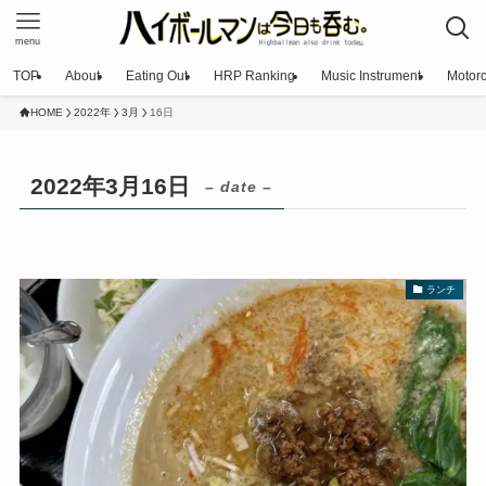
menu
TOP
About
Eating Out
HRP Ranking
Music Instrument
Motorc
HOME
2022年
3月
16日
2022年3月16日
– date –
ランチ