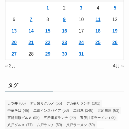
1
2
3
4
5
6
7
8
9
10
11
12
13
14
15
16
17
18
19
20
21
22
23
24
25
26
27
28
29
30
31
« 2月
4月 »
タグ
(66)
(66)
(101)
カツ丼
デカ盛りグルメ
デカ盛りランチ
(46)
(58)
(148)
(63)
中華そば
二郎インスパイア
二郎系
五所川原
(98)
(99)
(73)
五所川原グルメ
五所川原ランチ
五所川原ラーメン
(77)
(69)
(59)
八戸グルメ
八戸ランチ
八戸ラーメン