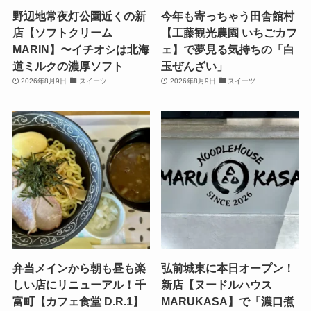
野辺地常夜灯公園近くの新
今年も寄っちゃう田舎館村
店【ソフトクリーム
【工藤観光農園 いちごカフ
MARIN】〜イチオシは北海
ェ】で夢見る気持ちの「白
道ミルクの濃厚ソフト
玉ぜんざい」
2026年8月9日
スイーツ
2026年8月9日
スイーツ
弁当メインから朝も昼も楽
弘前城東に本日オープン！
しい店にリニューアル！千
新店【ヌードルハウス
富町【カフェ食堂 D.R.1】
MARUKASA】で「濃口煮