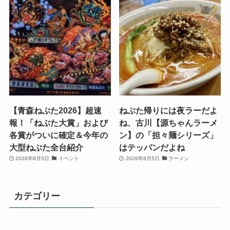
【青森ねぶた2026】超速
ねぶた帰りには夜ラーだよ
報！「ねぶた大賞」および
ね、古川【源ちゃんラーメ
各賞がついに確定＆今年の
ン】の「担々麺シリーズ」
大型ねぶた全台紹介
はテッパンだよね
2026年8月5日
イベント
2026年8月5日
ラーメン
カテゴリー