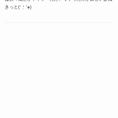
きっと(‘ ⍘ ‘๑)