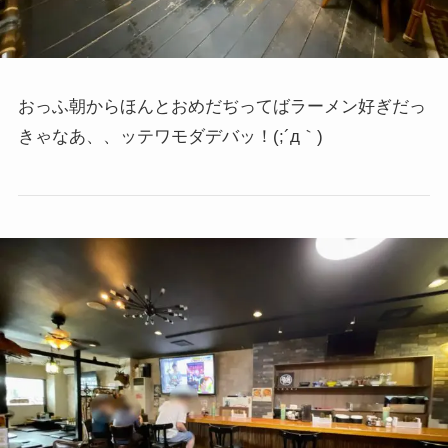
おっふ朝からほんとおめだぢってばラーメン好ぎだっ
きゃなあ、、ッテワモダデバッ！(;´д｀)