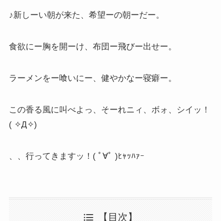
♪新しーい朝が来た、希望ーの朝ーだー。
食欲にー胸を開ーけ、布団ー飛びー出せー。
ラーメンをー喰いにー、健やかなー寝癖ー。
この香る風に叫べよっ、そーれニィ、ボォ、シイッ！
( ✧Д✧)
、、行ってきますッ！( ﾟ∀ﾟ )ﾋｬｯﾊｧｰ
【目次】