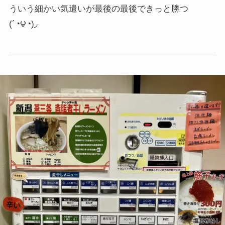
ういう細かい気遣いが最後の最後できっと勝つ
(´◔౪◔)◞