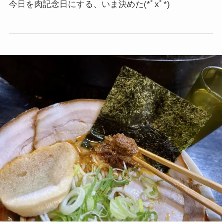
今日を肉記念日にする、いま決めた
(*ﾟxﾟ*)