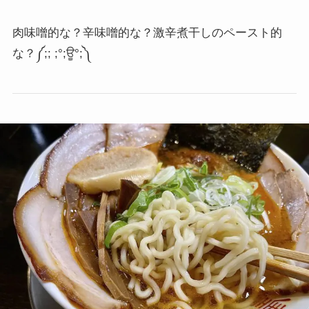
肉味噌的な？辛味噌的な？激辛煮干しのペースト的
な？
༼;; ;°;ਊ°;༽