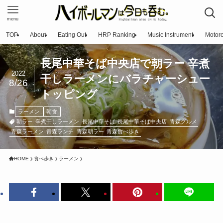
menu
TOP
About
Eating Out
HRP Ranking
Music Instrument
Motorc
長尾中華そば中央店で朝ラー 辛煮
2022
干しラーメンにバラチャーシュー
8/26
トッピング
ラーメン
朝食
朝ラー
辛煮干しラーメン
長尾中華そば
長尾中華そば中央店
青森グルメ
青森ラーメン
青森ランチ
青森朝ラー
青森食べ歩き
HOME
食べ歩き
ラーメン