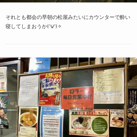
それとも都会の早朝の松屋みたいにカウンターで酔い
寝してしまおうか
꒰’౪’꒱✧