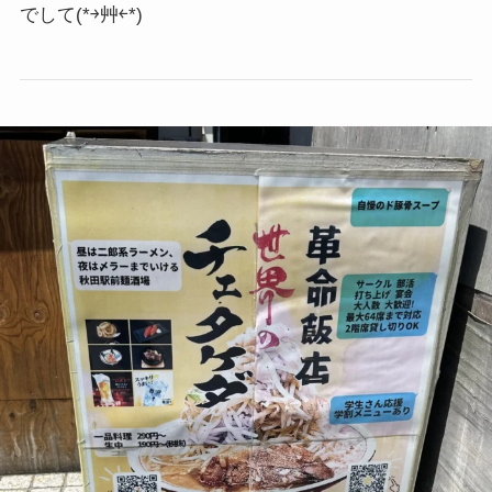
でして
(*￫艸￩*)