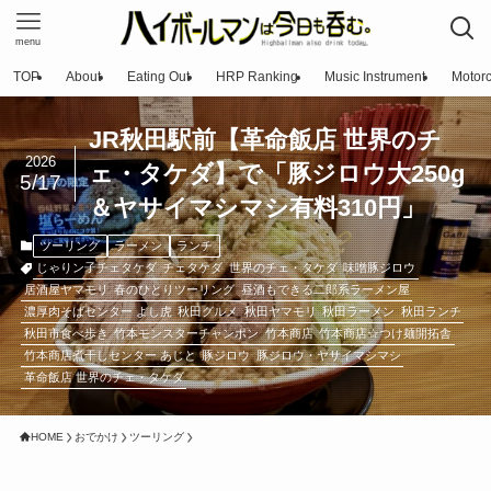
menu
TOP
About
Eating Out
HRP Ranking
Music Instrument
Motorc
JR秋田駅前【革命飯店 世界のチ
2026
ェ・タケダ】で「豚ジロウ大250g
5/17
＆ヤサイマシマシ有料310円」
ツーリング
ラーメン
ランチ
じゃりン子チェタケダ
チェタケダ
世界のチェ・タケダ
味噌豚ジロウ
居酒屋ヤマモリ
春のひとりツーリング
昼酒もできる二郎系ラーメン屋
濃厚肉そばセンター よし虎
秋田グルメ
秋田ヤマモリ
秋田ラーメン
秋田ランチ
秋田市食べ歩き
竹本モンスターチャンポン
竹本商店
竹本商店☆つけ麺開拓舎
竹本商店煮干しセンター あじと
豚ジロウ
豚ジロウ・ヤサイマシマシ
革命飯店 世界のチェ・タケダ
HOME
おでかけ
ツーリング