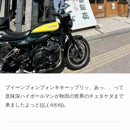
ブイーンブォンブォンキキーッブリッ、あっ、、って
意味深ハイボールマンが秋田の世界のチェタケダまで
来ましたよっと
(((◞( ó㉨ò))◟