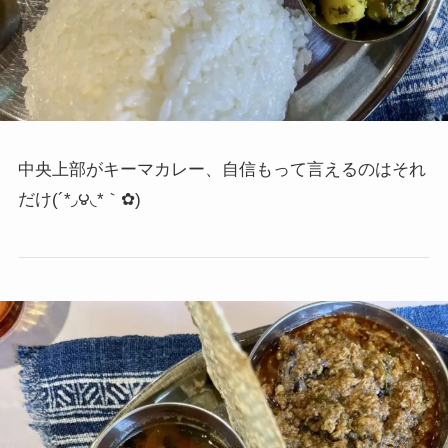
中央上部がキーマカレー、自信もって言えるのはそれ
だけ
(´*◞౪◟*｀✿)