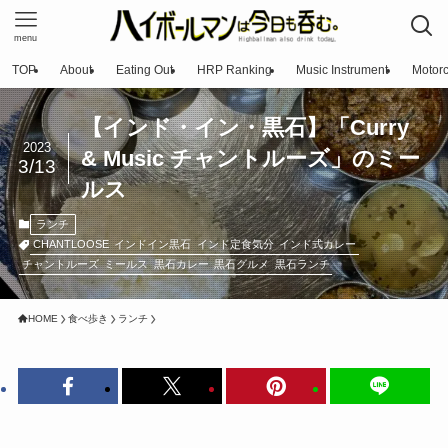
menu
TOP
About
Eating Out
HRP Ranking
Music Instrument
Motorc
【インド・イン・黒石】「Curry
2023
& Music チャントルーズ」のミー
3/13
ルス
ランチ
CHANTLOOSE
インドイン黒石
インド定食気分
インド式カレー
チャントルーズ
ミールス
黒石カレー
黒石グルメ
黒石ランチ
HOME
食べ歩き
ランチ