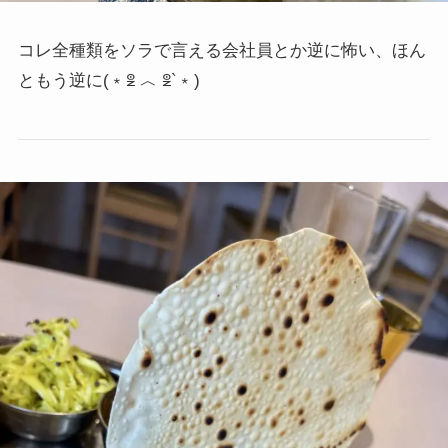
コレ全種類をソラで言える会社員とか逆に怖い、ほん
ともう逆に
(﹡ꑓ ︿ ꑓ`﹡)