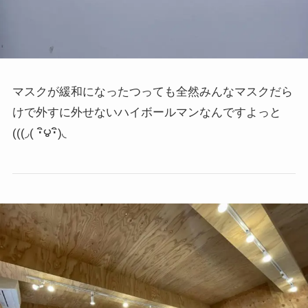
マスクが緩和になったつっても全然みんなマスクだら
けで外すに外せないハイボールマンなんですよっと
(((◞( ･ิ౪･ิ)◟