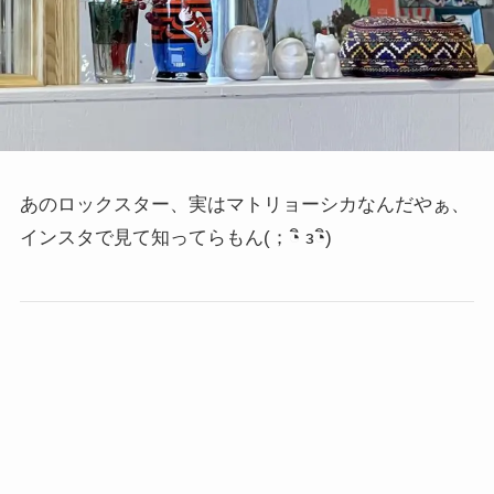
あのロックスター、実はマトリョーシカなんだやぁ、
インスタで見て知ってらもん
(；◔ิ з◔ิ)