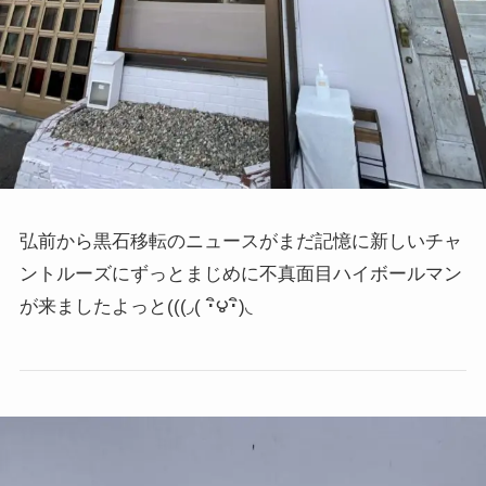
弘前から黒石移転のニュースがまだ記憶に新しいチャ
ントルーズにずっと
まじめに不真面目ハイボールマン
が来ましたよっと
(((◞( ･ิ౪･ิ)◟