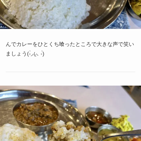
んでカレーをひとくち喰ったところで大きな声で笑い
ましょう
(-̀◞८̯◟-́)