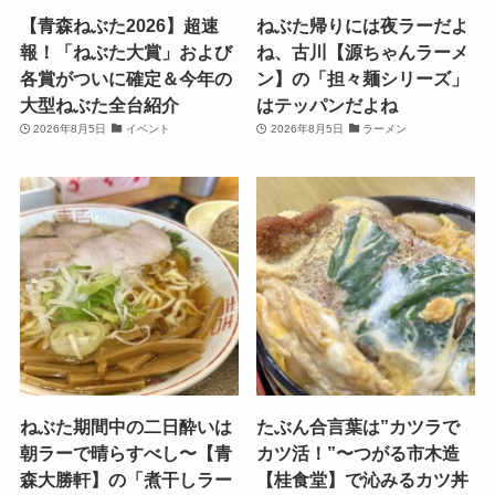
【青森ねぶた2026】超速
ねぶた帰りには夜ラーだよ
報！「ねぶた大賞」および
ね、古川【源ちゃんラーメ
各賞がついに確定＆今年の
ン】の「担々麺シリーズ」
大型ねぶた全台紹介
はテッパンだよね
2026年8月5日
イベント
2026年8月5日
ラーメン
ねぶた期間中の二日酔いは
たぶん合言葉は”カツラで
朝ラーで晴らすべし〜【青
カツ活！”〜つがる市木造
森大勝軒】の「煮干しラー
【桂食堂】で沁みるカツ丼