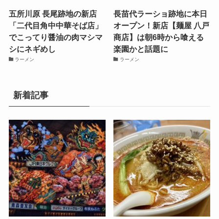
五所川原 長尾跡地の新店
長苗代ラーショ跡地に本日
「二代目角中中華そば店」
オープン！新店【麺屋 八戸
でこってり醤油の肉マシマ
商店】は朝6時から喰える
シにネギめし
楽園かと話題に
ラーメン
ラーメン
新着記事