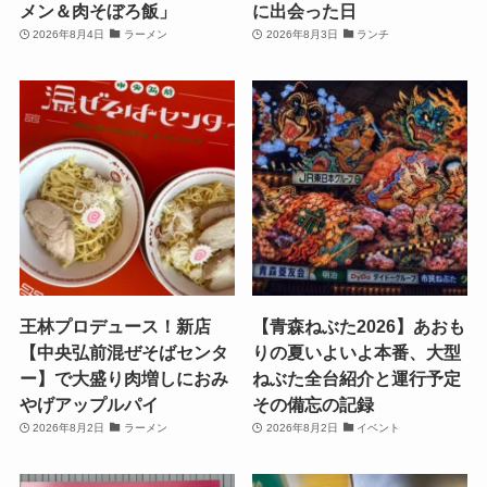
メン＆肉そぼろ飯」
に出会った日
2026年8月4日
ラーメン
2026年8月3日
ランチ
王林プロデュース！新店
【青森ねぶた2026】あおも
【中央弘前混ぜそばセンタ
りの夏いよいよ本番、大型
ー】で大盛り肉増しにおみ
ねぶた全台紹介と運行予定
やげアップルパイ
その備忘の記録
2026年8月2日
ラーメン
2026年8月2日
イベント