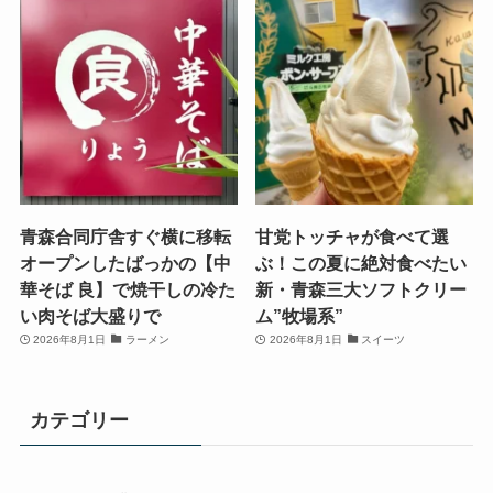
青森合同庁舎すぐ横に移転
甘党トッチャが食べて選
オープンしたばっかの【中
ぶ！この夏に絶対食べたい
華そば 良】で焼干しの冷た
新・青森三大ソフトクリー
い肉そば大盛りで
ム”牧場系”
2026年8月1日
ラーメン
2026年8月1日
スイーツ
カテゴリー