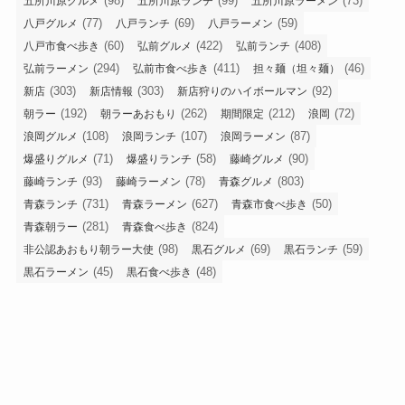
(98)
(99)
(73)
五所川原グルメ
五所川原ランチ
五所川原ラーメン
(77)
(69)
(59)
八戸グルメ
八戸ランチ
八戸ラーメン
(60)
(422)
(408)
八戸市食べ歩き
弘前グルメ
弘前ランチ
(294)
(411)
(46)
弘前ラーメン
弘前市食べ歩き
担々麺（坦々麺）
(303)
(303)
(92)
新店
新店情報
新店狩りのハイボールマン
(192)
(262)
(212)
(72)
朝ラー
朝ラーあおもり
期間限定
浪岡
(108)
(107)
(87)
浪岡グルメ
浪岡ランチ
浪岡ラーメン
(71)
(58)
(90)
爆盛りグルメ
爆盛りランチ
藤崎グルメ
(93)
(78)
(803)
藤崎ランチ
藤崎ラーメン
青森グルメ
(731)
(627)
(50)
青森ランチ
青森ラーメン
青森市食べ歩き
(281)
(824)
青森朝ラー
青森食べ歩き
(98)
(69)
(59)
非公認あおもり朝ラー大使
黒石グルメ
黒石ランチ
(45)
(48)
黒石ラーメン
黒石食べ歩き