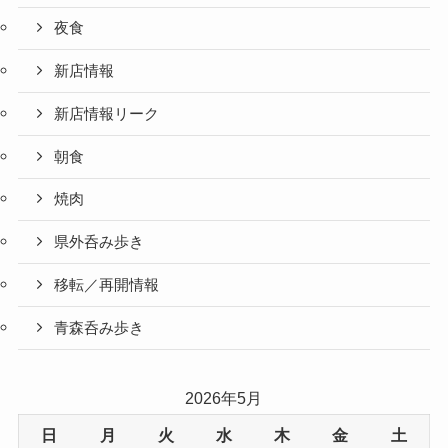
夜食
新店情報
新店情報リーク
朝食
焼肉
県外呑み歩き
移転／再開情報
青森呑み歩き
2026年5月
日
月
火
水
木
金
土