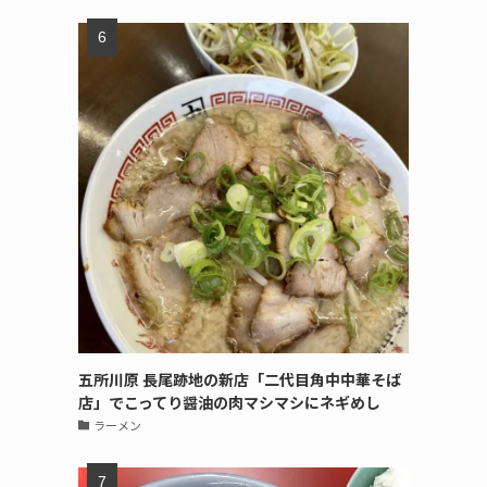
五所川原 長尾跡地の新店「二代目角中中華そば
店」でこってり醤油の肉マシマシにネギめし
ラーメン