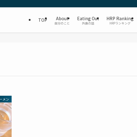
About
Eating Out
HRP Ranking
TOP
自分のこと
外食の話
HRPランキング
ーメン