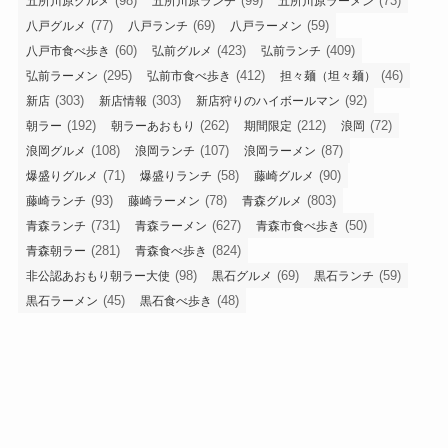
(98)
(99)
(73)
五所川原グルメ
五所川原ランチ
五所川原ラーメン
(77)
(69)
(59)
八戸グルメ
八戸ランチ
八戸ラーメン
(60)
(423)
(409)
八戸市食べ歩き
弘前グルメ
弘前ランチ
(295)
(412)
(46)
弘前ラーメン
弘前市食べ歩き
担々麺（坦々麺）
(303)
(303)
(92)
新店
新店情報
新店狩りのハイボールマン
(192)
(262)
(212)
(72)
朝ラー
朝ラーあおもり
期間限定
浪岡
(108)
(107)
(87)
浪岡グルメ
浪岡ランチ
浪岡ラーメン
(71)
(58)
(90)
爆盛りグルメ
爆盛りランチ
藤崎グルメ
(93)
(78)
(803)
藤崎ランチ
藤崎ラーメン
青森グルメ
(731)
(627)
(50)
青森ランチ
青森ラーメン
青森市食べ歩き
(281)
(824)
青森朝ラー
青森食べ歩き
(98)
(69)
(59)
非公認あおもり朝ラー大使
黒石グルメ
黒石ランチ
(45)
(48)
黒石ラーメン
黒石食べ歩き