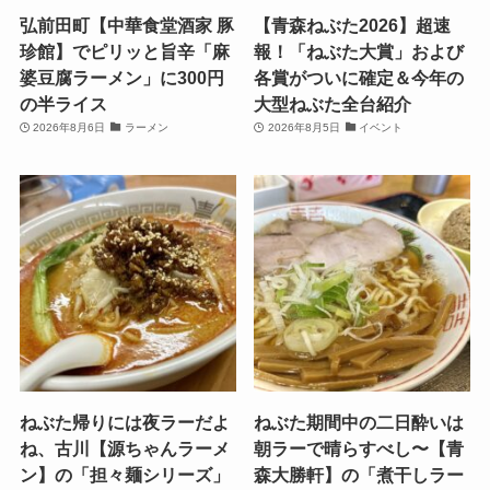
弘前田町【中華食堂酒家 豚
【青森ねぶた2026】超速
珍館】でピリッと旨辛「麻
報！「ねぶた大賞」および
婆豆腐ラーメン」に300円
各賞がついに確定＆今年の
の半ライス
大型ねぶた全台紹介
2026年8月6日
ラーメン
2026年8月5日
イベント
ねぶた帰りには夜ラーだよ
ねぶた期間中の二日酔いは
ね、古川【源ちゃんラーメ
朝ラーで晴らすべし〜【青
ン】の「担々麺シリーズ」
森大勝軒】の「煮干しラー