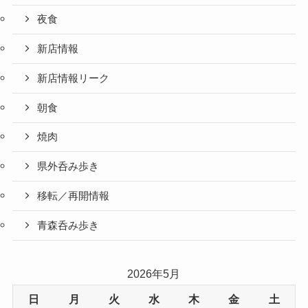
夜食
新店情報
新店情報リーク
朝食
焼肉
県外呑み歩き
移転／再開情報
青森呑み歩き
2026年5月
日
月
火
水
木
金
土