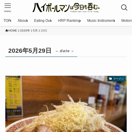
menu
TOP
About
Eating Out
HRP Ranking
Music Instrument
Motorc
HOME
2026年
5月
29日
2026年5月29日
– date –
ラーメン