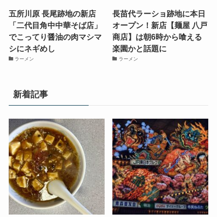
五所川原 長尾跡地の新店
長苗代ラーショ跡地に本日
「二代目角中中華そば店」
オープン！新店【麺屋 八戸
でこってり醤油の肉マシマ
商店】は朝6時から喰える
シにネギめし
楽園かと話題に
ラーメン
ラーメン
新着記事