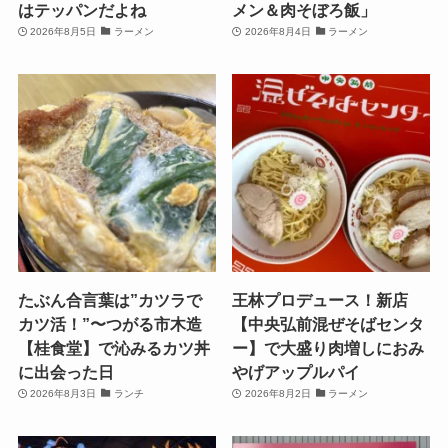
はテッパンだよね
メン＆肉そぼろ飯」
2026年8月5日
ラーメン
2026年8月4日
ラーメン
たぶん合言葉は”カツラで
王林プロデュース！新店
カツ活！”〜つがる市木造
【中央弘前混ぜそばセンタ
【桂食堂】で沁みるカツ丼
ー】で大盛り肉増しにおみ
に出会った日
やげアップルパイ
2026年8月3日
ランチ
2026年8月2日
ラーメン