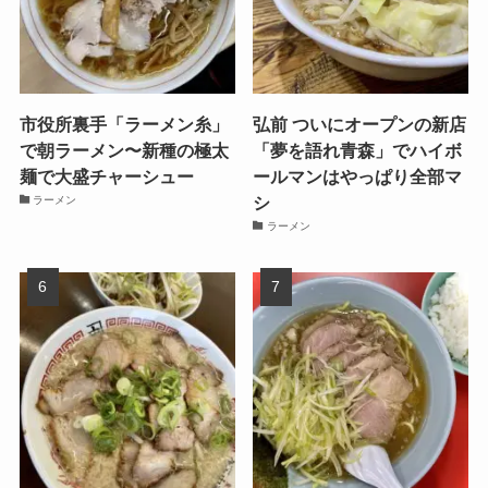
市役所裏手「ラーメン糸」
弘前 ついにオープンの新店
で朝ラーメン〜新種の極太
「夢を語れ青森」でハイボ
麺で大盛チャーシュー
ールマンはやっぱり全部マ
シ
ラーメン
ラーメン