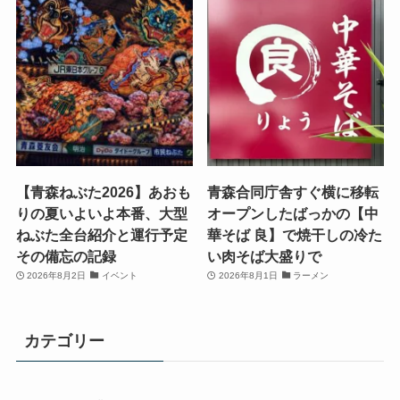
【青森ねぶた2026】あおも
青森合同庁舎すぐ横に移転
りの夏いよいよ本番、大型
オープンしたばっかの【中
ねぶた全台紹介と運行予定
華そば 良】で焼干しの冷た
その備忘の記録
い肉そば大盛りで
2026年8月2日
イベント
2026年8月1日
ラーメン
カテゴリー