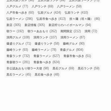
(98)
(99)
(73)
五所川原グルメ
五所川原ランチ
五所川原ラーメン
(77)
(69)
(59)
八戸グルメ
八戸ランチ
八戸ラーメン
(60)
(424)
(410)
八戸市食べ歩き
弘前グルメ
弘前ランチ
(296)
(413)
(46)
弘前ラーメン
弘前市食べ歩き
担々麺（坦々麺）
(305)
(305)
(94)
新店
新店情報
新店狩りのハイボールマン
(192)
(262)
(212)
(72)
朝ラー
朝ラーあおもり
期間限定
浪岡
(108)
(107)
(87)
浪岡グルメ
浪岡ランチ
浪岡ラーメン
(71)
(58)
(90)
爆盛りグルメ
爆盛りランチ
藤崎グルメ
(93)
(78)
(804)
藤崎ランチ
藤崎ラーメン
青森グルメ
(732)
(627)
(51)
青森ランチ
青森ラーメン
青森市食べ歩き
(281)
(824)
青森朝ラー
青森食べ歩き
(98)
(69)
(59)
非公認あおもり朝ラー大使
黒石グルメ
黒石ランチ
(45)
(48)
黒石ラーメン
黒石食べ歩き