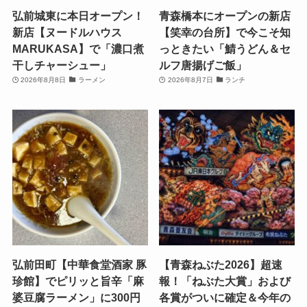
弘前城東に本日オープン！
青森橋本にオープンの新店
新店【ヌードルハウス
【笑幸の台所】で今こそ知
MARUKASA】で「濃口煮
っときたい「鯖うどん＆セ
干しチャーシュー」
ルフ唐揚げご飯」
2026年8月8日
ラーメン
2026年8月7日
ランチ
弘前田町【中華食堂酒家 豚
【青森ねぶた2026】超速
珍館】でピリッと旨辛「麻
報！「ねぶた大賞」および
婆豆腐ラーメン」に300円
各賞がついに確定＆今年の