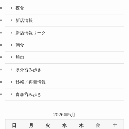
夜食
新店情報
新店情報リーク
朝食
焼肉
県外呑み歩き
移転／再開情報
青森呑み歩き
2026年5月
日
月
火
水
木
金
土