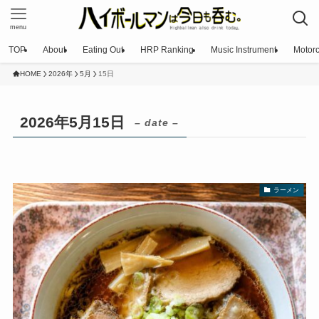
menu
TOP
About
Eating Out
HRP Ranking
Music Instrument
Motorc
HOME
2026年
5月
15日
2026年5月15日
– date –
ラーメン