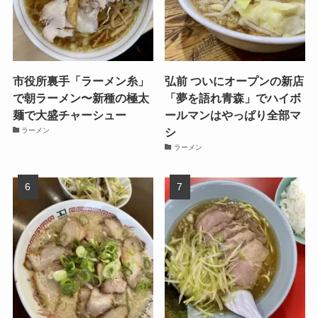
市役所裏手「ラーメン糸」
弘前 ついにオープンの新店
で朝ラーメン〜新種の極太
「夢を語れ青森」でハイボ
麺で大盛チャーシュー
ールマンはやっぱり全部マ
シ
ラーメン
ラーメン