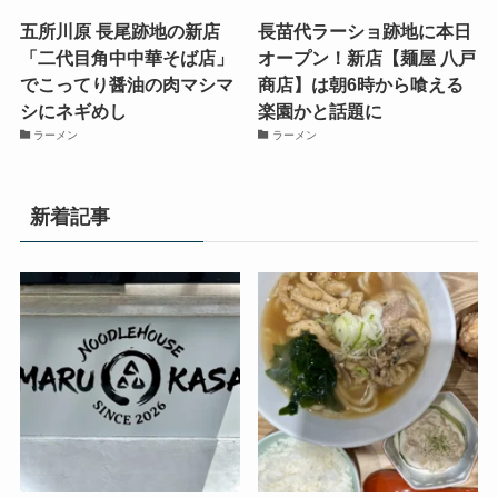
五所川原 長尾跡地の新店
長苗代ラーショ跡地に本日
「二代目角中中華そば店」
オープン！新店【麺屋 八戸
でこってり醤油の肉マシマ
商店】は朝6時から喰える
シにネギめし
楽園かと話題に
ラーメン
ラーメン
新着記事