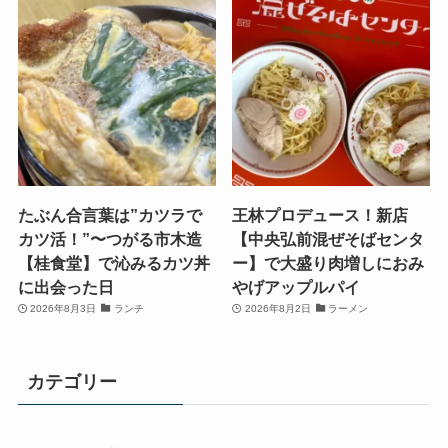
たぶん合言葉は”カツラで
王林プロデュース！新店
カツ活！”〜つがる市木造
【中央弘前混ぜそばセンタ
【桂食堂】で沁みるカツ丼
ー】で大盛り肉増しにおみ
に出会った日
やげアップルパイ
2026年8月3日
ランチ
2026年8月2日
ラーメン
カテゴリー